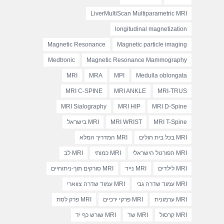
LiverMultiScan Multiparametric MRI
longitudinal magnetization
Magnetic Resonance
Magnetic particle imaging
Medtronic
Magnetic Resonance Mammography
MRI
MRA
MPI
Medulla oblongata
MRI C-SPINE
MRI ANKLE
MRI-TRUS
MRI Sialography
MRI HIP
MRI D-Spine
MRI T-Spine
MRI WRIST
MRI בישראל
MRI בכל בית חולים
MRI המדריך המלא
MRI הפורטל הישראלי
MRI כמותי
MRI לב
MRI לילדים
MRI נייד
MRI סורקים תוך-ניתוחיים
MRI עמוד שדרה גבי
MRI עמוד שדרה צווארי
MRI ערמונית
MRI פרקי ירכיים
MRI פרק לסת
MRI קרסול
MRI שד
MRI שורש כף יד