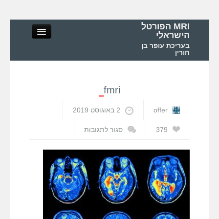
MRI הפורטל
הישראלי
בעריכת עופר בן
חורין
fmri
MRI הפורטל הישראלי
offer
2 באוגוסט 2019
אודות
379
סגור לתגובות
על
fmri
MRI – מושגי יסוד ופיזיקה
MRI – בדיקות ואפליקציות
MRI בישראל ובעולם