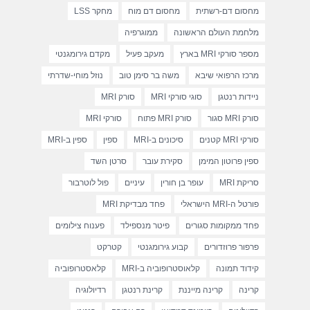
מחסום דם-רשתית
מחסום דם מוח
מחקר LSS
מלחמת העולם הראשונה
ממוגרפיה
מספר סורקי MRI בארץ
מעקב פעיל
מקדם גירומגנטי
מרכז הרפואי שיבא
משה בר סימן טוב
נוזל מוחי-שדרתי
ניידות רנטגן
סוגי סורקי MRI
סורק MRI
סורק MRI סגור
סורק MRI פתוח
סורקי MRI
סורקי MRI קטנים
סיכונים ב-MRI
ספין
ספין ב-MRI
ספין פרוטון המימן
סקירת עובר
סרטן השד
סריקת MRI
עופר בן חורין
עיניים
פול לוטרבור
פורטל ה-MRI הישראלי
פחד מבדיקת MRI
פחד ממקומות סגורים
פיטר מנספילד
פענוח צילומים
פרפור פרוזדורים
קבוע גירומגנטי
קטרקט
קידוד תמונה
קלאוסטרופוביה ב-MRI
קלאסטרופוביה
קרינה
קרינה מייננת
קרינת רנטגן
רדיולוגיה