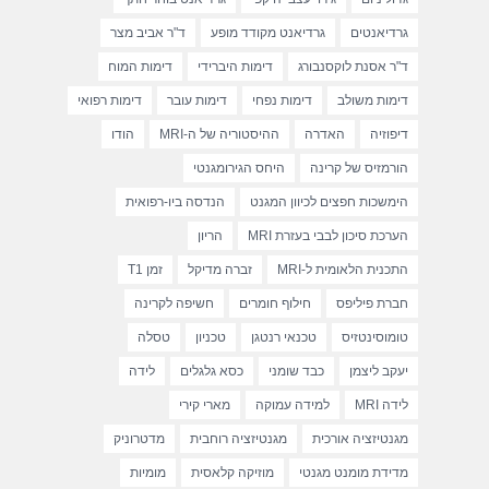
גרדיאנטים
גרדיאנט מקודד מופע
ד"ר אביב מצר
ד"ר אסנת לוקסנבורג
דימות היברידי
דימות המוח
דימות משולב
דימות נפחי
דימות עובר
דימות רפואי
דיפוזיה
האדרה
ההיסטוריה של ה-MRI
הודו
הורמזיס של קרינה
היחס הגירומגנטי
הימשכות חפצים לכיוון המגנט
הנדסה ביו-רפואית
הערכת סיכון לבבי בעזרת MRI
הריון
התכנית הלאומית ל-MRI
זברה מדיקל
זמן T1
חברת פיליפס
חילוף חומרים
חשיפה לקרינה
טומוסינטזיס
טכנאי רנטגן
טכניון
טסלה
יעקב ליצמן
כבד שומני
כסא גלגלים
לידה
לידה MRI
למידה עמוקה
מארי קירי
מגנטיזציה אורכית
מגנטיזציה רוחבית
מדטרוניק
מדידת מומנט מגנטי
מוזיקה קלאסית
מומיות