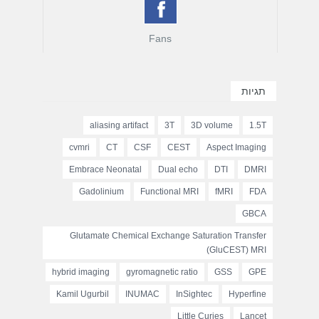
Fans
תגיות
aliasing artifact
3T
3D volume
1.5T
cvmri
CT
CSF
CEST
Aspect Imaging
Embrace Neonatal
Dual echo
DTI
DMRI
Gadolinium
Functional MRI
fMRI
FDA
GBCA
Glutamate Chemical Exchange Saturation Transfer
(GluCEST) MRI
hybrid imaging
gyromagnetic ratio
GSS
GPE
Kamil Ugurbil
INUMAC
InSightec
Hyperfine
Little Curies
Lancet