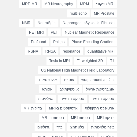
MRI תפקודי
MRM
MR Neurography
MRP-MR
multi echo
MR Prostate
NMR
NeuroSpin
Nephrogenic Systemis Fibrosis
PET MRI
PET
Nuclear Magnetic Resonance
Profound
Philips
Phase Encoding Gradient
RSNA
RNSA
resonance
quantitative MRI
Tesla in MRI
T1 weighted 3D
T1
US National High Magnetic Field Laboratory
wrap around artifact
אוטיזם
אולטרסאונד
אוניברסיטת אריאל
אי ספיקת לב
אסותא
אספקט הדמיה
אספקט הדמייה
אפליפסיה
ארטיפקט התקפלות
ארטיפקטים ב-MRI
בדיקות MRI
בדיקת MRI
בטיחות MRI
בטיחות ב-MRI
בינה מלאכותית
בלון חמצן
ברך
גדולינום
גדוליניום
גירוי עצבי היקפי
גרדיאנט בוחר חתך