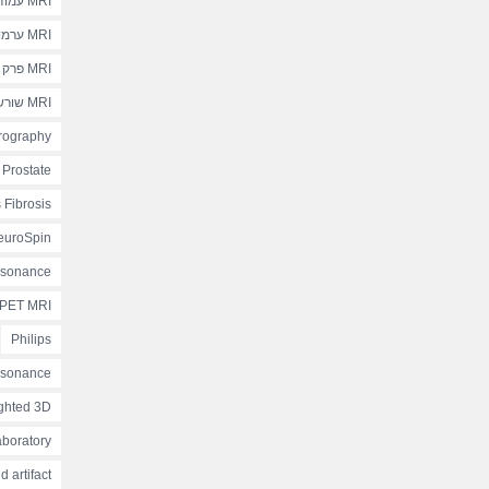
MRI עמוד שדרה גבי
MRI ערמונית
MRI פרק לסת
MRI שורש כף יד
ography
Prostate
 Fibrosis
euroSpin
esonance
PET MRI
Philips
esonance
ghted 3D
aboratory
 artifact