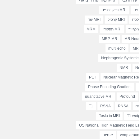
MRI עמוד שדרה צווארי
MRI פרקי ירכיים
MRI קרסול
MRI שד
MRI תפקודי
MRM
MRP-MR
MR Neur
multi echo
MR 
Nephrogenic Systemis
NMR
N
PET
Nuclear Magnetic R
Phase Encoding Gradient
quantitative MRI
Profound
T1
RSNA
RNSA
r
Tesla in MRI
T1 wei
US National High Magnetic Field L
wrap around
אוטיזם