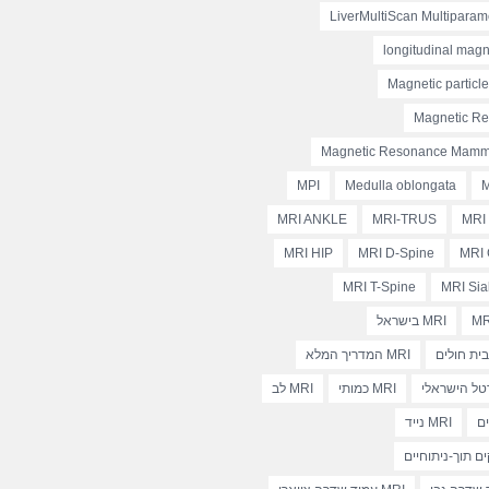
LiverMultiScan Multiparam
longitudinal magn
Magnetic particl
Magnetic R
Magnetic Resonance Mam
MPI
Medulla oblongata
M
MRI ANKLE
MRI-TRUS
MRI
MRI HIP
MRI D-Spine
MRI 
MRI T-Spine
MRI Sia
MR
MRI בישראל
MRI המדריך המלא
MRI כמותי
MRI לב
MRI נייד