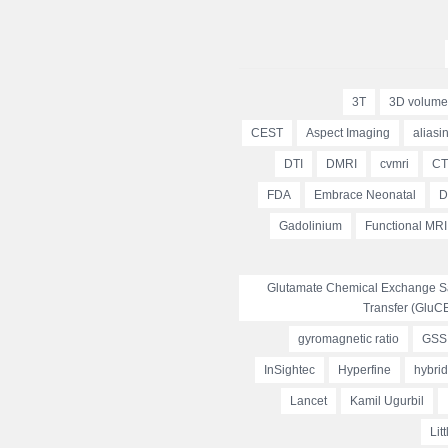
3T
3D volume
CEST
Aspect Imaging
aliasin
DTI
DMRI
cvmri
CT
FDA
Embrace Neonatal
D
Gadolinium
Functional MRI
Glutamate Chemical Exchange Sa
Transfer (GluC
gyromagnetic ratio
GSS
InSightec
Hyperfine
hybri
Lancet
Kamil Ugurbil
Lit