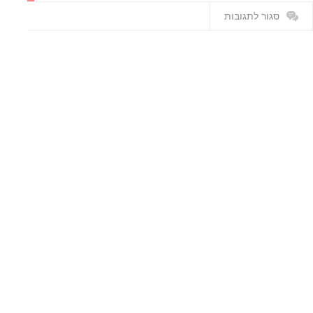
סגור לתגובות
על
תמונת-סורק-מ.ר.י-מתוך-ויקיפדיה-ערך-מ.ר.י-באנגלית-ובעברית