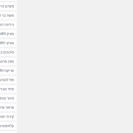
מקדם גירו
משה בר סי
ניידות רנט
סורק MRI סגור
סורקי MRI
סיכונים ב-MRI
ספין פרוטו
סריקת MRI
פול לוטרב
פחד מבדיקת
פיטר מנס
פרפור פרו
קידוד תמו
קלאסטרופ