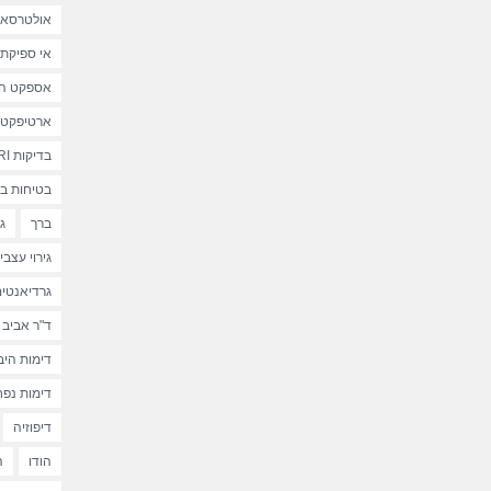
אולטרסאו
אי ספיקת 
אספקט הד
ארטיפקט 
בדיקות MRI
בטיחות ב-MRI
ברך
ג
גירוי עצבי
גרדיאנטי
ד"ר אביב 
דימות היב
דימות נפח
דיפוזיה
הודו
ה