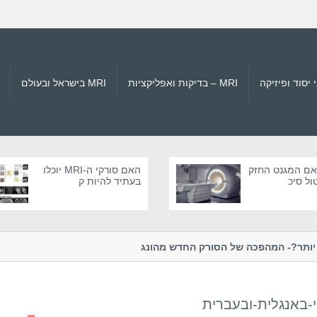
MRI – בדיקות ואפליקציות
MRI בישראל ובעולם
 האם המגנט החזק
האם סורקי ה-MRI יוכלו
בעתיד להיות ק
ת קטנים יותר?- המהפכה של הסורק החדש מהונג
טרגדיות מהמאה ה-
קונג
עולם הרפואה ו...
י-באנגלית-ובעברית