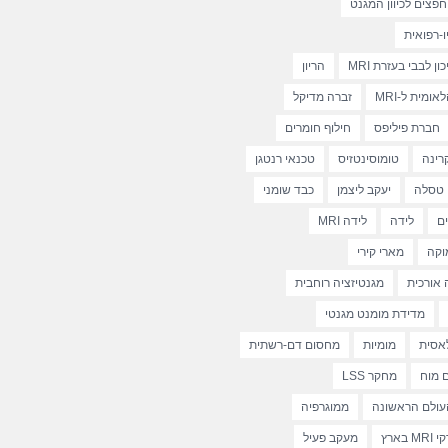
פצים לכיוון המגנט
-רפואית
ן לבבי בעזרת MRI
הריון
ומית ל-MRI
זברה מדיקל
חברת פיליפס
חילוף חומרים
רינה
טומוסינטזיס
טכנאי רנטגן
טסלה
יעקב ליצמן
כבד שומני
ם
לידה
לידה MRI
וקה
מארי קירי
 אורכית
מגנטיזציה רוחבית
מדידת מומנט מגנטי
אסית
מומיות
מחסום דם-רשתית
 מוח
מחקר LSS
ולם הראשונה
ממוגרפיה
בארץ
מעקב פעיל