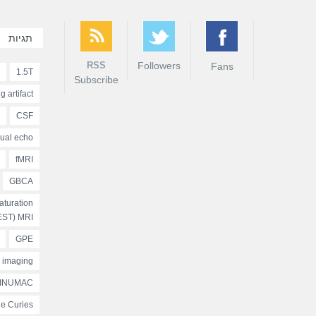
תגיות
RSS
Followers
Fans
1.5T
Subscribe
g artifact
CSF
ual echo
fMRI
GBCA
turation
EST) MRI
GPE
d imaging
INUMAC
tle Curies