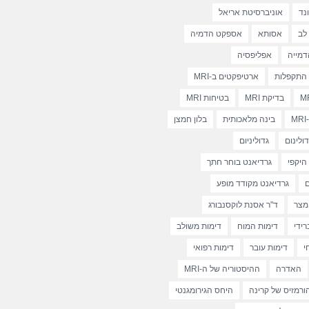
נד
אוניברסיטת אריאל
לב
אסותא
אספקט הדמיה
מייה
אפליפסיה
התקפלות
ארטיפקטים ב-MRI
בדיקת MRI
בטיחות MRI
בינה מלאכותית
בלון חמצן
דולינום
גדוליניום
 היקפי
גרדיאנט בוחר חתך
ם
גרדיאנט מקודד מופע
מצר
ד"ר אסנת לוקסנבורג
רידי
דימות המוח
דימות משולב
י
דימות עובר
דימות רפואי
האדרה
ההיסטוריה של ה-MRI
ורמזיס של קרינה
היחס הגירומגנטי