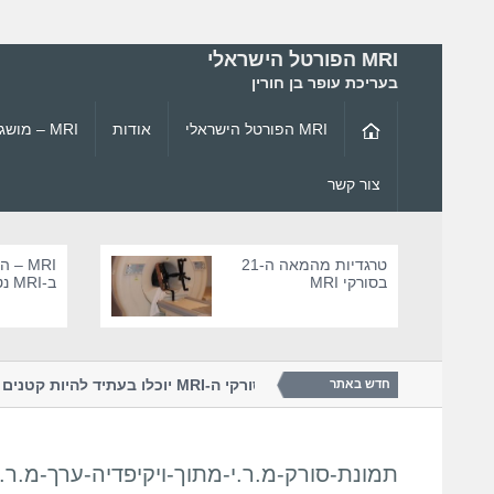
MRI הפורטל הישראלי
בעריכת עופר בן חורין
MRI הפורטל הישראלי
אודות
MRI – מושגי יסוד ופיזיקה
צור קשר
טרגדיות מהמאה ה-21
MRI –
בסורקי MRI
ב-MRI נטול סיכ
כנולוגיית ה-...
האם סורקי ה-MRI יוכלו בעתיד להיו
חדש באתר
תמונת-סורק-מ.ר.י-מתוך-ויקיפדיה-ערך-מ.ר.