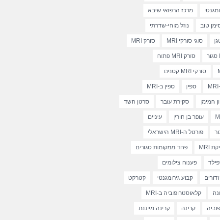
מגנטי
מרכז הרפואי שיבא
מן טוב
נוזל מוחי-שדרתי
גן
סוגי סורקי MRI
סורק MRI
סורק MRI פתוח
סורקי MRI קטנים
ספין
ספין ב-MRI
ן המימן
סקירת עובר
סרטן השד
עופר בן חורין
עיניים
ור
פורטל ה-MRI הישראלי
 MRI
פחד ממקומות סגורים
פילד
פענוח צילומים
זדורים
קבוע גירומגנטי
קטרקט
נה
קלאוסטרופוביה ב-MRI
וביה
קרינה
קרינה מייננת