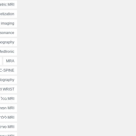
etric MRI
etization
e imaging
esonance
mography
edtronic
MRA
C-SPINE
lography
I WRIST
MRI בכל בית חולים
MRI הפורטל הישראלי
MRI לילדים
MRI סורקים תוך-ניתוחיים