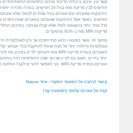
חודשים, כאשר אצל התינוקות שאובחנו באוטיזם שטח הפנים של
גדל מהר יותר בהשוואה לאלו שלא קבלו אבחנה. בסיכום הכללי
סריקות MRI מוח ב-81% מהמקרים.
מחקר זה, אשר ממצאיו כרגע מתייחסים אך ורק לאוכלוסיית תינ
אוכלוסיות גדולות יותר על מנת שיוכל להתקבל ככלי אבחוני קל
האוטיזם בעזרת סריקת MRI מוח לאותם ילד
אוטיזם בעזרת סריקת MRI, וכך לאפשר להורים לקבל החלטה האם להביא את הילד לעולם או לא (ע.ב.ח.).
קישור לכתבה על המאמר המקורי- אתר Nature
קצת על אוטיזם קלאסי (תסמונת קנר)