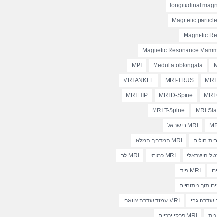
longitudinal magn
Magnetic particl
Magnetic R
Magnetic Resonance Mam
MPI
Medulla oblongata
M
MRI ANKLE
MRI-TRUS
MRI
MRI HIP
MRI D-Spine
MRI 
MRI T-Spine
MRI Sia
MR
MRI בישראל
MRI המדריך המלא
MRI כמותי
MRI לב
MRI נייד
MRI עמוד שדרה צווארי
MRI פרקי ירכיים