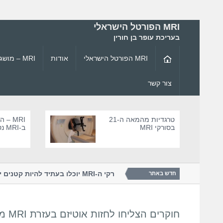
MRI הפורטל הישראלי
בעריכת עופר בן חורין
MRI הפורטל הישראלי
אודות
MRI – מושגי יסוד ופיזיקה
צור קשר
טרגדיות מהמאה ה-21
MRI –
בסורקי MRI
ב-MRI נטול סיכ
נולוגיית ה-...
האם סורקי ה-MRI יוכלו בעתיד להיות 
חדש באתר
חוקרים הצליחו לחזות אוטיזם בעזרת MRI מוח כבר בגיל חצי שנה