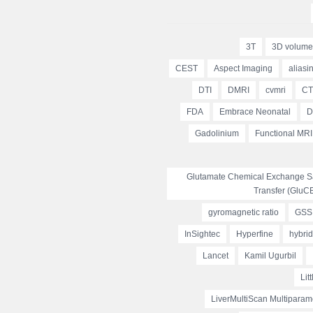
3T
3D volume
CEST
Aspect Imaging
aliasin
DTI
DMRI
cvmri
CT
FDA
Embrace Neonatal
D
Gadolinium
Functional MRI
Glutamate Chemical Exchange Sa
Transfer (GluC
gyromagnetic ratio
GSS
InSightec
Hyperfine
hybri
Lancet
Kamil Ugurbil
Lit
LiverMultiScan Multiparam