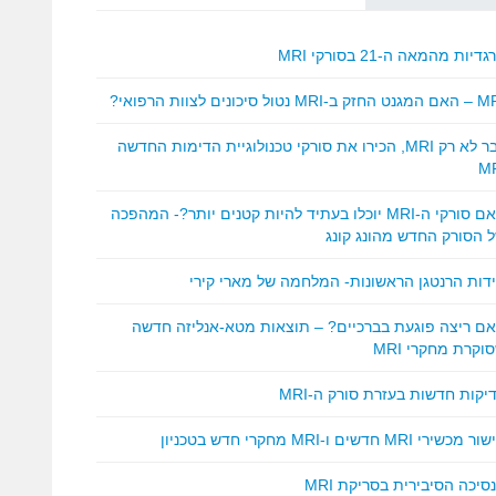
דיות מהמאה ה-21 בסורקי MRI
ק ב-MRI נטול סיכונים לצוות הרפואי?
כבר לא רק MRI, הכירו את סורקי טכנולוגיית הדימות החדשה
M
האם סורקי ה-MRI יוכלו בעתיד להיות קטנים יותר?- המהפכה
 הסורק החדש מהונג קונג
ידות הרנטגן הראשונות- המלחמה של מארי קירי
ם ריצה פוגעת בברכיים? – תוצאות מטא-אנליזה חדשה
וקרת מחקרי MRI
יקות חדשות בעזרת סורק ה-MRI
 מכשירי MRI חדשים ו-MRI מחקרי חדש בטכניון
סיכה הסיבירית בסריקת MRI