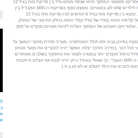
קשר עין, עיכוב ביכולת הדיבור ועיכוב בתחומים התפתחותיים אחרים) וממצאי המחקר הראו שנפח מוחם גדל בין סריקת מוח בגיל 12
חודשים לבין סריקת מוח בגיל 24 חודשים, בצורה מהירה יחסית לילדים שלא לקו באוטיזם. ממצא נוסף בסריקות ה-MRI המבדיל בין
התינוקות שאובחנו עם אוטיזם בגיל שנתיים לכאלו שלא אובחנו, נמצא בין סריקת מוח בגיל 6 חודשים לבין סריקת מוח בגיל 12
 קליפת המוח (מדד של גודל קפלי המוח בחלק החיצוני של המוח),
, אלגוריתם האבחון של המחקר הצליח לזהות אוטיזם מוקדם על סמך
וקות בסיכון גבוה ולא לכלל האוכלוסיה, מצריך סדרת מחקרי המשך על
יני לכל דבר. במידה והדבר יצלח, אפשר יהיה להקדים את מועד אבחון
ים בסיכון ואז להתחיל טיפול מוקדם יותר במטרה לשפר את התפקוד בשלבים מאוחרים
יותר בחיים. חשוב גם לציין שכיום ישנה התפתחות רבה בתחום ה-MRI העוברי, כך שאולי בעתיד ניתן יהיה לנבא אף אצלם היתכנות
לחצ
בא
אח
אל