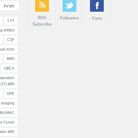
תגיות
RSS
Followers
Fans
1.5T
Subscribe
g artifact
CSF
ual echo
fMRI
GBCA
turation
EST) MRI
GPE
d imaging
INUMAC
tle Curies
etric MRI