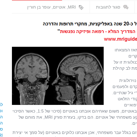
ואפליקציות
סגור לתגובות
MRI
,
אוטיזם
,
עופר בן חורין
על
חוקרים
הצליחו
לחזות
אוטיזם
בעזרת
MRI
ק מאז המצאתו
מוח
קרים
כבר
יצל התקדמות טכנולוגית זו על
בגיל
מת לב קהילת
חצי
שנה
ירולוגית
קדם ולפעמים
 גיל שנתיים.
 פיבן (Joseph Piven) והתר קודי הזלאט
ם רפואיים
בארצות הברית, על 109 תינוקות הנמצאים בסיכון גבוה ללקות באוטיזם, משום שאחיהם אובחנו באוטיזם (סיכוי של 1:5, כאשר הסיכוי
המ
באוכלוסיה הוא 1:100 בקירוב) ובמקביל, על 42 תינוקות ללא רקע משפחתי של אוטיזם. הם בדקו, בעזרת סורק MRI, את מוחם של
קות לאוטיזם בגלל עבר משפחתי, אכן אובחנו כלוקים באוטיזם (על סמך אי יצירת
MRI, מצב ה