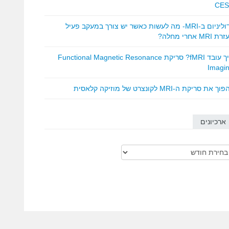
CES
גדוליניום ב-MRI- מה לעשות כאשר יש צורך במעקב פעיל
 MRI אחרי מחלה?
איך עובד fMRI? סריקת Functional Magnetic Resonance
Imagi
ך את סריקת ה-MRI לקונצרט של מוזיקה קלאסית
ארכיונים
כיונים