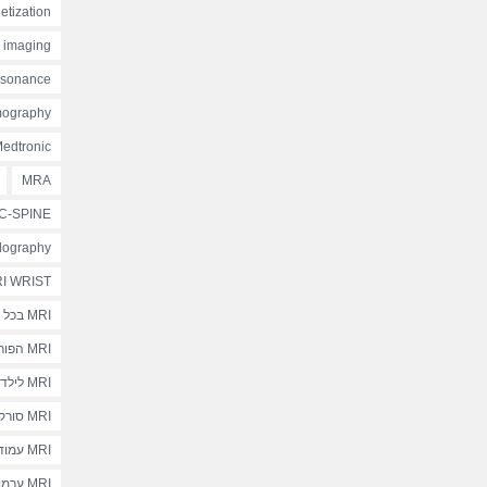
etization
e imaging
esonance
mography
edtronic
MRA
C-SPINE
lography
I WRIST
MRI בכל בית חולים
MRI הפורטל הישראלי
MRI לילדים
MRI סורקים תוך-ניתוחיים
MRI עמוד שדרה גבי
MRI ערמונית