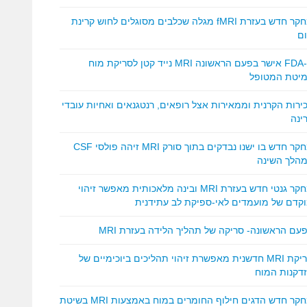
מחקר חדש בעזרת fMRI מגלה שכלבים מסוגלים לחוש קרינת
ם
ה-FDA אישר בפעם הראשונה MRI נייד קטן לסריקת מוח
יטת המטופל
ירות הקרנית וממאירות אצל רופאים, רנטגנאים ואחיות עובדי
ינה
מחקר חדש בו ישנו נבדקים בתוך סורק MRI זיהה פולסי CSF
הלך השינה
מחקר גנטי חדש בעזרת MRI ובינה מלאכותית מאפשר זיהוי
קדם של מועמדים לאי-ספיקת לב עתידנית
עם הראשונה- סריקה של תהליך הלידה בעזרת MRI
סריקת MRI חדשנית מאפשרת זיהוי תהליכים ביוכימיים של
דקנות המוח
מחקר חדש הדגים חילוף החומרים במוח באמצעות MRI בשיטת