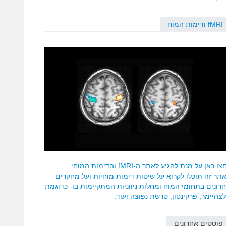
fMRI ודימות המוח
ו כאן על מנת להגיע לאתר ה-fMRI והדימות המוחי.
תר זה תוכלו לקרוא על שיטות דימות מוחיות ועל מחקרים
רונים בתחומי המוח ומחלות ניווניות המתקיימות בו- כדוגמת
צהיימר, פרקינסון, טרשת נפוצה ועוד.
פוסטים אחרונים