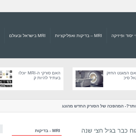
MRI – בדיקות ואפליקציות
MRI בישראל ובעולם
 האם המגנט החזק
האם סורקי ה-MRI יוכלו
בעתיד להיות ק
קטנים יותר?- המהפכה של הסורק החדש מהונג
טרגדיות מהמאה ה-21
קונג
עולם הרפואה ו...
MRI - בדיקות