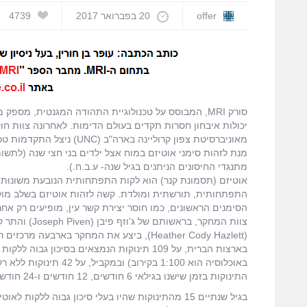
offer
20 בפברואר 2017
4739
סורק MRI, המבוסס על טכנולוגיית התהודה המגנטית, מספ
יכולות איבחון חסרות תקדים בעולם הדימות. לאחרונה צוות חו
מאוניברסיטת צפון קרוליינה בארה"ב (UNC) נ
מנת לזהות סימני אוטיזם במוח אצל ילדים בני חצי שנה (לתשו
מתנגדי החיסונים הניתנים בגיל שנה- ע.ב.ח.).
אוטיזם (תסמונת קנר) הוא לקות התפתחותית הנובעת משונוּת נו
התפתחותית, תורשתית ומולדת. קשה לזהות אוטיזם בשלב מו
הסימנים הראשונים, כמו חוסר יצירת קשר עין, מופיעים רק אחרי
צוות המחקר, בראשותם של ג'וזף
(Heather Cody Hazlett), ביצע את המחקר בארבעה מרכזי
התינוקות בזמן שישנו בגילאי 6 חודשים, 12 חודשים ו-24 חודשים.
בגיל שנתיים 15 מהתינוקות שהיו בעלי סיכון גבוה לל