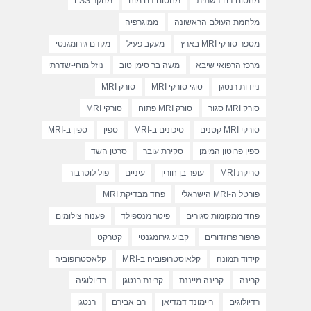
מחסום דם-רשתית
מחסום דם מוח
מחקר LSS
מלחמת העולם הראשונה
ממוגרפיה
מספר סורקי MRI בארץ
מעקב פעיל
מקדם גירומגנטי
מרכז הרפואי שיבא
משה בר סימן טוב
נוזל מוחי-שדרתי
ניידות רנטגן
סוגי סורקי MRI
סורק MRI
סורק MRI סגור
סורק MRI פתוח
סורקי MRI
סורקי MRI קטנים
סיכונים ב-MRI
ספין
ספין ב-MRI
ספין פרוטון המימן
סקירת עובר
סרטן השד
סריקת MRI
עופר בן חורין
עיניים
פול לוטרבור
פורטל ה-MRI הישראלי
פחד מבדיקת MRI
פחד ממקומות סגורים
פיטר מנספילד
פענוח צילומים
פרפור פרוזדורים
קבוע גירומגנטי
קטרקט
קידוד תמונה
קלאוסטרופוביה ב-MRI
קלאסטרופוביה
קרינה
קרינה מייננת
קרינת רנטגן
רדיולוגיה
רדיולוגים
ריימונד דמדיאן
רם אבירם
רנטגן