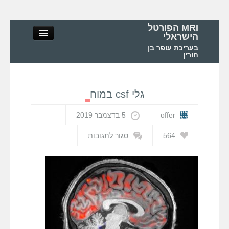
MRI הפורטל
הישראלי
בעריכת עופר בן
חורין
גלי csf במוח
MRI הפורטל הישראלי
offer
5 בדצמבר 2019
אודות
564
סגור לתגובות
על
גלי
MRI – מושגי יסוד ופיזיקה
csf
במוח
MRI – בדיקות ואפליקציות
MRI בישראל ובעולם