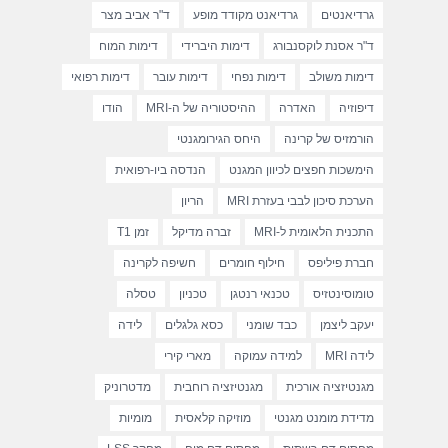
גרדיאנטים
גרדיאנט מקודד מופע
ד"ר אביב מצר
ד"ר אסנת לוקסנבורג
דימות היברידי
דימות המוח
דימות משולב
דימות נפחי
דימות עובר
דימות רפואי
דיפוזיה
האדרה
ההיסטוריה של ה-MRI
הודו
הורמזיס של קרינה
היחס הגירומגנטי
הימשכות חפצים לכיוון המגנט
הנדסה ביו-רפואית
הערכת סיכון לבבי בעזרת MRI
הריון
התכנית הלאומית ל-MRI
זברה מדיקל
זמן T1
חברת פיליפס
חילוף חומרים
חשיפה לקרינה
טומוסינטזיס
טכנאי רנטגן
טכניון
טסלה
יעקב ליצמן
כבד שומני
כסא גלגלים
לידה
לידה MRI
למידה עמוקה
מארי קירי
מגנטיזציה אורכית
מגנטיזציה רוחבית
מדטרוניק
מדידת מומנט מגנטי
מוזיקה קלאסית
מומיות