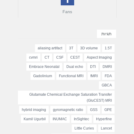
Fans
תגיות
aliasing artifact
3T
3D volume
1.5T
cvmri
CT
CSF
CEST
Aspect Imaging
Embrace Neonatal
Dual echo
DTI
DMRI
Gadolinium
Functional MRI
fMRI
FDA
GBCA
Glutamate Chemical Exchange Saturation Transfer
(GluCEST) MRI
hybrid imaging
gyromagnetic ratio
GSS
GPE
Kamil Ugurbil
INUMAC
InSightec
Hyperfine
Little Curies
Lancet