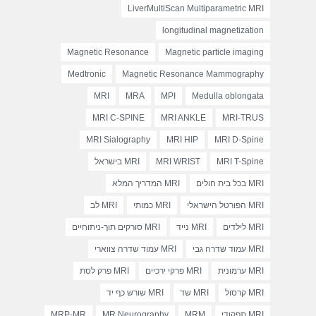
LiverMultiScan Multiparametric MRI
longitudinal magnetization
Magnetic Resonance
Magnetic particle imaging
Medtronic
Magnetic Resonance Mammography
MRI
MRA
MPI
Medulla oblongata
MRI C-SPINE
MRI ANKLE
MRI-TRUS
MRI Sialography
MRI HIP
MRI D-Spine
MRI T-Spine
MRI WRIST
MRI בישראל
MRI בכל בית חולים
MRI המדריך המלא
MRI הפורטל הישראלי
MRI כמותי
MRI לב
MRI לילדים
MRI נייד
MRI סורקים תוך-ניתוחיים
MRI עמוד שדרה גבי
MRI עמוד שדרה צווארי
MRI ערמונית
MRI פרקי ירכיים
MRI פרק לסת
MRI קרסול
MRI שד
MRI שורש כף יד
MRI תפקודי
MRM
MR Neurography
MRP-MR