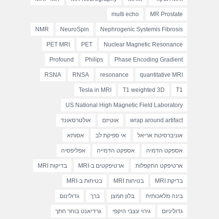
multi echo
MR Prostate
NMR
NeuroSpin
Nephrogenic Systemis Fibrosis
PET MRI
PET
Nuclear Magnetic Resonance
Profound
Philips
Phase Encoding Gradient
RSNA
RNSA
resonance
quantitative MRI
Tesla in MRI
T1 weighted 3D
T1
US National High Magnetic Field Laboratory
wrap around artifact
אוטיזם
אולטרסאונד
אוניברסיטת אריאל
אי ספיקת לב
אסותא
אספקט הדמיה
אספקט הדמייה
אפליפסיה
ארטיפקט התקפלות
ארטיפקטים ב-MRI
בדיקות MRI
בדיקת MRI
בטיחות MRI
בטיחות ב-MRI
בינה מלאכותית
בלון חמצן
ברך
גדולינום
גדוליניום
גירוי עצבי היקפי
גרדיאנט בוחר חתך