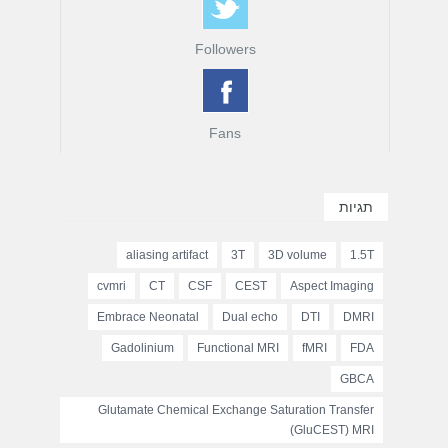
Followers
Fans
תגיות
aliasing artifact
3T
3D volume
1.5T
cvmri
CT
CSF
CEST
Aspect Imaging
Embrace Neonatal
Dual echo
DTI
DMRI
Gadolinium
Functional MRI
fMRI
FDA
GBCA
Glutamate Chemical Exchange Saturation Transfer
(GluCEST) MRI