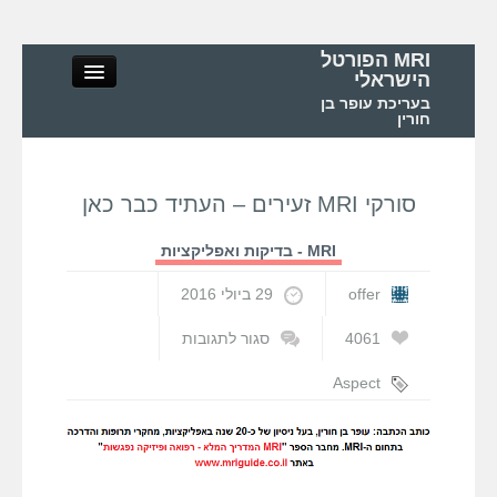
MRI הפורטל
הישראלי
בעריכת עופר בן
חורין
סורקי MRI זעירים – העתיד כבר כאן
MRI הפורטל הישראלי
MRI - בדיקות ואפליקציות
אודות
offer
29 ביולי 2016
MRI – מושגי יסוד ופיזיקה
4061
סגור לתגובות
על
סורקי
Aspect
MRI – בדיקות ואפליקציות
MRI
Imaging
,
MRI
זעירים
המדריך המלא
,
–
אספקט הדמיה
,
MRI בישראל ובעולם
העתיד
סורקי MRI
כבר
קטנים
,
עופר בן