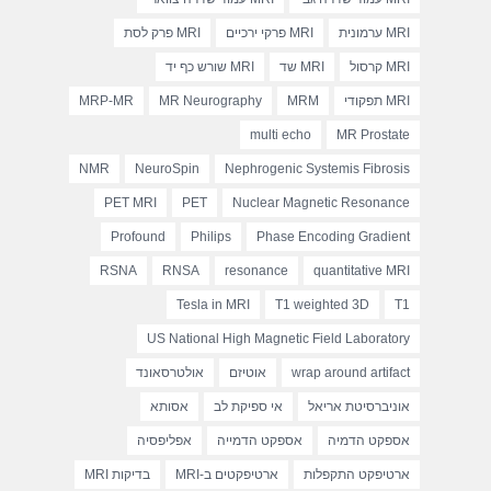
MRI ערמונית
MRI פרקי ירכיים
MRI פרק לסת
MRI קרסול
MRI שד
MRI שורש כף יד
MRI תפקודי
MRM
MR Neurography
MRP-MR
multi echo
MR Prostate
NMR
NeuroSpin
Nephrogenic Systemis Fibrosis
PET MRI
PET
Nuclear Magnetic Resonance
Profound
Philips
Phase Encoding Gradient
RSNA
RNSA
resonance
quantitative MRI
Tesla in MRI
T1 weighted 3D
T1
US National High Magnetic Field Laboratory
wrap around artifact
אוטיזם
אולטרסאונד
אוניברסיטת אריאל
אי ספיקת לב
אסותא
אספקט הדמיה
אספקט הדמייה
אפליפסיה
ארטיפקט התקפלות
ארטיפקטים ב-MRI
בדיקות MRI