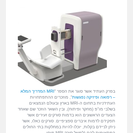
fMRI ודימות המוח
כאן
חורין
MRI המדריך המלא
דרושים
צור קשר
בפרק העתיד אשר סוגר את הספר "
MRI המדריך המלא
– רפואה ופיזיקה נפגשות
", מוזכרים ההתפתחויות
העתידניות בתחום ה-MRI בארץ ובעולם הנמצאים
בשלבי מו"פ (מחקר ופיתוח), ובין השאר הוזכר שם שאחד
הצעדים הראשונים הוא בדמות סורקים זעירים אשר
תפקידם לדמות איברים ספציפיים. סורקים כאלו, אשר
ניתן לניידם בקלות, יוכלו להיות במחלקות בתי החולים
המתאימות להם (למשל סורק MRI מוחי