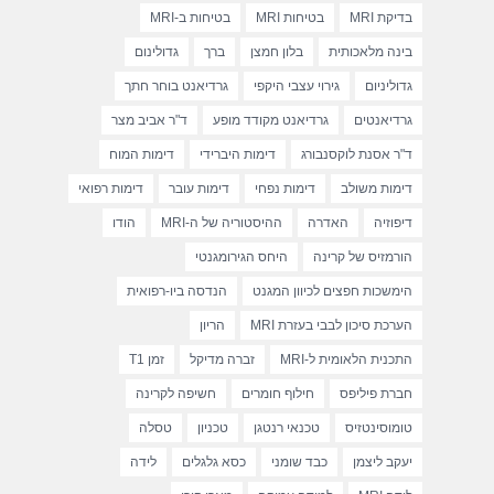
בדיקת MRI
בטיחות MRI
בטיחות ב-MRI
בינה מלאכותית
בלון חמצן
ברך
גדולינום
גדוליניום
גירוי עצבי היקפי
גרדיאנט בוחר חתך
גרדיאנטים
גרדיאנט מקודד מופע
ד"ר אביב מצר
ד"ר אסנת לוקסנבורג
דימות היברידי
דימות המוח
דימות משולב
דימות נפחי
דימות עובר
דימות רפואי
דיפוזיה
האדרה
ההיסטוריה של ה-MRI
הודו
הורמזיס של קרינה
היחס הגירומגנטי
הימשכות חפצים לכיוון המגנט
הנדסה ביו-רפואית
הערכת סיכון לבבי בעזרת MRI
הריון
התכנית הלאומית ל-MRI
זברה מדיקל
זמן T1
חברת פיליפס
חילוף חומרים
חשיפה לקרינה
טומוסינטזיס
טכנאי רנטגן
טכניון
טסלה
יעקב ליצמן
כבד שומני
כסא גלגלים
לידה