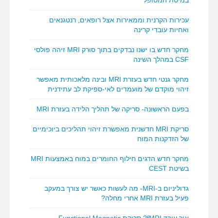
במיטת המטופל
עכירות הקרנית וממאירות אצל רופאים, רנטגנאים
ואחיות עובדי קרינה
מחקר חדש בו ישנו נבדקים בתוך סורק MRI זיהה פולסי
CSF במהלך השינה
מחקר גנטי חדש בעזרת MRI ובינה מלאכותית מאפשר
זיהוי מוקדם של מועמדים לאי-ספיקת לב עתידנית
בפעם הראשונה- סריקה של תהליך הלידה בעזרת MRI
סריקת MRI חדשנית מאפשרת זיהוי תהליכים ביוכימיים
של הזדקנות המוח
מחקר חדש הדגים חילוף החומרים במוח באמצעות MRI
בשיטת CEST
גדוליניום ב-MRI- מה לעשות כאשר יש צורך במעקב
פעיל בעזרת MRI אחרי מחלה?