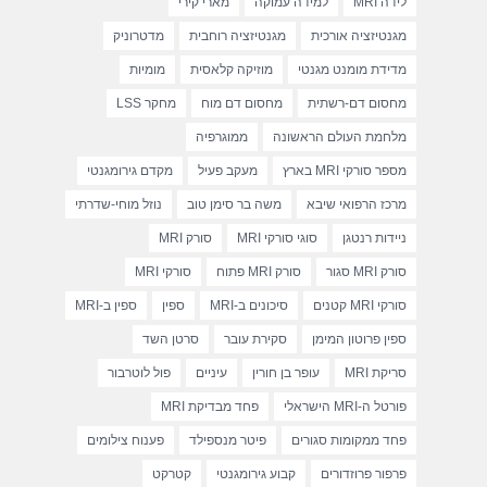
לידה MRI
למידה עמוקה
מארי קירי
מגנטיזציה אורכית
מגנטיזציה רוחבית
מדטרוניק
מדידת מומנט מגנטי
מוזיקה קלאסית
מומיות
מחסום דם-רשתית
מחסום דם מוח
מחקר LSS
מלחמת העולם הראשונה
ממוגרפיה
מספר סורקי MRI בארץ
מעקב פעיל
מקדם גירומגנטי
מרכז הרפואי שיבא
משה בר סימן טוב
נוזל מוחי-שדרתי
ניידות רנטגן
סוגי סורקי MRI
סורק MRI
סורק MRI סגור
סורק MRI פתוח
סורקי MRI
סורקי MRI קטנים
סיכונים ב-MRI
ספין
ספין ב-MRI
ספין פרוטון המימן
סקירת עובר
סרטן השד
סריקת MRI
עופר בן חורין
עיניים
פול לוטרבור
פורטל ה-MRI הישראלי
פחד מבדיקת MRI
פחד ממקומות סגורים
פיטר מנספילד
פענוח צילומים
פרפור פרוזדורים
קבוע גירומגנטי
קטרקט