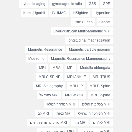
hybrid imaging
gyromagnetic ratio
GSS
GPE
Kamil Ugurbil
INUMAC
InSightec
Hyperfine
Little Curies
Lancet
LiverMultiScan Multiparametric MRI
longitudinal magnetization
Magnetic Resonance
Magnetic particle imaging
Medtronic
Magnetic Resonance Mammography
MRI
MRA
MPI
Medulla oblongata
MRI C-SPINE
MRI ANKLE
MRI-TRUS
MRI Sialography
MRI HIP
MRI D-Spine
MRI T-Spine
MRI WRIST
MRI בישראל
MRI בכל בית חולים
MRI המדריך המלא
MRI הפורטל הישראלי
MRI כמותי
MRI לב
MRI לילדים
MRI נייד
MRI סורקים תוך-ניתוחיים
MRI עמוד שדרה גבי
MRI עמוד שדרה צווארי