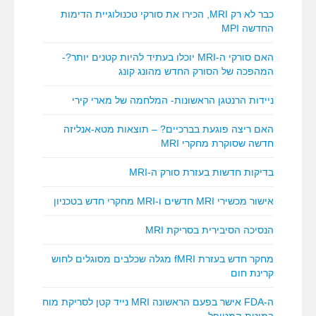
כבר לא רק MRI, הכירו את סורקי טכנולוגיית הדימות
החדשה MPI
האם סורקי ה-MRI יוכלו בעתיד להיות קטנים יותר?-
המהפכה של הסורק החדש מהונג קונג
ניידות הרנטגן הראשונות- המלחמה של מארי קירי
האם ריצה פוגעת בברכיים? – תוצאות מטא-אנליזה
חדשה שסוקרת מחקרי MRI
בדיקות חדשות בעזרת סורק ה-MRI
אישור מכשירי MRI חדשים ו-MRI מחקרי חדש בטכניון
הנסיכה הסיבירית בסריקת MRI
מחקר חדש בעזרת fMRI מגלה שכלבים מסוגלים לחוש
קרינת חום
ה-FDA אישר בפעם הראשונה MRI נייד קטן לסריקת מוח