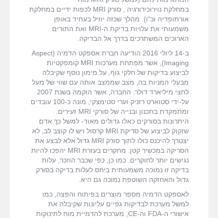
במחלקת נוירוכירורגיה , סורק MRI לכפות ידיים במחלקת
אורתופדיה וכ"ו). מהלך שכזה יוזיל בעתיד באופן
משמעותי את עלויות בדיקת ה-MRI ואת התורים
הארוכים המשתרכים בדרך אל הבדיקה.
ב-14 ליולי 2016 הודיעה חברת אספקט הדמיה (Aspect
Imaging), אשר מפתחת מערכות MRI קומפקטיות
לביצוע בדיקות של חלקי גוף, על מימון נוסף שקיבלה
מבעלי המניות בה, מצב שממצב אותה עם שווי של מעל
לחצי מיליארד דולר. החברה, אשר הוקמה בשנת 2007
על-ידי סטוארט רזניק וערי סטימצקי, מונה כ-100 עובדים
ומתמקדת בתכנון ובנייה של סורקי MRI זעירים.
היתרונות בסורקים כאלו גדולים מאוד- למשל כך אדם
שזקוק לביצוע של סריקת MRI קרסול ויש לו קוצב לב, לא
יצטרך להיכנס כולו לתוך סורק MRI גדול אלא לבצע את
הסריקה במכשיר קטן. מחקרים בעזרת MRI יהפכו להיות
נגישים יותר לחוקרים. כמו כן, כפי שכבר הוזכר, עלות
בדיקה זו נמוכה משמעותית ביחס לעלות בדיקה בסורק
גדול והאחזקה השוטפת נמוכה גם היא.
לאספקט הדמיה מספר מוצרים בפיתוח והפצה, כמו
למשל מערכת לבדיקות גפיים עליונות שקיבלה את
אישורי ה-FDA וה-CE, מערכת להדמיית מוח לתינוקות