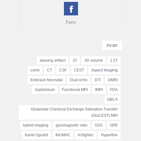
Fans
תגיות
aliasing artifact
3T
3D volume
1.5T
cvmri
CT
CSF
CEST
Aspect Imaging
Embrace Neonatal
Dual echo
DTI
DMRI
Gadolinium
Functional MRI
fMRI
FDA
GBCA
Glutamate Chemical Exchange Saturation Transfer
(GluCEST) MRI
hybrid imaging
gyromagnetic ratio
GSS
GPE
Kamil Ugurbil
INUMAC
InSightec
Hyperfine