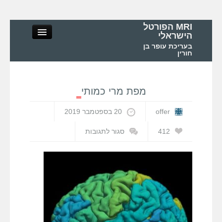
MRI הפורטל
הישראלי
בעריכת עופר בן
חורין
מפת מרי כמותי
MRI הפורטל הישראלי
offer
20 בספטמבר 2019
אודות
412
סגור לתגובות
על
מפת
MRI – מושגי יסוד ופיזיקה
מרי
כמותי
MRI – בדיקות ואפליקציות
MRI בישראל ובעולם