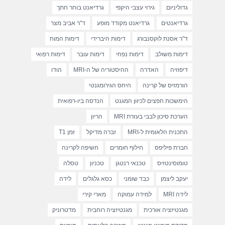
גדוליניום
גירוי עצבי היקפי
גרדיאנט בוחר חתך
גרדיאנטים
גרדיאנט מקודד מופע
ד"ר אביב מצר
ד"ר אסנת לוקסנבורג
דימות היברידי
דימות המוח
דימות משולב
דימות נפחי
דימות עובר
דימות רפואי
דיפוזיה
האדרה
ההיסטוריה של ה-MRI
הודו
הורמזיס של קרינה
היחס הגירומגנטי
הימשכות חפצים לכיוון המגנט
הנדסה ביו-רפואית
הערכת סיכון לבבי בעזרת MRI
הריון
התכנית הלאומית ל-MRI
זברה מדיקל
זמן T1
חברת פיליפס
חילוף חומרים
חשיפה לקרינה
טומוסינטזיס
טכנאי רנטגן
טכניון
טסלה
יעקב ליצמן
כבד שומני
כסא גלגלים
לידה
לידה MRI
למידה עמוקה
מארי קירי
מגנטיזציה אורכית
מגנטיזציה רוחבית
מדטרוניק