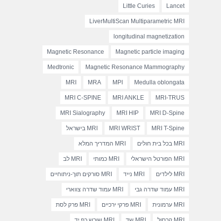
Little Curies
Lancet
LiverMultiScan Multiparametric MRI
longitudinal magnetization
Magnetic Resonance
Magnetic particle imaging
Medtronic
Magnetic Resonance Mammography
MRI
MRA
MPI
Medulla oblongata
MRI C-SPINE
MRI ANKLE
MRI-TRUS
MRI Sialography
MRI HIP
MRI D-Spine
MRI T-Spine
MRI WRIST
MRI בישראל
MRI בכל בית חולים
MRI המדריך המלא
MRI הפורטל הישראלי
MRI כמותי
MRI לב
MRI לילדים
MRI נייד
MRI סורקים תוך-ניתוחיים
MRI עמוד שדרה גבי
MRI עמוד שדרה צווארי
MRI ערמונית
MRI פרקי ירכיים
MRI פרק לסת
MRI קרסול
MRI שד
MRI שורש כף יד