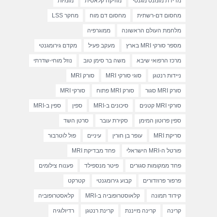
מדידת מומנט מגנטי
מוזיקה קלאסית
מומיות
מחסום דם-רשתית
מחסום דם מוח
מחקר LSS
מלחמת העולם הראשונה
ממוגרפיה
מספר סורקי MRI בארץ
מעקב פעיל
מקדם גירומגנטי
מרכז הרפואי שיבא
משה בר סימן טוב
נוזל מוחי-שדרתי
ניידות רנטגן
סוגי סורקי MRI
סורק MRI
סורק MRI סגור
סורק MRI פתוח
סורקי MRI
סורקי MRI קטנים
סיכונים ב-MRI
ספין
ספין ב-MRI
ספין פרוטון המימן
סקירת עובר
סרטן השד
סריקת MRI
עופר בן חורין
עיניים
פול לוטרבור
פורטל ה-MRI הישראלי
פחד מבדיקת MRI
פחד ממקומות סגורים
פיטר מנספילד
פענוח צילומים
פרפור פרוזדורים
קבוע גירומגנטי
קטרקט
קידוד תמונה
קלאוסטרופוביה ב-MRI
קלאסטרופוביה
קרינה
קרינה מייננת
קרינת רנטגן
רדיולוגיה