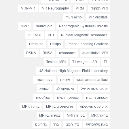
MRI תפקודי
MRM
MR Neurography
MRP-MR
multi echo
MR Prostate
NMR
NeuroSpin
Nephrogenic Systemis Fibrosis
PET MRI
PET
Nuclear Magnetic Resonance
Profound
Philips
Phase Encoding Gradient
RSNA
RNSA
resonance
quantitative MRI
Tesla in MRI
T1 weighted 3D
T1
US National High Magnetic Field Laboratory
wrap around artifact
אוטיזם
אולטרסאונד
אוניברסיטת אריאל
אי ספיקת לב
אסותא
אספקט הדמיה
אספקט הדמייה
אפליפסיה
ארטיפקט התקפלות
ארטיפקטים ב-MRI
בדיקות MRI
בדיקת MRI
בטיחות MRI
בטיחות ב-MRI
בינה מלאכותית
בלון חמצן
ברך
גדולינום