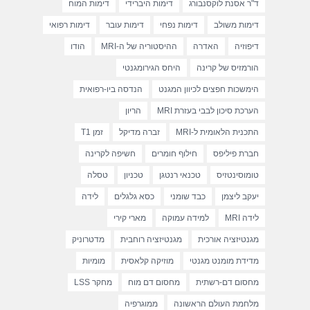
ד"ר אסנת לוקסנבורג
דימות היברידי
דימות המוח
דימות משולב
דימות נפחי
דימות עובר
דימות רפואי
דיפוזיה
האדרה
ההיסטוריה של ה-MRI
הודו
הורמזיס של קרינה
היחס הגירומגנטי
הימשכות חפצים לכיוון המגנט
הנדסה ביו-רפואית
הערכת סיכון לבבי בעזרת MRI
הריון
התכנית הלאומית ל-MRI
זברה מדיקל
זמן T1
חברת פיליפס
חילוף חומרים
חשיפה לקרינה
טומוסינטזיס
טכנאי רנטגן
טכניון
טסלה
יעקב ליצמן
כבד שומני
כסא גלגלים
לידה
לידה MRI
למידה עמוקה
מארי קירי
מגנטיזציה אורכית
מגנטיזציה רוחבית
מדטרוניק
מדידת מומנט מגנטי
מוזיקה קלאסית
מומיות
מחסום דם-רשתית
מחסום דם מוח
מחקר LSS
מלחמת העולם הראשונה
ממוגרפיה