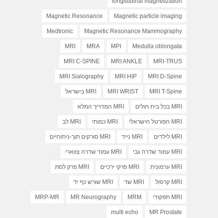
longitudinal magnetization
Magnetic Resonance
Magnetic particle imaging
Medtronic
Magnetic Resonance Mammography
MRI
MRA
MPI
Medulla oblongata
MRI C-SPINE
MRI ANKLE
MRI-TRUS
MRI Sialography
MRI HIP
MRI D-Spine
MRI T-Spine
MRI WRIST
MRI בישראל
MRI בכל בית חולים
MRI המדריך המלא
MRI הפורטל הישראלי
MRI כמותי
MRI לב
MRI לילדים
MRI נייד
MRI סורקים תוך-ניתוחיים
MRI עמוד שדרה גבי
MRI עמוד שדרה צווארי
MRI ערמונית
MRI פרקי ירכיים
MRI פרק לסת
MRI קרסול
MRI שד
MRI שורש כף יד
MRI תפקודי
MRM
MR Neurography
MRP-MR
multi echo
MR Prostate