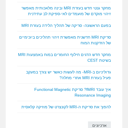
מחקר גנטי חדש בעזרת MRI ובינה מלאכותית מאפשר
זיהוי מוקדם של מועמדים לאי-ספיקת לב עתידנית
בפעם הראשונה- סריקה של תהליך הלידה בעזרת MRI
סריקת MRI חדשנית מאפשרת זיהוי תהליכים ביוכימיים
של הזדקנות המוח
מחקר חדש הדגים חילוף החומרים במוח באמצעות MRI
בשיטת CEST
גדוליניום ב-MRI- מה לעשות כאשר יש צורך במעקב
פעיל בעזרת MRI אחרי מחלה?
איך עובד fMRI? סריקת Functional Magnetic
Resonance Imaging
להפוך את סריקת ה-MRI לקונצרט של מוזיקה קלאסית
ארכיונים