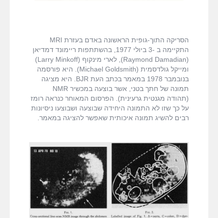
הסריקה התוך-גופית הראשונה באדם בעזרת MRI
התקיימה ב -3 ביולי 1977, בהשתתפות ריימונד דמדיאן
(Raymond Damadian), לארי מינקוף (Larry Minkoff)
ומייקל גולדסמית (Michael Goldsmith). היא פורסמה
בנובמבר 1978 במאמר בכתב העת BJR. היא מציגה
תמונה של חתך בטני, אשר בוצעה במכשיר NMR
(תהודה מגנטית גרעינית). הפרסום המאוחר כנראה רומז
על כך שזו לא התמונה היחידה שבוצעה ושבוצעו ניסיונות
רבים להשיג תמונה איכותית שאפשר להציגה במאמר.