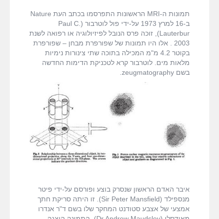
fMRI ודימות המוח
ריימונד דמדיאן
תמונות ה-MRI הראשונות התפרסמו בכתב העת Nature
ב-16 למרץ 1973 על-ידי פול לוטרבור (Paul C.
MRI המדריך המלא
Lauterbur), זוכה פרס הנובל לפיזיולוגיה או רפואה לשנת
2003 . אלו היו תמונות של שפורפרת מבחן – שפורפרת
בקוטר 4.2 מ"מ המכילה בתוכה שתי צינורות נימיות
דרושים
מלאות מים. לוטרבור קרא לטכניקת הדימות החדשה
בשם zeugmatography.
צור קשר
איבר האדם הראשון שנסרק בוצע ופורסם על-ידי פיטר
מנספילד (Sir Peter Mansfield). זו היתה סריקת חתך
אמצעי של אצבע סטודנט המחקר שלו בשם ד"ר אנדרו
מאודסלי (Dr Andrew Maudsley). התמונה הוצגה