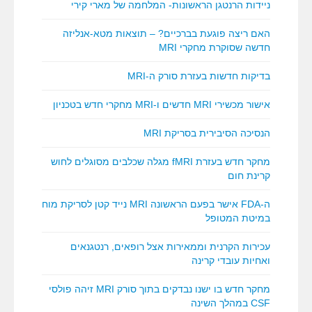
ניידות הרנטגן הראשונות- המלחמה של מארי קירי
האם ריצה פוגעת בברכיים? – תוצאות מטא-אנליזה
חדשה שסוקרת מחקרי MRI
בדיקות חדשות בעזרת סורק ה-MRI
אישור מכשירי MRI חדשים ו-MRI מחקרי חדש בטכניון
הנסיכה הסיבירית בסריקת MRI
מחקר חדש בעזרת fMRI מגלה שכלבים מסוגלים לחוש
קרינת חום
ה-FDA אישר בפעם הראשונה MRI נייד קטן לסריקת מוח
במיטת המטופל
עכירות הקרנית וממאירות אצל רופאים, רנטגנאים
ואחיות עובדי קרינה
מחקר חדש בו ישנו נבדקים בתוך סורק MRI זיהה פולסי
CSF במהלך השינה