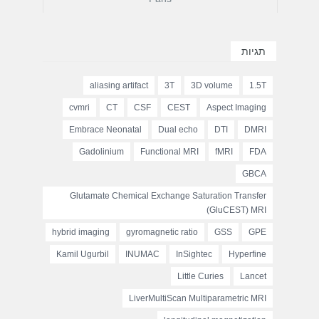
תגיות
aliasing artifact
3T
3D volume
1.5T
cvmri
CT
CSF
CEST
Aspect Imaging
Embrace Neonatal
Dual echo
DTI
DMRI
Gadolinium
Functional MRI
fMRI
FDA
GBCA
Glutamate Chemical Exchange Saturation Transfer
(GluCEST) MRI
hybrid imaging
gyromagnetic ratio
GSS
GPE
Kamil Ugurbil
INUMAC
InSightec
Hyperfine
Little Curies
Lancet
LiverMultiScan Multiparametric MRI