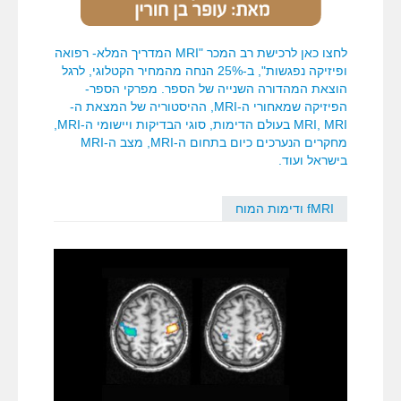
לחצו כאן לרכישת רב המכר "MRI המדריך המלא- רפואה
ופיזיקה נפגשות", ב-25% הנחה מהמחיר הקטלוגי, לרגל
הוצאת המהדורה השנייה של הספר. מפרקי הספר-
הפיזיקה שמאחורי ה-MRI, ההיסטוריה של המצאת ה-
MRI, MRI בעולם הדימות, סוגי הבדיקות ויישומי ה-MRI,
מחקרים הנערכים כיום בתחום ה-MRI, מצב ה-MRI
בישראל ועוד.
fMRI ודימות המוח