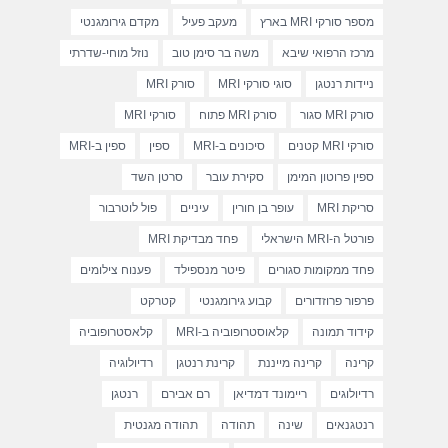
מספר סורקי MRI בארץ
מעקב פעיל
מקדם גירומגנטי
מרכז הרפואי שיבא
משה בר סימן טוב
נוזל מוחי-שדרתי
ניידות רנטגן
סוגי סורקי MRI
סורק MRI
סורק MRI סגור
סורק MRI פתוח
סורקי MRI
סורקי MRI קטנים
סיכונים ב-MRI
ספין
ספין ב-MRI
ספין פרוטון המימן
סקירת עובר
סרטן השד
סריקת MRI
עופר בן חורין
עיניים
פול לוטרבור
פורטל ה-MRI הישראלי
פחד מבדיקת MRI
פחד ממקומות סגורים
פיטר מנספילד
פענוח צילומים
פרפור פרוזדורים
קבוע גירומגנטי
קטרקט
קידוד תמונה
קלאוסטרופוביה ב-MRI
קלאסטרופוביה
קרינה
קרינה מייננת
קרינת רנטגן
רדיולוגיה
רדיולוגים
ריימונד דמדיאן
רם אבירם
רנטגן
רנטגנאים
שינה
תהודה
תהודה מגנטית