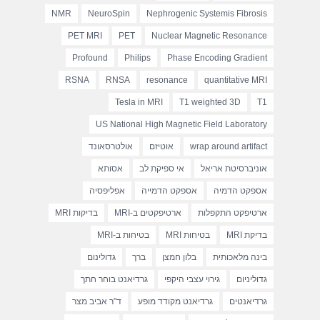
NMR
NeuroSpin
Nephrogenic Systemis Fibrosis
PET MRI
PET
Nuclear Magnetic Resonance
Profound
Philips
Phase Encoding Gradient
RSNA
RNSA
resonance
quantitative MRI
Tesla in MRI
T1 weighted 3D
T1
US National High Magnetic Field Laboratory
wrap around artifact
אוטיזם
אולטרסאונד
אוניברסיטת אריאל
אי ספיקת לב
אסותא
אספקט הדמיה
אספקט הדמייה
אפליפסיה
ארטיפקט התקפלות
ארטיפקטים ב-MRI
בדיקות MRI
בדיקת MRI
בטיחות MRI
בטיחות ב-MRI
בינה מלאכותית
בלון חמצן
ברך
גדולינום
גדוליניום
גירוי עצבי היקפי
גרדיאנט בוחר חתך
גרדיאנטים
גרדיאנט מקודד מופע
ד"ר אביב מצר