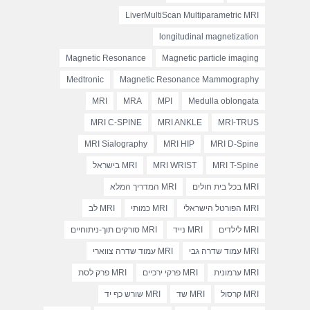
LiverMultiScan Multiparametric MRI
longitudinal magnetization
Magnetic Resonance
Magnetic particle imaging
Medtronic
Magnetic Resonance Mammography
MRI
MRA
MPI
Medulla oblongata
MRI C-SPINE
MRI ANKLE
MRI-TRUS
MRI Sialography
MRI HIP
MRI D-Spine
MRI T-Spine
MRI WRIST
MRI בישראל
MRI בכל בית חולים
MRI המדריך המלא
MRI הפורטל הישראלי
MRI כמותי
MRI לב
MRI לילדים
MRI נייד
MRI סורקים תוך-ניתוחיים
MRI עמוד שדרה גבי
MRI עמוד שדרה צווארי
MRI ערמונית
MRI פרקי ירכיים
MRI פרק לסת
MRI קרסול
MRI שד
MRI שורש כף יד