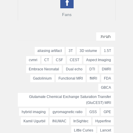
Fans
תגיות
aliasing artifact
3T
3D volume
1.5T
cvmri
CT
CSF
CEST
Aspect Imaging
Embrace Neonatal
Dual echo
DTI
DMRI
Gadolinium
Functional MRI
fMRI
FDA
GBCA
Glutamate Chemical Exchange Saturation Transfer
(GluCEST) MRI
hybrid imaging
gyromagnetic ratio
GSS
GPE
Kamil Ugurbil
INUMAC
InSightec
Hyperfine
Little Curies
Lancet