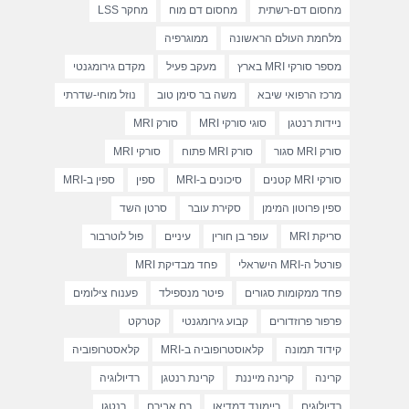
מחסום דם-רשתית
מחסום דם מוח
מחקר LSS
מלחמת העולם הראשונה
ממוגרפיה
מספר סורקי MRI בארץ
מעקב פעיל
מקדם גירומגנטי
מרכז הרפואי שיבא
משה בר סימן טוב
נוזל מוחי-שדרתי
ניידות רנטגן
סוגי סורקי MRI
סורק MRI
סורק MRI סגור
סורק MRI פתוח
סורקי MRI
סורקי MRI קטנים
סיכונים ב-MRI
ספין
ספין ב-MRI
ספין פרוטון המימן
סקירת עובר
סרטן השד
סריקת MRI
עופר בן חורין
עיניים
פול לוטרבור
פורטל ה-MRI הישראלי
פחד מבדיקת MRI
פחד ממקומות סגורים
פיטר מנספילד
פענוח צילומים
פרפור פרוזדורים
קבוע גירומגנטי
קטרקט
קידוד תמונה
קלאוסטרופוביה ב-MRI
קלאסטרופוביה
קרינה
קרינה מייננת
קרינת רנטגן
רדיולוגיה
רדיולוגים
ריימונד דמדיאן
רם אבירם
רנטגן