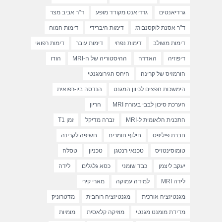
גרדיאנטים
גרדיאנט מקודד מופע
ד"ר אביב מצר
ד"ר אסנת לוקסנבורג
דימות היברידי
דימות המוח
דימות משולב
דימות נפחי
דימות עובר
דימות רפואי
דיפוזיה
האדרה
ההיסטוריה של ה-MRI
הודו
הורמזיס של קרינה
היחס הגירומגנטי
הימשכות חפצים לכיוון המגנט
הנדסה ביו-רפואית
הערכת סיכון לבבי בעזרת MRI
הריון
התכנית הלאומית ל-MRI
זברה מדיקל
זמן T1
חברת פיליפס
חילוף חומרים
חשיפה לקרינה
טומוסינטזיס
טכנאי רנטגן
טכניון
טסלה
יעקב ליצמן
כבד שומני
כסא גלגלים
לידה
לידה MRI
למידה עמוקה
מארי קירי
מגנטיזציה אורכית
מגנטיזציה רוחבית
מדטרוניק
מדידת מומנט מגנטי
מוזיקה קלאסית
מומיות