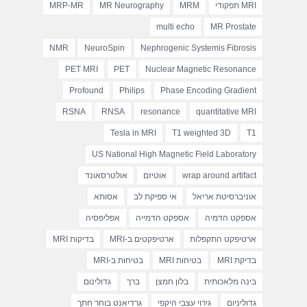
MRI תפקודי
MRM
MR Neurography
MRP-MR
multi echo
MR Prostate
NMR
NeuroSpin
Nephrogenic Systemis Fibrosis
PET MRI
PET
Nuclear Magnetic Resonance
Profound
Philips
Phase Encoding Gradient
RSNA
RNSA
resonance
quantitative MRI
Tesla in MRI
T1 weighted 3D
T1
US National High Magnetic Field Laboratory
wrap around artifact
אוטיזם
אולטרסאונד
אוניברסיטת אריאל
אי ספיקת לב
אסותא
אספקט הדמיה
אספקט הדמייה
אפליפסיה
ארטיפקט התקפלות
ארטיפקטים ב-MRI
בדיקות MRI
בדיקת MRI
בטיחות MRI
בטיחות ב-MRI
בינה מלאכותית
בלון חמצן
ברך
גדולינום
גדוליניום
גירוי עצבי היקפי
גרדיאנט בוחר חתך