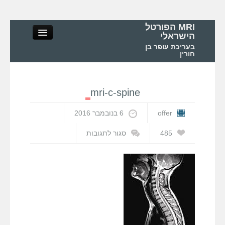
MRI הפורטל
הישראלי
בעריכת עופר בן
חורין
mri-c-spine
MRI הפורטל הישראלי
offer
6 בנובמבר 2016
אודות
485
סגור לתגובות
על
mri-
MRI – מושגי יסוד ופיזיקה
c-
spine
MRI – בדיקות ואפליקציות
MRI בישראל ובעולם