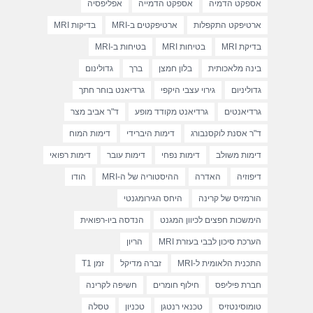
אספקט הדמיה
אספקט הדמייה
אפליפסיה
ארטיפקט התקפלות
ארטיפקטים ב-MRI
בדיקות MRI
בדיקת MRI
בטיחות MRI
בטיחות ב-MRI
בינה מלאכותית
בלון חמצן
ברך
גדולינום
גדוליניום
גירוי עצבי היקפי
גרדיאנט בוחר חתך
גרדיאנטים
גרדיאנט מקודד מופע
ד"ר אביב מצר
ד"ר אסנת לוקסנבורג
דימות היברידי
דימות המוח
דימות משולב
דימות נפחי
דימות עובר
דימות רפואי
דיפוזיה
האדרה
ההיסטוריה של ה-MRI
הודו
הורמזיס של קרינה
היחס הגירומגנטי
הימשכות חפצים לכיוון המגנט
הנדסה ביו-רפואית
הערכת סיכון לבבי בעזרת MRI
הריון
התכנית הלאומית ל-MRI
זברה מדיקל
זמן T1
חברת פיליפס
חילוף חומרים
חשיפה לקרינה
טומוסינטזיס
טכנאי רנטגן
טכניון
טסלה