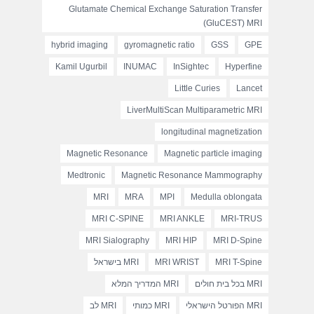
Glutamate Chemical Exchange Saturation Transfer
(GluCEST) MRI
hybrid imaging
gyromagnetic ratio
GSS
GPE
Kamil Ugurbil
INUMAC
InSightec
Hyperfine
Little Curies
Lancet
LiverMultiScan Multiparametric MRI
longitudinal magnetization
Magnetic Resonance
Magnetic particle imaging
Medtronic
Magnetic Resonance Mammography
MRI
MRA
MPI
Medulla oblongata
MRI C-SPINE
MRI ANKLE
MRI-TRUS
MRI Sialography
MRI HIP
MRI D-Spine
MRI T-Spine
MRI WRIST
MRI בישראל
MRI בכל בית חולים
MRI המדריך המלא
MRI הפורטל הישראלי
MRI כמותי
MRI לב