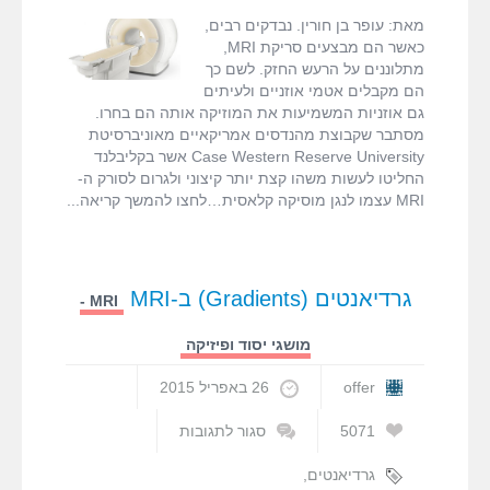
fMRI ודימות המוח
סריקת
סורק MRI
מאת: עופר בן חורין. נבדקים רבים,
ה-
כאשר הם מבצעים סריקת MRI,
MRI
מתלוננים על הרעש החזק. לשם כך
MRI המדריך המלא
לקונצרט
הם מקבלים אטמי אוזניים ולעיתים
של
גם אוזניות המשמיעות את המוזיקה אותה הם בחרו.
מוזיקה
דרושים
מסתבר שקבוצת מהנדסים אמריקאיים מאוניברסיטת
קלאסית
Case Western Reserve University אשר בקליבלנד
החליטו לעשות משהו קצת יותר קיצוני ולגרום לסורק ה-
צור קשר
MRI עצמו לנגן מוסיקה קלאסית…לחצו להמשך קריאה
גרדיאנטים (Gradients) ב-MRI
MRI -
מושגי יסוד ופיזיקה
offer
26 באפריל 2015
5071
סגור לתגובות
על
גרדיאנטים
גרדיאנטים
,