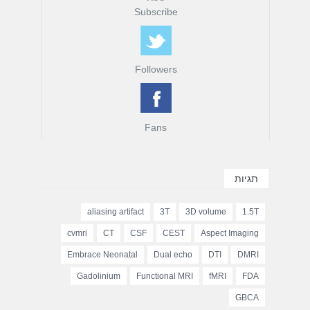
Subscribe
Followers
Fans
תגיות
aliasing artifact
3T
3D volume
1.5T
cvmri
CT
CSF
CEST
Aspect Imaging
Embrace Neonatal
Dual echo
DTI
DMRI
Gadolinium
Functional MRI
fMRI
FDA
GBCA