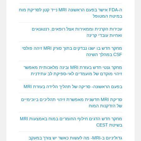
ה-FDA אישר בפעם הראשונה MRI נייד קטן לסריקת מוח
במיטת המטופל
עכירות הקרנית וממאירות אצל רופאים, רנטגנאים
ואחיות עובדי קרינה
מחקר חדש בו ישנו נבדקים בתוך סורק MRI זיהה פולסי
CSF במהלך השינה
מחקר גנטי חדש בעזרת MRI ובינה מלאכותית מאפשר
זיהוי מוקדם של מועמדים לאי-ספיקת לב עתידנית
בפעם הראשונה- סריקה של תהליך הלידה בעזרת MRI
סריקת MRI חדשנית מאפשרת זיהוי תהליכים ביוכימיים
של הזדקנות המוח
מחקר חדש הדגים חילוף החומרים במוח באמצעות MRI
בשיטת CEST
גדוליניום ב-MRI- מה לעשות כאשר יש צורך במעקב