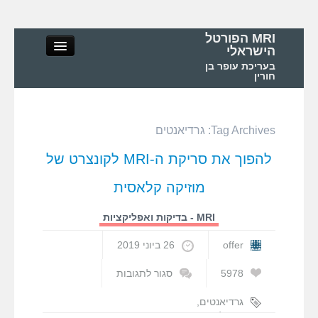
MRI הפורטל
הישראלי
בעריכת עופר בן
חורין
Tag Archives:
גרדיאנטים
MRI הפורטל הישראלי
להפוך את סריקת ה-MRI לקונצרט של
אודות
מוזיקה קלאסית
MRI – מושגי יסוד ופיזיקה
MRI - בדיקות ואפליקציות
offer
26 ביוני 2019
MRI – בדיקות ואפליקציות
5978
סגור לתגובות
על
MRI בישראל ובעולם
להפוך
גרדיאנטים
,
את
מוזיקה קלאסית
,