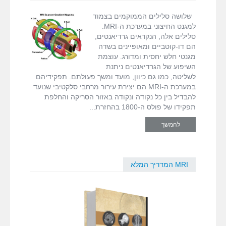
(Gradients)
סורק MRI
,
קידוד
ב-
תמונה
שלושה סלילים הממוקמים בצמוד
MRI
למגנט החיצוני במערכת ה-MRI.
סלילים אלה, הנקראים גרדיאנטים,
הם דו-קוטביים ומאופיינים בשדה
מגנטי חלש יחסית ומדורג. עוצמת
השיפוע של הגרדיאנטים ניתנת
לשליטה, כמו גם כיוון, מועד ומשך פעולתם. תפקידיהם
במערכת ה-MRI הם יצירת עירור מרחבי סלקטיבי שנועד
להבדיל בין כל נקודה ונקודה באזור הסריקה והחלפת
תפקידו של פולס ה-1800 בהחזרת
להמשך
MRI המדריך המלא