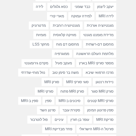
יעקב ליצמן
כבד שומני
כסא גלגלים
לידה
לידה MRI
למידה עמוקה
מארי קירי
מגנטיזציה אורכית
מגנטיזציה רוחבית
מדטרוניק
מדידת מומנט מגנטי
מוזיקה קלאסית
מומיות
מחסום דם-רשתית
מחסום דם מוח
מחקר LSS
מלחמת העולם הראשונה
ממוגרפיה
מספר סורקי MRI בארץ
מעקב פעיל
מקדם גירומגנטי
מרכז הרפואי שיבא
משה בר סימן טוב
נוזל מוחי-שדרתי
ניידות רנטגן
סוגי סורקי MRI
סורק MRI
סורק MRI סגור
סורק MRI פתוח
סורקי MRI
סורקי MRI קטנים
סיכונים ב-MRI
ספין
ספין ב-MRI
ספין פרוטון המימן
סקירת עובר
סרטן השד
סריקת MRI
עופר בן חורין
עיניים
פול לוטרבור
פורטל ה-MRI הישראלי
פחד מבדיקת MRI