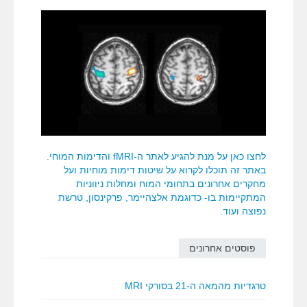
לחצו כאן על מנת להגיע לאתר ה-fMRI והדימות המוחי.
באתר זה תוכלו לקרוא על שיטות דימות מוחיות ועל
מחקרים אחרונים בתחומי המוח ומחלות ניווניות
המתקיימות בו- כדוגמת אלצהיימר, פרקינסון, טרשת
נפוצה ועוד.
פוסטים אחרונים
טרגדיות מהמאה ה-21 בסורקי MRI