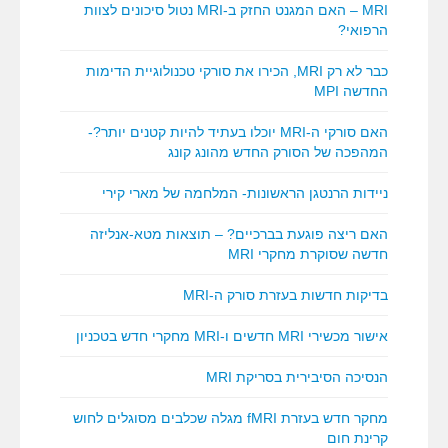
MRI – האם המגנט החזק ב-MRI נטול סיכונים לצוות
הרפואי?
כבר לא רק MRI, הכירו את סורקי טכנולוגיית הדימות
החדשה MPI
האם סורקי ה-MRI יוכלו בעתיד להיות קטנים יותר?-
המהפכה של הסורק החדש מהונג קונג
ניידות הרנטגן הראשונות- המלחמה של מארי קירי
האם ריצה פוגעת בברכיים? – תוצאות מטא-אנליזה
חדשה שסוקרת מחקרי MRI
בדיקות חדשות בעזרת סורק ה-MRI
אישור מכשירי MRI חדשים ו-MRI מחקרי חדש בטכניון
הנסיכה הסיבירית בסריקת MRI
מחקר חדש בעזרת fMRI מגלה שכלבים מסוגלים לחוש
קרינת חום