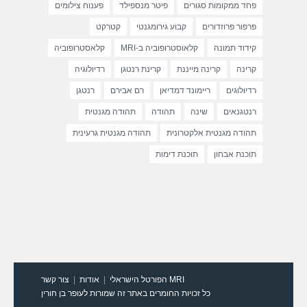
פחד ממקומות סגורים
פיטר מנספילד
פענוח צילומים
פרפור פרוזדורים
קבוע גירומגנטי
קטרקט
קידוד תמונה
קלאוסטרופוביה ב-MRI
קלאסטרופוביה
קרינה
קרינה מייננת
קרינת רנטגן
רדיולוגיה
רדיולוגים
ריימונד דמדיאן
רם אבירם
רנטגן
רנטגנאים
שינה
תהודה
תהודה מגנטית
תהודה מגנטית אלקטרונית
תהודה מגנטית גרעינית
תוכנת אבחון
תוכנת דימות
MRI הפורטל הישראלי
אודות
צור קשר
כל זכויות החומרים באתר זה שמורות לעופר בן חורין