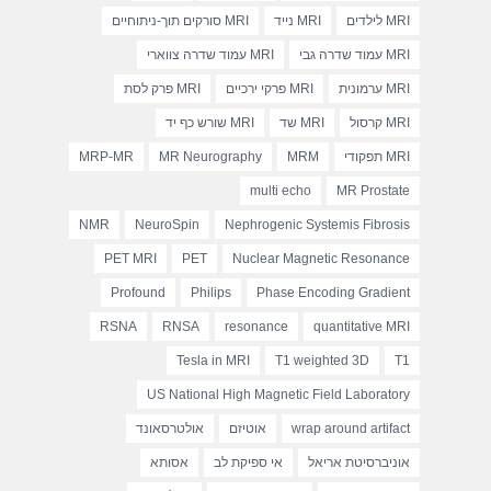
MRI לילדים
MRI נייד
MRI סורקים תוך-ניתוחיים
MRI עמוד שדרה גבי
MRI עמוד שדרה צווארי
MRI ערמונית
MRI פרקי ירכיים
MRI פרק לסת
MRI קרסול
MRI שד
MRI שורש כף יד
MRI תפקודי
MRM
MR Neurography
MRP-MR
multi echo
MR Prostate
NMR
NeuroSpin
Nephrogenic Systemis Fibrosis
PET MRI
PET
Nuclear Magnetic Resonance
Profound
Philips
Phase Encoding Gradient
RSNA
RNSA
resonance
quantitative MRI
Tesla in MRI
T1 weighted 3D
T1
US National High Magnetic Field Laboratory
wrap around artifact
אוטיזם
אולטרסאונד
אוניברסיטת אריאל
אי ספיקת לב
אסותא