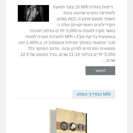
fMRI ודימות המוח
להעריך
לבבי בעזרת MRI
דימות בעזרת MRI לב צובר תאוצה
נטייה
ולאחרונה נתונים שהוצגו בכנס
למוות
השנתי מטעם ארגון ה-ACC (ארגון
MRI המדריך המלא
לבבי
הקרדיולוגים האמריקאים) עולה כי
פתאומי
כאשר סקרו למעלה מ-5,000 ילדים בגילאי חטיבה
דרושים
באמצעות בדיקת אק"ג ו-MRI להערכת הנטיה למוות
לבבי פתאומי במהלך פעילות אינטנסיבית, ב-1.48% זוהו
ממצאים המרמזים לסיכון גבוה. מדגם המחקר כלל
צור קשר
5,255 ילדים בגילאי 11-14 שנים, בגיל ממוצע של 12.9
שנים,
להמשך
MRI המדריך המלא