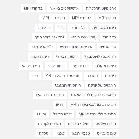
ארטיפקט התקפלות
ארטיפקטים ב-MRI
בדיקות MRI
בדיקת MRI
בטיחות MRI
בטיחות ב-MRI
בינה מלאכותית
בלון חמצן
ברך
גדולינום
גדוליניום
גירוי עצבי היקפי
גרדיאנט בוחר חתך
גרדיאנטים
גרדיאנט מקודד מופע
ד"ר אביב מצר
ד"ר אסנת לוקסנבורג
דימות היברידי
דימות המוח
דימות משולב
דימות נפחי
דימות עובר
דימות רפואי
דיפוזיה
האדרה
ההיסטוריה של ה-MRI
הודו
הורמזיס של קרינה
היחס הגירומגנטי
הימשכות חפצים לכיוון המגנט
הנדסה ביו-רפואית
הערכת סיכון לבבי בעזרת MRI
הריון
התכנית הלאומית ל-MRI
זברה מדיקל
זמן T1
חברת פיליפס
חילוף חומרים
חשיפה לקרינה
טומוסינטזיס
טכנאי רנטגן
טכניון
טסלה