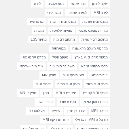
יעקב ליצמן
כבד שומני
כסא גלגלים
לידה
לידה MRI
למידה עמוקה
מארי קירי
מגנטיזציה אורכית
מגנטיזציה רוחבית
מדטרוניק
מדידת מומנט מגנטי
מוזיקה קלאסית
מומיות
מחסום דם-רשתית
מחסום דם מוח
מחקר LSS
מלחמת העולם הראשונה
ממוגרפיה
מספר סורקי MRI בארץ
מעקב פעיל
מקדם גירומגנטי
מרכז הרפואי שיבא
משה בר סימן טוב
נוזל מוחי-שדרתי
ניידות רנטגן
סוגי סורקי MRI
סורק MRI
סורק MRI סגור
סורק MRI פתוח
סורקי MRI
סורקי MRI קטנים
סיכונים ב-MRI
ספין
ספין ב-MRI
ספין פרוטון המימן
סקירת עובר
סרטן השד
סריקת MRI
עופר בן חורין
עיניים
פול לוטרבור
פורטל ה-MRI הישראלי
פחד מבדיקת MRI
פחד ממקומות סגורים
פיטר מנספילד
פענוח צילומים