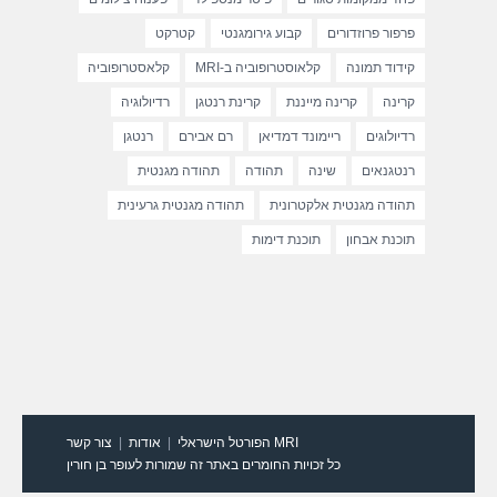
פרפור פרוזדורים
קבוע גירומגנטי
קטרקט
קידוד תמונה
קלאוסטרופוביה ב-MRI
קלאסטרופוביה
קרינה
קרינה מייננת
קרינת רנטגן
רדיולוגיה
רדיולוגים
ריימונד דמדיאן
רם אבירם
רנטגן
רנטגנאים
שינה
תהודה
תהודה מגנטית
תהודה מגנטית אלקטרונית
תהודה מגנטית גרעינית
תוכנת אבחון
תוכנת דימות
MRI הפורטל הישראלי
אודות
צור קשר
כל זכויות החומרים באתר זה שמורות לעופר בן חורין