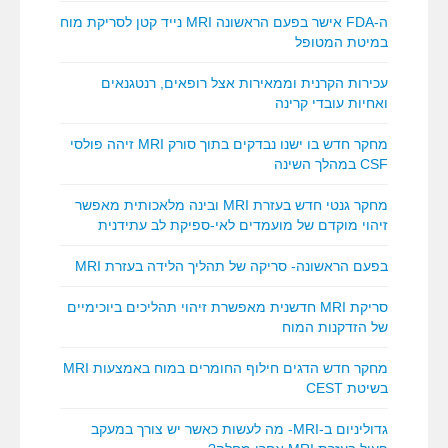
ה-FDA אישר בפעם הראשונה MRI נייד קטן לסריקת מוח
במיטת המטופל
עכירות הקרנית וממאירות אצל רופאים, רנטגנאים
ואחיות עובדי קרינה
מחקר חדש בו ישנו נבדקים בתוך סורק MRI זיהה פולסי
CSF במהלך השינה
מחקר גנטי חדש בעזרת MRI ובינה מלאכותית מאפשר
זיהוי מוקדם של מועמדים לאי-ספיקת לב עתידנית
בפעם הראשונה- סריקה של תהליך הלידה בעזרת MRI
סריקת MRI חדשנית מאפשרת זיהוי תהליכים ביוכימיים
של הזדקנות המוח
מחקר חדש הדגים חילוף החומרים במוח באמצעות MRI
בשיטת CEST
גדוליניום ב-MRI- מה לעשות כאשר יש צורך במעקב