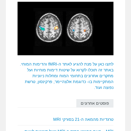
לחצו כאן על מנת להגיע לאתר ה-fMRI והדימות המוחי.
באתר זה תוכלו לקרוא על שיטות דימות מוחיות ועל
מחקרים אחרונים בתחומי המוח ומחלות ניווניות
המתקיימות בו- כדוגמת אלצהיימר, פרקינסון, טרשת
נפוצה ועוד.
פוסטים אחרונים
טרגדיות מהמאה ה-21 בסורקי MRI