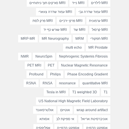
MRI לילדים
MRI נייד
MRI סורקים תוך-ניתוחיים
MRI עמוד שדרה גבי
MRI עמוד שדרה צווארי
MRI ערמונית
MRI פרקי ירכיים
MRI פרק לסת
MRI קרסול
MRI שד
MRI שורש כף יד
MRI תפקודי
MRM
MR Neurography
MRP-MR
multi echo
MR Prostate
NMR
NeuroSpin
Nephrogenic Systemis Fibrosis
PET MRI
PET
Nuclear Magnetic Resonance
Profound
Philips
Phase Encoding Gradient
RSNA
RNSA
resonance
quantitative MRI
Tesla in MRI
T1 weighted 3D
T1
US National High Magnetic Field Laboratory
wrap around artifact
אוטיזם
אולטרסאונד
אוניברסיטת אריאל
אי ספיקת לב
אסותא
אספקט הדמיה
אספקט הדמייה
אפליפסיה