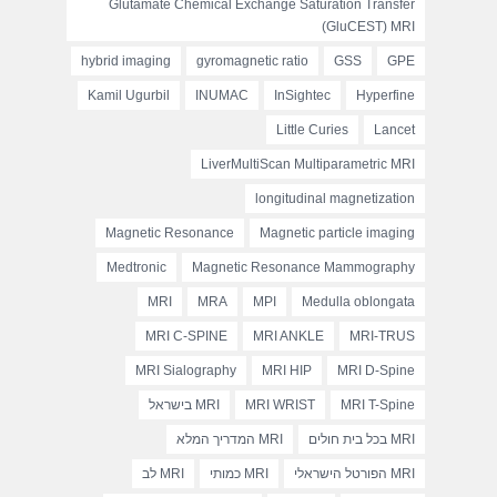
Glutamate Chemical Exchange Saturation Transfer
(GluCEST) MRI
hybrid imaging
gyromagnetic ratio
GSS
GPE
Kamil Ugurbil
INUMAC
InSightec
Hyperfine
Little Curies
Lancet
LiverMultiScan Multiparametric MRI
longitudinal magnetization
Magnetic Resonance
Magnetic particle imaging
Medtronic
Magnetic Resonance Mammography
MRI
MRA
MPI
Medulla oblongata
MRI C-SPINE
MRI ANKLE
MRI-TRUS
MRI Sialography
MRI HIP
MRI D-Spine
MRI T-Spine
MRI WRIST
MRI בישראל
MRI בכל בית חולים
MRI המדריך המלא
MRI הפורטל הישראלי
MRI כמותי
MRI לב