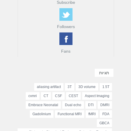
Subscribe
Followers
Fans
תגיות
aliasing artifact
3T
3D volume
1.5T
cvmri
CT
CSF
CEST
Aspect Imaging
Embrace Neonatal
Dual echo
DTI
DMRI
Gadolinium
Functional MRI
fMRI
FDA
GBCA