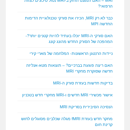
MRI – האם המגנט החזק ב-MRI נטול סיכונים לצוות
הרפואי?
כבר לא רק MRI, הכירו את סורקי טכנולוגיית הדימות
החדשה MPI
האם סורקי ה-MRI יוכלו בעתיד להיות קטנים יותר?-
המהפכה של הסורק החדש מהונג קונג
ניידות הרנטגן הראשונות- המלחמה של מארי קירי
האם ריצה פוגעת בברכיים? – תוצאות מטא-אנליזה
חדשה שסוקרת מחקרי MRI
בדיקות חדשות בעזרת סורק ה-MRI
אישור מכשירי MRI חדשים ו-MRI מחקרי חדש בטכניון
הנסיכה הסיבירית בסריקת MRI
מחקר חדש בעזרת fMRI מגלה שכלבים מסוגלים לחוש
קרינת חום