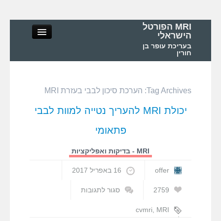
MRI הפורטל
הישראלי
בעריכת עופר בן
חורין
Tag Archives:
הערכת סיכון לבבי בעזרת MRI
MRI הפורטל הישראלי
יכולת MRI להעריך נטייה למוות לבבי
אודות
פתאומי
MRI – מושגי יסוד ופיזיקה
MRI - בדיקות ואפליקציות
offer
16 באפריל 2017
MRI – בדיקות ואפליקציות
2759
סגור לתגובות
על
MRI בישראל ובעולם
יכולת
cvmri
,
MRI
MRI
לב
,
הערכת סיכון