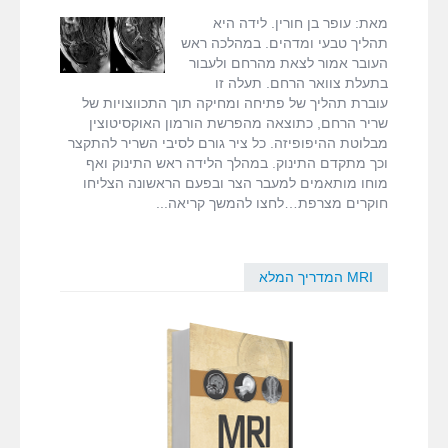
fMRI ודימות המוח
סריקה
מאת: עופר בן חורין. לידה היא
של
תהליך טבעי ומדהים. במהלכה ראש
תהליך
העובר אמור לצאת מהרחם ולעבור
MRI המדריך המלא
הלידה
בתעלת צוואר הרחם. תעלה זו
בעזרת
עוברת תהליך של פתיחה ומחיקה תוך התכווצויות של
MRI
דרושים
שריר הרחם, כתוצאה מהפרשת הורמון האוקסיטוצין
מבלוטת ההיפופיזה. כל ציר גורם לסיבי השריר להתקצר
וכך מתקדם התינוק. במהלך הלידה ראש התינוק ואף
צור קשר
מוחו מותאמים למעבר הצר ובפעם הראשונה הצליחו
חוקרים מצרפת…לחצו להמשך קריאה
MRI המדריך המלא