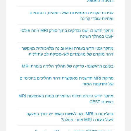
במיטת המטופל
עכירות הקרנית וממאירות אצל רופאים, רנטגנאים
ואחיות עובדי קרינה
מחקר חדש בו ישנו נבדקים בתוך סורק MRI זיהה פולסי
CSF במהלך השינה
מחקר גנטי חדש בעזרת MRI ובינה מלאכותית מאפשר
זיהוי מוקדם של מועמדים לאי-ספיקת לב עתידנית
בפעם הראשונה- סריקה של תהליך הלידה בעזרת MRI
סריקת MRI חדשנית מאפשרת זיהוי תהליכים ביוכימיים
של הזדקנות המוח
מחקר חדש הדגים חילוף החומרים במוח באמצעות MRI
בשיטת CEST
גדוליניום ב-MRI- מה לעשות כאשר יש צורך במעקב
פעיל בעזרת MRI אחרי מחלה?