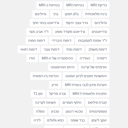
בדיקת MRI
בטיחות MRI
בטיחות ב-MRI
בינה מלאכותית
בלון חמצן
ברך
גדולינום
גדוליניום
גירוי עצבי היקפי
גרדיאנט בוחר חתך
גרדיאנטים
גרדיאנט מקודד מופע
ד"ר אביב מצר
ד"ר אסנת לוקסנבורג
דימות היברידי
דימות המוח
דימות משולב
דימות נפחי
דימות עובר
דימות רפואי
דיפוזיה
האדרה
ההיסטוריה של ה-MRI
הודו
הורמזיס של קרינה
היחס הגירומגנטי
הימשכות חפצים לכיוון המגנט
הנדסה ביו-רפואית
הערכת סיכון לבבי בעזרת MRI
הריון
התכנית הלאומית ל-MRI
זברה מדיקל
זמן T1
חברת פיליפס
חילוף חומרים
חשיפה לקרינה
טומוסינטזיס
טכנאי רנטגן
טכניון
טסלה
יעקב ליצמן
כבד שומני
כסא גלגלים
לידה