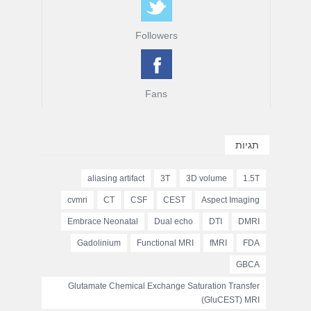
Followers
Fans
תגיות
aliasing artifact
3T
3D volume
1.5T
cvmri
CT
CSF
CEST
Aspect Imaging
Embrace Neonatal
Dual echo
DTI
DMRI
Gadolinium
Functional MRI
fMRI
FDA
GBCA
Glutamate Chemical Exchange Saturation Transfer
(GluCEST) MRI