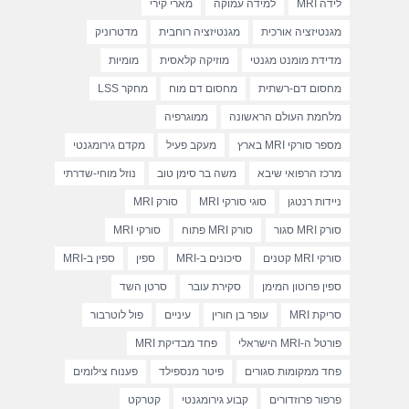
לידה MRI
למידה עמוקה
מארי קירי
מגנטיזציה אורכית
מגנטיזציה רוחבית
מדטרוניק
מדידת מומנט מגנטי
מוזיקה קלאסית
מומיות
מחסום דם-רשתית
מחסום דם מוח
מחקר LSS
מלחמת העולם הראשונה
ממוגרפיה
מספר סורקי MRI בארץ
מעקב פעיל
מקדם גירומגנטי
מרכז הרפואי שיבא
משה בר סימן טוב
נוזל מוחי-שדרתי
ניידות רנטגן
סוגי סורקי MRI
סורק MRI
סורק MRI סגור
סורק MRI פתוח
סורקי MRI
סורקי MRI קטנים
סיכונים ב-MRI
ספין
ספין ב-MRI
ספין פרוטון המימן
סקירת עובר
סרטן השד
סריקת MRI
עופר בן חורין
עיניים
פול לוטרבור
פורטל ה-MRI הישראלי
פחד מבדיקת MRI
פחד ממקומות סגורים
פיטר מנספילד
פענוח צילומים
פרפור פרוזדורים
קבוע גירומגנטי
קטרקט