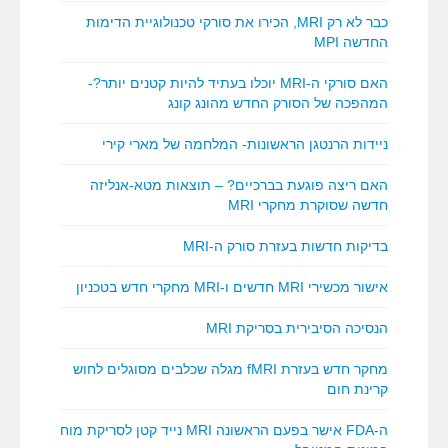
כבר לא רק MRI, הכירו את סורקי טכנולוגיית הדימות
החדשה MPI
האם סורקי ה-MRI יוכלו בעתיד להיות קטנים יותר?-
המהפכה של הסורק החדש מהונג קונג
ניידות הרנטגן הראשונות- המלחמה של מארי קירי
האם ריצה פוגעת בברכיים? – תוצאות מטא-אנליזה
חדשה שסוקרת מחקרי MRI
בדיקות חדשות בעזרת סורק ה-MRI
אישור מכשירי MRI חדשים ו-MRI מחקרי חדש בטכניון
הנסיכה הסיבירית בסריקת MRI
מחקר חדש בעזרת fMRI מגלה שכלבים מסוגלים לחוש
קרינת חום
ה-FDA אישר בפעם הראשונה MRI נייד קטן לסריקת מוח