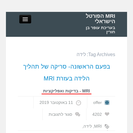
MRI הפורטל
הישראלי
בעריכת עופר בן
חורין
Tag Archives:
לידה
MRI הפורטל הישראלי
בפעם הראשונה- סריקה של תהליך
אודות
הלידה בעזרת MRI
MRI – מושגי יסוד ופיזיקה
MRI - בדיקות ואפליקציות
offer
11 באוקטובר 2019
MRI – בדיקות ואפליקציות
4202
סגור לתגובות
על
MRI בישראל ובעולם
בפעם
MRI
,
לידה
,
הראשונה-
לידה MRI