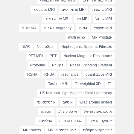
MRI עמוד שדרה גבי
MRI עמוד שדרה צווארי
MRI ערמונית
MRI פרקי ירכיים
MRI פרק לסת
MRI קרסול
MRI שד
MRI שורש כף יד
MRI תפקודי
MRM
MR Neurography
MRP-MR
multi echo
MR Prostate
NMR
NeuroSpin
Nephrogenic Systemis Fibrosis
PET MRI
PET
Nuclear Magnetic Resonance
Profound
Philips
Phase Encoding Gradient
RSNA
RNSA
resonance
quantitative MRI
Tesla in MRI
T1 weighted 3D
T1
US National High Magnetic Field Laboratory
wrap around artifact
אוטיזם
אולטרסאונד
אוניברסיטת אריאל
אי ספיקת לב
אסותא
אספקט הדמיה
אספקט הדמייה
אפליפסיה
ארטיפקט התקפלות
ארטיפקטים ב-MRI
בדיקות MRI