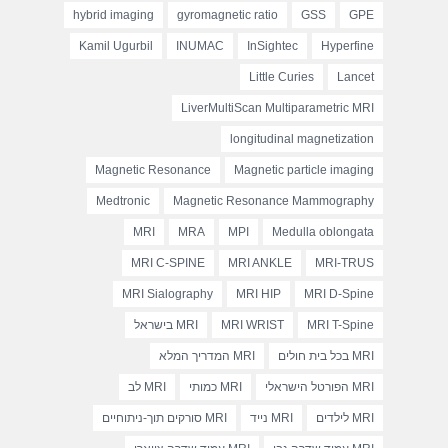
hybrid imaging
gyromagnetic ratio
GSS
GPE
Kamil Ugurbil
INUMAC
InSightec
Hyperfine
Little Curies
Lancet
LiverMultiScan Multiparametric MRI
longitudinal magnetization
Magnetic Resonance
Magnetic particle imaging
Medtronic
Magnetic Resonance Mammography
MRI
MRA
MPI
Medulla oblongata
MRI C-SPINE
MRI ANKLE
MRI-TRUS
MRI Sialography
MRI HIP
MRI D-Spine
MRI T-Spine
MRI WRIST
MRI בישראל
MRI בכל בית חולים
MRI המדריך המלא
MRI הפורטל הישראלי
MRI כמותי
MRI לב
MRI לילדים
MRI נייד
MRI סורקים תוך-ניתוחיים