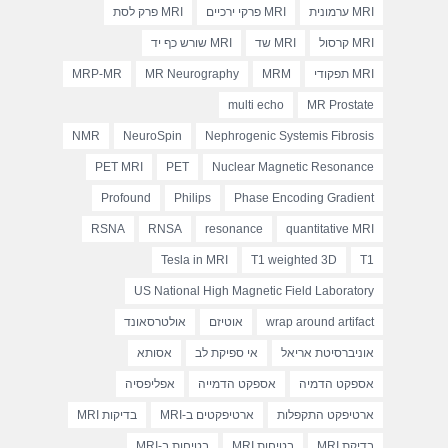
MRI ערמונית
MRI פרקי ירכיים
MRI פרק לסת
MRI קרסול
MRI שד
MRI שורש כף יד
MRI תפקודי
MRM
MR Neurography
MRP-MR
multi echo
MR Prostate
NMR
NeuroSpin
Nephrogenic Systemis Fibrosis
PET MRI
PET
Nuclear Magnetic Resonance
Profound
Philips
Phase Encoding Gradient
RSNA
RNSA
resonance
quantitative MRI
Tesla in MRI
T1 weighted 3D
T1
US National High Magnetic Field Laboratory
wrap around artifact
אוטיזם
אולטרסאונד
אוניברסיטת אריאל
אי ספיקת לב
אסותא
אספקט הדמיה
אספקט הדמייה
אפליפסיה
ארטיפקט התקפלות
ארטיפקטים ב-MRI
בדיקות MRI
בדיקת MRI
בטיחות MRI
בטיחות ב-MRI