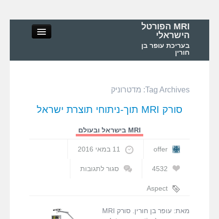
MRI הפורטל
הישראלי
בעריכת עופר בן
חורין
Tag Archives:
מדטרוניק
MRI הפורטל הישראלי
סורק MRI תוך-ניתוחי תוצרת ישראל
אודות
MRI בישראל ובעולם
MRI – מושגי יסוד ופיזיקה
offer
11 במאי 2016
4532
סגור לתגובות
MRI – בדיקות ואפליקציות
על
סורק
Aspect
MRI
Imaging
,
MRI בישראל ובעולם
תוך-ניתוחי
Medtronic
,
MRI
מאת: עופר בן חורין. סורק MRI
תוצרת
הפורטל