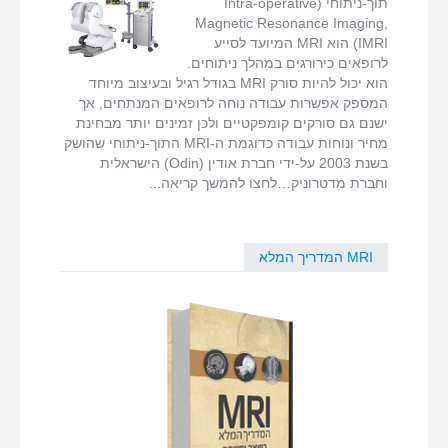
תוך-ניתוחי (Intra-operative
fMRI ודימות המוח
ישראל
הישראלי
,
MRI
Magnetic Resonance Imaging,
סורקים
IMRI) הוא MRI המיועד לסייע
תוך-ניתוחיים
,
לרופאים כירורגים במהלך ניתוחים.
MRI המדריך המלא
אספקט הדמייה
,
הוא יכול להיות סורק MRI בגודל רגיל ובעיצוב מיוחד
מדטרוניק
,
עופר
המספק אפשרות עבודה נוחה לרופאים המנתחים, אך
דרושים
בן חורין
ישנם גם סורקים קומפקטיים ולכן זמינים יותר מבחינת
מחיר ונוחות עבודה כדוגמת ה-MRI התוך-ניתוחי שהושק
בשנת 2003 על-ידי חברת אודין (Odin) הישראלית
צור קשר
וחברת מדטרוניק…לחצו להמשך קריאה
MRI המדריך המלא