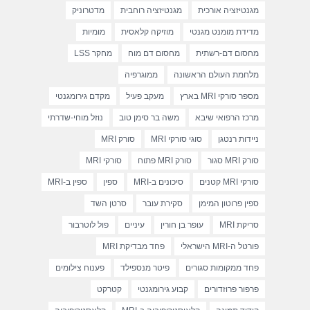
מגנטיזציה אורכית
מגנטיזציה רוחבית
מדטרוניק
מדידת מומנט מגנטי
מוזיקה קלאסית
מומיות
מחסום דם-רשתית
מחסום דם מוח
מחקר LSS
מלחמת העולם הראשונה
ממוגרפיה
מספר סורקי MRI בארץ
מעקב פעיל
מקדם גירומגנטי
מרכז הרפואי שיבא
משה בר סימן טוב
נוזל מוחי-שדרתי
ניידות רנטגן
סוגי סורקי MRI
סורק MRI
סורק MRI סגור
סורק MRI פתוח
סורקי MRI
סורקי MRI קטנים
סיכונים ב-MRI
ספין
ספין ב-MRI
ספין פרוטון המימן
סקירת עובר
סרטן השד
סריקת MRI
עופר בן חורין
עיניים
פול לוטרבור
פורטל ה-MRI הישראלי
פחד מבדיקת MRI
פחד ממקומות סגורים
פיטר מנספילד
פענוח צילומים
פרפור פרוזדורים
קבוע גירומגנטי
קטרקט