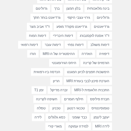
בינה מלאכותית
בלון חמצן
ברך
גדולינום
גדוליניום
גירוי עצבי היקפי
גרדיאנט בוחר חתך
גרדיאנטים
גרדיאנט מקודד מופע
ד"ר אביב מצר
ד"ר אסנת לוקסנבורג
דימות היברידי
דימות המוח
דימות משולב
דימות נפחי
דימות עובר
דימות רפואי
דיפוזיה
האדרה
ההיסטוריה של ה-MRI
הודו
הורמזיס של קרינה
היחס הגירומגנטי
הימשכות חפצים לכיוון המגנט
הנדסה ביו-רפואית
הערכת סיכון לבבי בעזרת MRI
הריון
התכנית הלאומית ל-MRI
זברה מדיקל
זמן T1
חברת פיליפס
חילוף חומרים
חשיפה לקרינה
טומוסינטזיס
טכנאי רנטגן
טכניון
טסלה
יעקב ליצמן
כבד שומני
כסא גלגלים
לידה
לידה MRI
למידה עמוקה
מארי קירי