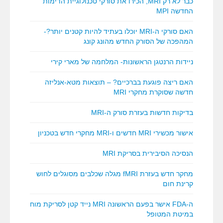
כבר לא רק MRI, הכירו את סורקי טכנולוגיית הדימות
החדשה MPI
האם סורקי ה-MRI יוכלו בעתיד להיות קטנים יותר?-
המהפכה של הסורק החדש מהונג קונג
ניידות הרנטגן הראשונות- המלחמה של מארי קירי
האם ריצה פוגעת בברכיים? – תוצאות מטא-אנליזה
חדשה שסוקרת מחקרי MRI
בדיקות חדשות בעזרת סורק ה-MRI
אישור מכשירי MRI חדשים ו-MRI מחקרי חדש בטכניון
הנסיכה הסיבירית בסריקת MRI
מחקר חדש בעזרת fMRI מגלה שכלבים מסוגלים לחוש
קרינת חום
ה-FDA אישר בפעם הראשונה MRI נייד קטן לסריקת מוח
במיטת המטופל