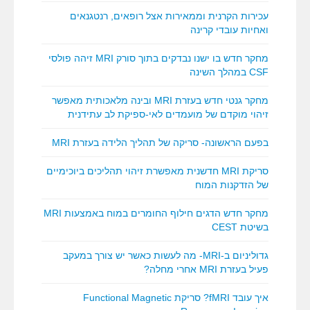
עכירות הקרנית וממאירות אצל רופאים, רנטגנאים
ואחיות עובדי קרינה
מחקר חדש בו ישנו נבדקים בתוך סורק MRI זיהה פולסי
CSF במהלך השינה
מחקר גנטי חדש בעזרת MRI ובינה מלאכותית מאפשר
זיהוי מוקדם של מועמדים לאי-ספיקת לב עתידנית
בפעם הראשונה- סריקה של תהליך הלידה בעזרת MRI
סריקת MRI חדשנית מאפשרת זיהוי תהליכים ביוכימיים
של הזדקנות המוח
מחקר חדש הדגים חילוף החומרים במוח באמצעות MRI
בשיטת CEST
גדוליניום ב-MRI- מה לעשות כאשר יש צורך במעקב
פעיל בעזרת MRI אחרי מחלה?
איך עובד fMRI? סריקת Functional Magnetic