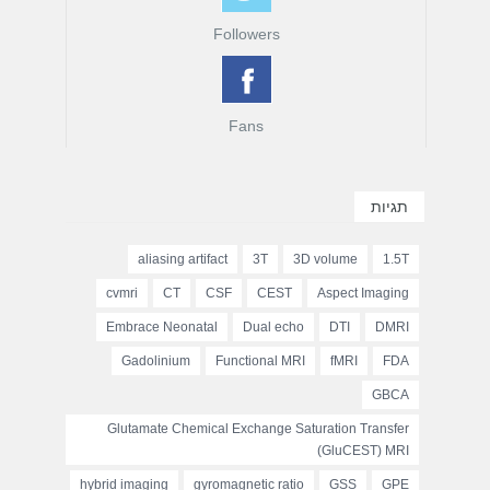
Followers
Fans
תגיות
aliasing artifact
3T
3D volume
1.5T
cvmri
CT
CSF
CEST
Aspect Imaging
Embrace Neonatal
Dual echo
DTI
DMRI
Gadolinium
Functional MRI
fMRI
FDA
GBCA
Glutamate Chemical Exchange Saturation Transfer
(GluCEST) MRI
hybrid imaging
gyromagnetic ratio
GSS
GPE