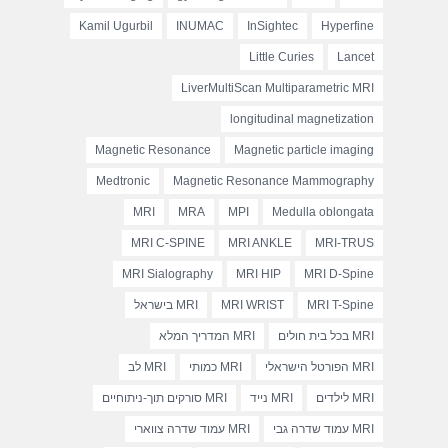
Kamil Ugurbil
INUMAC
InSightec
Hyperfine
Little Curies
Lancet
LiverMultiScan Multiparametric MRI
longitudinal magnetization
Magnetic Resonance
Magnetic particle imaging
Medtronic
Magnetic Resonance Mammography
MRI
MRA
MPI
Medulla oblongata
MRI C-SPINE
MRI ANKLE
MRI-TRUS
MRI Sialography
MRI HIP
MRI D-Spine
MRI T-Spine
MRI WRIST
MRI בישראל
MRI בכל בית חולים
MRI המדריך המלא
MRI הפורטל הישראלי
MRI כמותי
MRI לב
MRI לילדים
MRI נייד
MRI סורקים תוך-ניתוחיים
MRI עמוד שדרה גבי
MRI עמוד שדרה צווארי