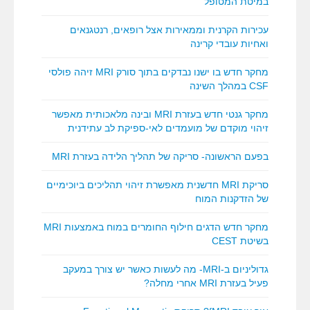
במיטת המטופל
עכירות הקרנית וממאירות אצל רופאים, רנטגנאים
ואחיות עובדי קרינה
מחקר חדש בו ישנו נבדקים בתוך סורק MRI זיהה פולסי
CSF במהלך השינה
מחקר גנטי חדש בעזרת MRI ובינה מלאכותית מאפשר
זיהוי מוקדם של מועמדים לאי-ספיקת לב עתידנית
בפעם הראשונה- סריקה של תהליך הלידה בעזרת MRI
סריקת MRI חדשנית מאפשרת זיהוי תהליכים ביוכימיים
של הזדקנות המוח
מחקר חדש הדגים חילוף החומרים במוח באמצעות MRI
בשיטת CEST
גדוליניום ב-MRI- מה לעשות כאשר יש צורך במעקב
פעיל בעזרת MRI אחרי מחלה?