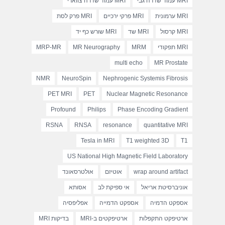
MRI עמוד שדרה גבי
MRI עמוד שדרה צווארי
MRI ערמונית
MRI פרקי ירכיים
MRI פרק לסת
MRI קרסול
MRI שד
MRI שורש כף יד
MRI תפקודי
MRM
MR Neurography
MRP-MR
multi echo
MR Prostate
NMR
NeuroSpin
Nephrogenic Systemis Fibrosis
PET MRI
PET
Nuclear Magnetic Resonance
Profound
Philips
Phase Encoding Gradient
RSNA
RNSA
resonance
quantitative MRI
Tesla in MRI
T1 weighted 3D
T1
US National High Magnetic Field Laboratory
wrap around artifact
אוטיזם
אולטרסאונד
אוניברסיטת אריאל
אי ספיקת לב
אסותא
אספקט הדמיה
אספקט הדמייה
אפליפסיה
ארטיפקט התקפלות
ארטיפקטים ב-MRI
בדיקות MRI