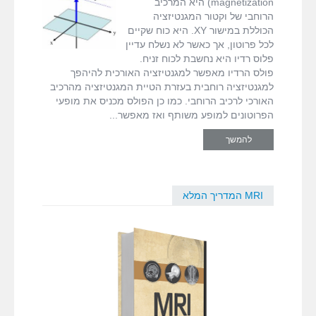
magnetization) היא המרכיב
fMRI ודימות המוח
עופר בן חורין
הרוחבי של וקטור המגנטיזציה
הכוללת במישור XY. היא כוח שקיים
לכל פרוטון, אך כאשר לא נשלח עדיין
MRI המדריך המלא
פלוס רדיו היא נחשבת לכוח זניח.
פולס הרדיו מאפשר למגנטיזציה האורכית להיהפך
דרושים
למגנטיזציה רוחבית בעזרת הטיית המגנטיזציה מהרכיב
האורכי לרכיב הרוחבי. כמו כן הפולס מכניס את מופעי
הפרוטונים למופע משותף ואז מאפשר
צור קשר
להמשך
MRI המדריך המלא