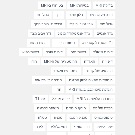
בדיקת MRI
בטיחות MRI
בטיחות ב-MRI
בינה מלאכותית
בלון חמצן
ברך
גדולינום
גדוליניום
גירוי עצבי היקפי
גרדיאנט בוחר חתך
גרדיאנטים
גרדיאנט מקודד מופע
ד"ר אביב מצר
ד"ר אסנת לוקסנבורג
דימות היברידי
דימות המוח
דימות משולב
דימות נפחי
דימות עובר
דימות רפואי
דיפוזיה
האדרה
ההיסטוריה של ה-MRI
הודו
הורמזיס של קרינה
היחס הגירומגנטי
הימשכות חפצים לכיוון המגנט
הנדסה ביו-רפואית
הערכת סיכון לבבי בעזרת MRI
הריון
התכנית הלאומית ל-MRI
זברה מדיקל
זמן T1
חברת פיליפס
חילוף חומרים
חשיפה לקרינה
טומוסינטזיס
טכנאי רנטגן
טכניון
טסלה
יעקב ליצמן
כבד שומני
כסא גלגלים
לידה