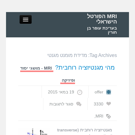
MRI הפורטל
הישראלי
בעריכת עופר בן
חורין
Tag Archives:
מדידת מומנט מגנטי
MRI הפורטל הישראלי
מהי מגנטיזציה רוחבית?
MRI - מושגי יסוד
אודות
ופיזיקה
MRI – מושגי יסוד ופיזיקה
offer
19 במאי 2015
3330
סגור לתגובות
MRI – בדיקות ואפליקציות
על
מהי
,
MRI
מגנטיזציה
מגנטיזציה
MRI בישראל ובעולם
רוחבית?
רוחבית
,
מדידת
מגנטיזציה רוחבית (transverse
מומנט מגנטי
,