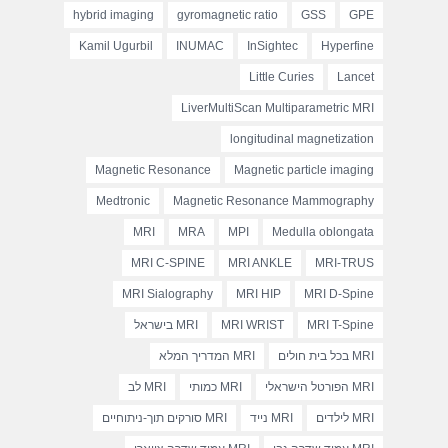
hybrid imaging
gyromagnetic ratio
GSS
GPE
Kamil Ugurbil
INUMAC
InSightec
Hyperfine
Little Curies
Lancet
LiverMultiScan Multiparametric MRI
longitudinal magnetization
Magnetic Resonance
Magnetic particle imaging
Medtronic
Magnetic Resonance Mammography
MRI
MRA
MPI
Medulla oblongata
MRI C-SPINE
MRI ANKLE
MRI-TRUS
MRI Sialography
MRI HIP
MRI D-Spine
MRI T-Spine
MRI WRIST
MRI בישראל
MRI בכל בית חולים
MRI המדריך המלא
MRI הפורטל הישראלי
MRI כמותי
MRI לב
MRI לילדים
MRI נייד
MRI סורקים תוך-ניתוחיים