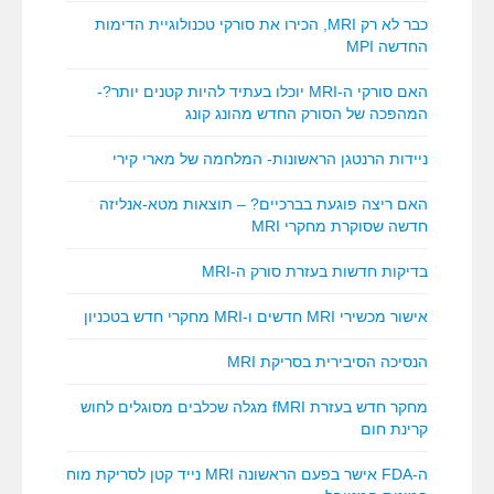
כבר לא רק MRI, הכירו את סורקי טכנולוגיית הדימות
החדשה MPI
האם סורקי ה-MRI יוכלו בעתיד להיות קטנים יותר?-
המהפכה של הסורק החדש מהונג קונג
ניידות הרנטגן הראשונות- המלחמה של מארי קירי
האם ריצה פוגעת בברכיים? – תוצאות מטא-אנליזה
חדשה שסוקרת מחקרי MRI
בדיקות חדשות בעזרת סורק ה-MRI
אישור מכשירי MRI חדשים ו-MRI מחקרי חדש בטכניון
הנסיכה הסיבירית בסריקת MRI
מחקר חדש בעזרת fMRI מגלה שכלבים מסוגלים לחוש
קרינת חום
ה-FDA אישר בפעם הראשונה MRI נייד קטן לסריקת מוח