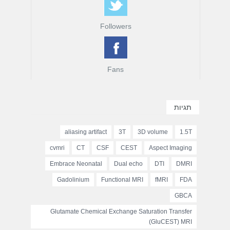
Followers
Fans
תגיות
aliasing artifact
3T
3D volume
1.5T
cvmri
CT
CSF
CEST
Aspect Imaging
Embrace Neonatal
Dual echo
DTI
DMRI
Gadolinium
Functional MRI
fMRI
FDA
GBCA
Glutamate Chemical Exchange Saturation Transfer
(GluCEST) MRI