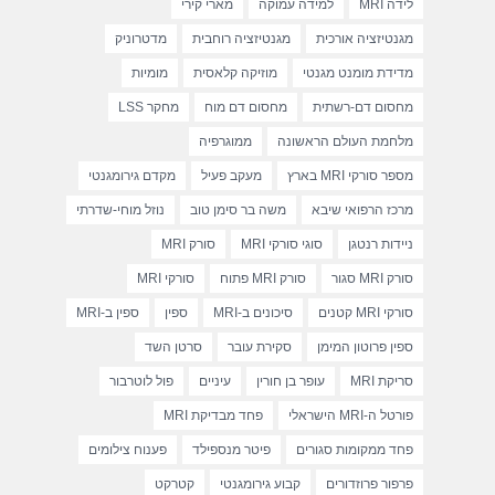
לידה MRI
למידה עמוקה
מארי קירי
מגנטיזציה אורכית
מגנטיזציה רוחבית
מדטרוניק
מדידת מומנט מגנטי
מוזיקה קלאסית
מומיות
מחסום דם-רשתית
מחסום דם מוח
מחקר LSS
מלחמת העולם הראשונה
ממוגרפיה
מספר סורקי MRI בארץ
מעקב פעיל
מקדם גירומגנטי
מרכז הרפואי שיבא
משה בר סימן טוב
נוזל מוחי-שדרתי
ניידות רנטגן
סוגי סורקי MRI
סורק MRI
סורק MRI סגור
סורק MRI פתוח
סורקי MRI
סורקי MRI קטנים
סיכונים ב-MRI
ספין
ספין ב-MRI
ספין פרוטון המימן
סקירת עובר
סרטן השד
סריקת MRI
עופר בן חורין
עיניים
פול לוטרבור
פורטל ה-MRI הישראלי
פחד מבדיקת MRI
פחד ממקומות סגורים
פיטר מנספילד
פענוח צילומים
פרפור פרוזדורים
קבוע גירומגנטי
קטרקט