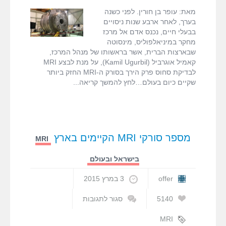
fMRI ודימות המוח
MRI
NeuroSpin
,
US
מאת: עופר בן חורין. לפני כשנה
החזקים
National High
בערך, לאחר ארבע שנות ניסויים
בעולם
Magnetic Field
בבעלי חיים, נכנס אדם אל מרכז
MRI המדריך המלא
ומה
,
Laboratory
מחקר במיניאלפוליס, מינסוטה
צופן
סורקי MRI
,
עופר
שבארצות הברית, אשר בראשותו של מנהל המרכז,
העתיד
דרושים
בן חורין
קאמיל אוגרביל (Kamil Ugurbil), על מנת לבצע MRI
בתחום
לבדיקת סחוס פרק הירך בסורק ה-MRI החזק ביותר
שקיים כיום בעולם…לחץ להמשך קריאה
צור קשר
מספר סורקי MRI הקיימים בארץ
MRI
בישראל ובעולם
offer
3 במרץ 2015
5140
סגור לתגובות
על
מספר
MRI