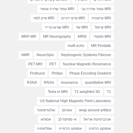
MRI עמוד שדרה גבי
MRI עמוד שדרה צווארי
MRI ערמונית
MRI פרקי ירכיים
MRI פרק לסת
MRI קרסול
MRI שד
MRI שורש כף יד
MRI תפקודי
MRM
MR Neurography
MRP-MR
multi echo
MR Prostate
NMR
NeuroSpin
Nephrogenic Systemis Fibrosis
PET MRI
PET
Nuclear Magnetic Resonance
Profound
Philips
Phase Encoding Gradient
RSNA
RNSA
resonance
quantitative MRI
Tesla in MRI
T1 weighted 3D
T1
US National High Magnetic Field Laboratory
wrap around artifact
אוטיזם
אולטרסאונד
אוניברסיטת אריאל
אי ספיקת לב
אסותא
אספקט הדמיה
אספקט הדמייה
אפליפסיה