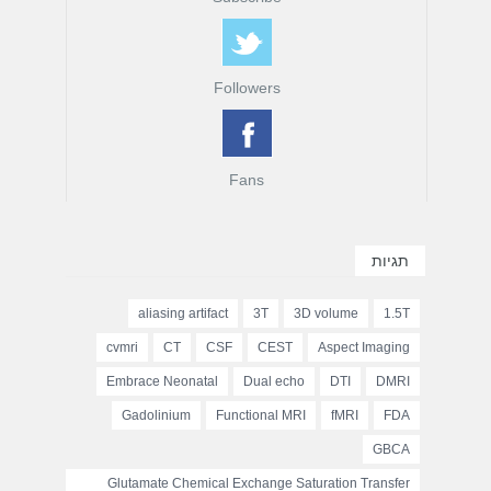
Followers
Fans
תגיות
aliasing artifact
3T
3D volume
1.5T
cvmri
CT
CSF
CEST
Aspect Imaging
Embrace Neonatal
Dual echo
DTI
DMRI
Gadolinium
Functional MRI
fMRI
FDA
GBCA
Glutamate Chemical Exchange Saturation Transfer