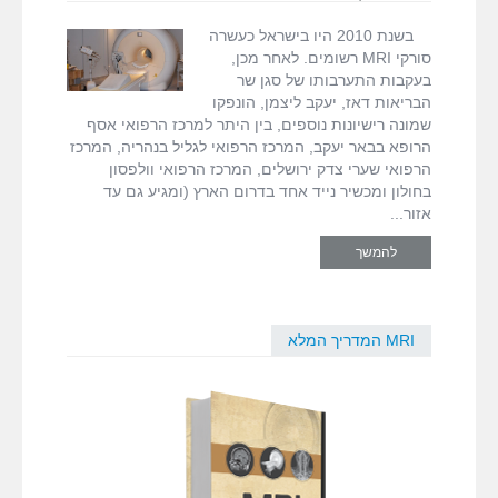
סורקי
בישראל
,
סורקי
MRI
MRI
בשנת 2010 היו בישראל כעשרה
הקיימים
סורקי MRI רשומים. לאחר מכן,
בארץ
בעקבות התערבותו של סגן שר
הבריאות דאז, יעקב ליצמן, הונפקו
שמונה רישיונות נוספים, בין היתר למרכז הרפואי אסף
הרופא בבאר יעקב, המרכז הרפואי לגליל בנהריה, המרכז
הרפואי שערי צדק ירושלים, המרכז הרפואי וולפסון
בחולון ומכשיר נייד אחד בדרום הארץ (ומגיע גם עד
אזור
להמשך
MRI המדריך המלא