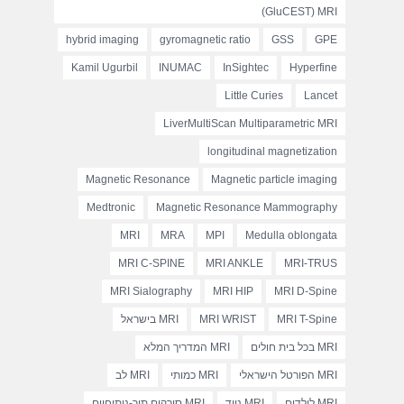
(GluCEST) MRI
hybrid imaging
gyromagnetic ratio
GSS
GPE
Kamil Ugurbil
INUMAC
InSightec
Hyperfine
Little Curies
Lancet
LiverMultiScan Multiparametric MRI
longitudinal magnetization
Magnetic Resonance
Magnetic particle imaging
Medtronic
Magnetic Resonance Mammography
MRI
MRA
MPI
Medulla oblongata
MRI C-SPINE
MRI ANKLE
MRI-TRUS
MRI Sialography
MRI HIP
MRI D-Spine
MRI T-Spine
MRI WRIST
MRI בישראל
MRI בכל בית חולים
MRI המדריך המלא
MRI הפורטל הישראלי
MRI כמותי
MRI לב
MRI לילדים
MRI נייד
MRI סורקים תוך-ניתוחיים