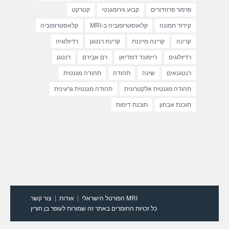
פרפור פרוזדורים
קבוע גירומגנטי
קטרקט
קידוד תמונה
קלאוסטרופוביה ב-MRI
קלאסטרופוביה
קרינה
קרינה מייננת
קרינת רנטגן
רדיולוגיה
רדיולוגים
ריימונד דמדיאן
רם אבירם
רנטגן
רנטגנאים
שינה
תהודה
תהודה מגנטית
תהודה מגנטית אלקטרונית
תהודה מגנטית גרעינית
תוכנת אבחון
תוכנת דימות
MRI הפורטל הישראלי
אודות
צור קשר
כל זכויות החומרים באתר זה שמורות לעופר בן חורין