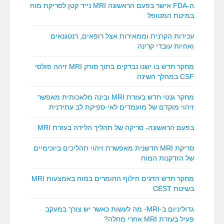
ה-FDA אישר בפעם הראשונה MRI נייד קטן לסריקת מוח
במיטת המטופל
עכירות הקרנית וממאירות אצל רופאים, רנטגנאים
ואחיות עובדי קרינה
מחקר חדש בו ישנו נבדקים בתוך סורק MRI זיהה פולסי
CSF במהלך השינה
מחקר גנטי חדש בעזרת MRI ובינה מלאכותית מאפשר
זיהוי מוקדם של מועמדים לאי-ספיקת לב עתידנית
בפעם הראשונה- סריקה של תהליך הלידה בעזרת MRI
סריקת MRI חדשנית מאפשרת זיהוי תהליכים ביוכימיים
של הזדקנות המוח
מחקר חדש הדגים חילוף החומרים במוח באמצעות MRI
בשיטת CEST
גדוליניום ב-MRI- מה לעשות כאשר יש צורך במעקב
פעיל בעזרת MRI אחרי מחלה?