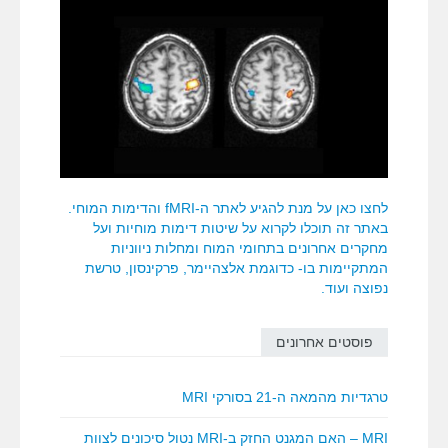
לחצו כאן על מנת להגיע לאתר ה-fMRI והדימות המוחי.
באתר זה תוכלו לקרוא על שיטות דימות מוחיות ועל
מחקרים אחרונים בתחומי המוח ומחלות ניווניות
המתקיימות בו- כדוגמת אלצהיימר, פרקינסון, טרשת
נפוצה ועוד.
פוסטים אחרונים
טרגדיות מהמאה ה-21 בסורקי MRI
MRI – האם המגנט החזק ב-MRI נטול סיכונים לצוות