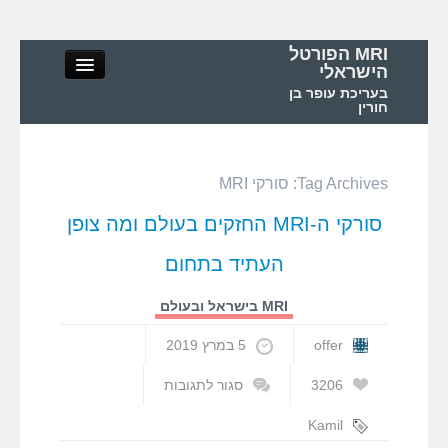
MRI הפורטל
הישראלי
בעריכת עופר בן
חורין
Tag Archives:
סורקי MRI
MRI הפורטל הישראלי
סורקי ה-MRI החזקים בעולם ומה צופן
אודות
העתיד בתחום
MRI – מושגי יסוד ופיזיקה
MRI בישראל ובעולם
offer
5 במרץ 2019
MRI – בדיקות ואפליקציות
3206
סגור לתגובות
על
MRI בישראל ובעולם
סורקי
Kamil
ה-
Ugurbil
,