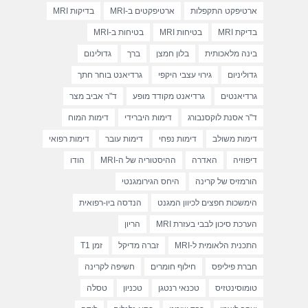
ארטיפקט התקפלות
ארטיפקטים ב-MRI
בדיקות MRI
בדיקת MRI
בטיחות MRI
בטיחות ב-MRI
בינה מלאכותית
בלון חמצן
ברך
גדולינום
גדוליניום
גירוי עצבי היקפי
גרדיאנט בוחר חתך
גרדיאנטים
גרדיאנט מקודד מופע
ד"ר אביב מצר
ד"ר אסנת לוקסנבורג
דימות היברידי
דימות המוח
דימות משולב
דימות נפחי
דימות עובר
דימות רפואי
דיפוזיה
האדרה
ההיסטוריה של ה-MRI
הודו
הורמזיס של קרינה
היחס הגירומגנטי
הימשכות חפצים לכיוון המגנט
הנדסה ביו-רפואית
הערכת סיכון לבבי בעזרת MRI
הריון
התכנית הלאומית ל-MRI
זברה מדיקל
זמן T1
חברת פיליפס
חילוף חומרים
חשיפה לקרינה
טומוסינטזיס
טכנאי רנטגן
טכניון
טסלה