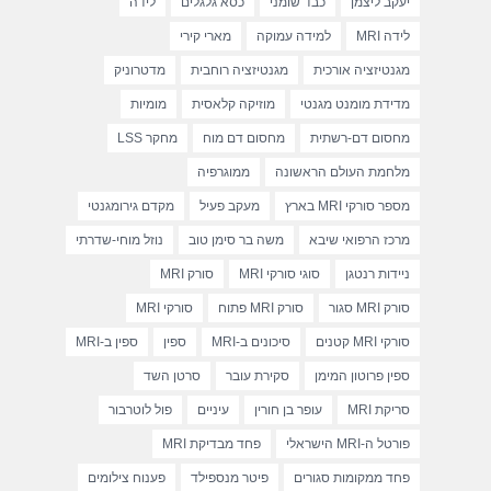
יעקב ליצמן
כבד שומני
כסא גלגלים
לידה
לידה MRI
למידה עמוקה
מארי קירי
מגנטיזציה אורכית
מגנטיזציה רוחבית
מדטרוניק
מדידת מומנט מגנטי
מוזיקה קלאסית
מומיות
מחסום דם-רשתית
מחסום דם מוח
מחקר LSS
מלחמת העולם הראשונה
ממוגרפיה
מספר סורקי MRI בארץ
מעקב פעיל
מקדם גירומגנטי
מרכז הרפואי שיבא
משה בר סימן טוב
נוזל מוחי-שדרתי
ניידות רנטגן
סוגי סורקי MRI
סורק MRI
סורק MRI סגור
סורק MRI פתוח
סורקי MRI
סורקי MRI קטנים
סיכונים ב-MRI
ספין
ספין ב-MRI
ספין פרוטון המימן
סקירת עובר
סרטן השד
סריקת MRI
עופר בן חורין
עיניים
פול לוטרבור
פורטל ה-MRI הישראלי
פחד מבדיקת MRI
פחד ממקומות סגורים
פיטר מנספילד
פענוח צילומים