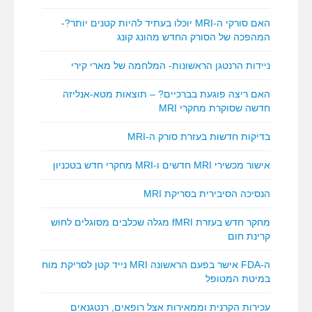
האם סורקי ה-MRI יוכלו בעתיד להיות קטנים יותר?-
המהפכה של הסורק החדש מהונג קונג
ניידות הרנטגן הראשונות- המלחמה של מארי קירי
האם ריצה פוגעת בברכיים? – תוצאות מטא-אנליזה
חדשה שסוקרת מחקרי MRI
בדיקות חדשות בעזרת סורק ה-MRI
אישור מכשירי MRI חדשים ו-MRI מחקרי חדש בטכניון
הנסיכה הסיבירית בסריקת MRI
מחקר חדש בעזרת fMRI מגלה שכלבים מסוגלים לחוש
קרינת חום
ה-FDA אישר בפעם הראשונה MRI נייד קטן לסריקת מוח
במיטת המטופל
עכירות הקרנית וממאירות אצל רופאים, רנטגנאים