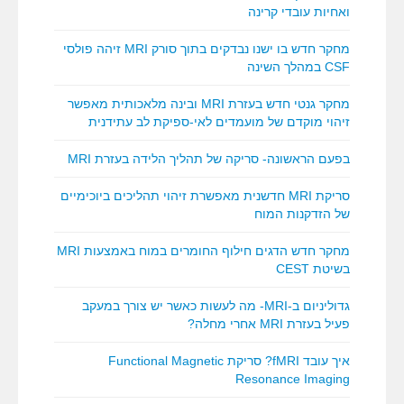
ואחיות עובדי קרינה
מחקר חדש בו ישנו נבדקים בתוך סורק MRI זיהה פולסי
CSF במהלך השינה
מחקר גנטי חדש בעזרת MRI ובינה מלאכותית מאפשר
זיהוי מוקדם של מועמדים לאי-ספיקת לב עתידנית
בפעם הראשונה- סריקה של תהליך הלידה בעזרת MRI
סריקת MRI חדשנית מאפשרת זיהוי תהליכים ביוכימיים
של הזדקנות המוח
מחקר חדש הדגים חילוף החומרים במוח באמצעות MRI
בשיטת CEST
גדוליניום ב-MRI- מה לעשות כאשר יש צורך במעקב
פעיל בעזרת MRI אחרי מחלה?
איך עובד fMRI? סריקת Functional Magnetic
Resonance Imaging