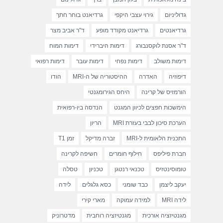
גדוליניום
גירוי עצבי היקפי
גרדיאנט בוחר חתך
גרדיאנטים
גרדיאנט מקודד מופע
ד"ר אביב מצר
ד"ר אסנת לוקסנבורג
דימות היברידי
דימות המוח
דימות משולב
דימות נפחי
דימות עובר
דימות רפואי
דיפוזיה
האדרה
ההיסטוריה של ה-MRI
הודו
הורמזיס של קרינה
היחס הגירומגנטי
הימשכות חפצים לכיוון המגנט
הנדסה ביו-רפואית
הערכת סיכון לבבי בעזרת MRI
הריון
התכנית הלאומית ל-MRI
זברה מדיקל
זמן T1
חברת פיליפס
חילוף חומרים
חשיפה לקרינה
טומוסינטזיס
טכנאי רנטגן
טכניון
טסלה
יעקב ליצמן
כבד שומני
כסא גלגלים
לידה
לידה MRI
למידה עמוקה
מארי קירי
מגנטיזציה אורכית
מגנטיזציה רוחבית
מדטרוניק