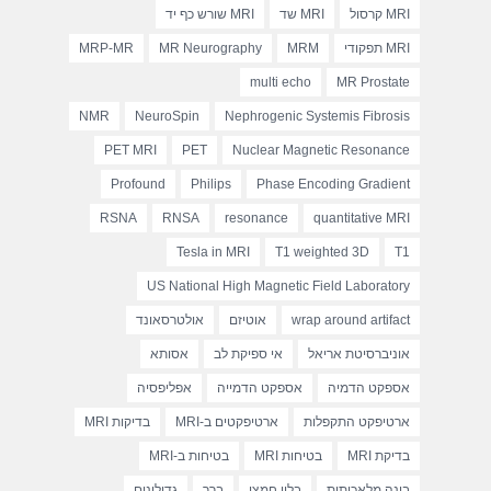
MRI קרסול
MRI שד
MRI שורש כף יד
MRI תפקודי
MRM
MR Neurography
MRP-MR
multi echo
MR Prostate
NMR
NeuroSpin
Nephrogenic Systemis Fibrosis
PET MRI
PET
Nuclear Magnetic Resonance
Profound
Philips
Phase Encoding Gradient
RSNA
RNSA
resonance
quantitative MRI
Tesla in MRI
T1 weighted 3D
T1
US National High Magnetic Field Laboratory
wrap around artifact
אוטיזם
אולטרסאונד
אוניברסיטת אריאל
אי ספיקת לב
אסותא
אספקט הדמיה
אספקט הדמייה
אפליפסיה
ארטיפקט התקפלות
ארטיפקטים ב-MRI
בדיקות MRI
בדיקת MRI
בטיחות MRI
בטיחות ב-MRI
בינה מלאכותית
בלון חמצן
ברך
גדולינום