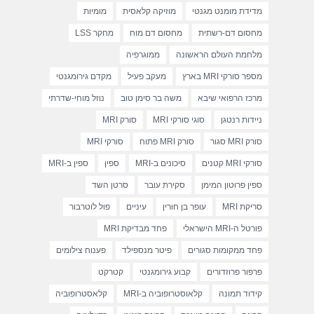
מדידת מומנט מגנטי
מוזיקה קלאסית
מומיות
מחסום דם-רשתית
מחסום דם מוח
מחקר LSS
מלחמת העולם הראשונה
ממוגרפיה
מספר סורקי MRI בארץ
מעקב פעיל
מקדם גירומגנטי
מרכז הרפואי שיבא
משה בר סימן טוב
נוזל מוחי-שדרתי
ניידות רנטגן
סוגי סורקי MRI
סורק MRI
סורק MRI סגור
סורק MRI פתוח
סורקי MRI
סורקי MRI קטנים
סיכונים ב-MRI
ספין
ספין ב-MRI
ספין פרוטון המימן
סקירת עובר
סרטן השד
סריקת MRI
עופר בן חורין
עיניים
פול לוטרבור
פורטל ה-MRI הישראלי
פחד מבדיקת MRI
פחד ממקומות סגורים
פיטר מנספילד
פענוח צילומים
פרפור פרוזדורים
קבוע גירומגנטי
קטרקט
קידוד תמונה
קלאוסטרופוביה ב-MRI
קלאסטרופוביה