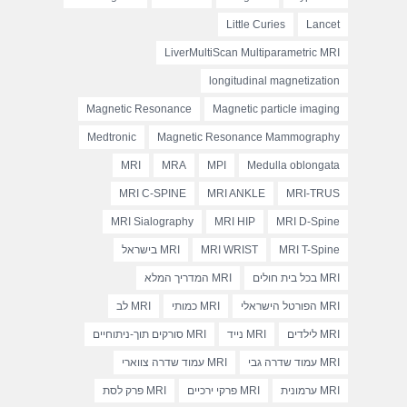
Little Curies
Lancet
LiverMultiScan Multiparametric MRI
longitudinal magnetization
Magnetic Resonance
Magnetic particle imaging
Medtronic
Magnetic Resonance Mammography
MRI
MRA
MPI
Medulla oblongata
MRI C-SPINE
MRI ANKLE
MRI-TRUS
MRI Sialography
MRI HIP
MRI D-Spine
MRI T-Spine
MRI WRIST
MRI בישראל
MRI בכל בית חולים
MRI המדריך המלא
MRI הפורטל הישראלי
MRI כמותי
MRI לב
MRI לילדים
MRI נייד
MRI סורקים תוך-ניתוחיים
MRI עמוד שדרה גבי
MRI עמוד שדרה צווארי
MRI ערמונית
MRI פרקי ירכיים
MRI פרק לסת