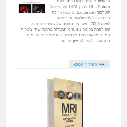
הראשונות התפרסמו בכתב העת
fMRI ודימות המוח
שפורסמו
לוטרבור
,
פיטר
Nature ב-16 למרץ 1973 על-ידי פול
מנספילד
,
לוטרבור (Paul C. Lauterbur), זוכה
ריימונד דמדיאן
פרס הנובל לפיזיולוגיה או רפואה
MRI המדריך המלא
לשנת 2003 . אלו היו תמונות של שפורפרת מבחן –
שפורפרת בקוטר 4.2 מ"מ המכילה בתוכה שתי צינורות
דרושים
נימיות מלאות מים. לוטרבור קרא לטכניקת הדימות
החדשה…לחצו להמשך קריאה
צור קשר
MRI המדריך המלא