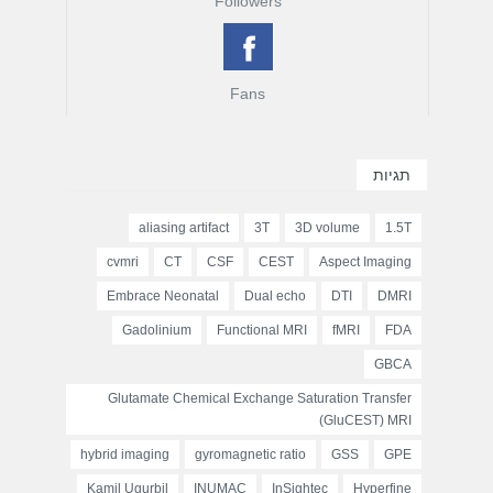
Followers
Fans
תגיות
aliasing artifact
3T
3D volume
1.5T
cvmri
CT
CSF
CEST
Aspect Imaging
Embrace Neonatal
Dual echo
DTI
DMRI
Gadolinium
Functional MRI
fMRI
FDA
GBCA
Glutamate Chemical Exchange Saturation Transfer
(GluCEST) MRI
hybrid imaging
gyromagnetic ratio
GSS
GPE
Kamil Ugurbil
INUMAC
InSightec
Hyperfine