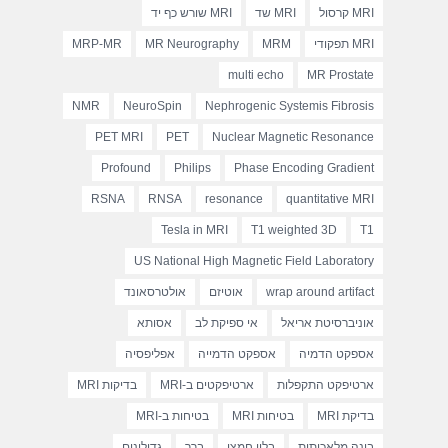
MRI קרסול
MRI שד
MRI שורש כף יד
MRI תפקודי
MRM
MR Neurography
MRP-MR
multi echo
MR Prostate
NMR
NeuroSpin
Nephrogenic Systemis Fibrosis
PET MRI
PET
Nuclear Magnetic Resonance
Profound
Philips
Phase Encoding Gradient
RSNA
RNSA
resonance
quantitative MRI
Tesla in MRI
T1 weighted 3D
T1
US National High Magnetic Field Laboratory
wrap around artifact
אוטיזם
אולטרסאונד
אוניברסיטת אריאל
אי ספיקת לב
אסותא
אספקט הדמיה
אספקט הדמייה
אפליפסיה
ארטיפקט התקפלות
ארטיפקטים ב-MRI
בדיקות MRI
בדיקת MRI
בטיחות MRI
בטיחות ב-MRI
בינה מלאכותית
בלון חמצן
ברך
גדולינום