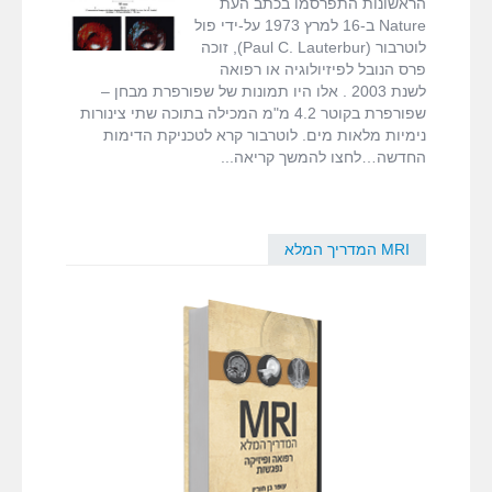
הראשונות התפרסמו בכתב העת
fMRI ודימות המוח
שפורסמו
לוטרבור
,
פיטר
Nature ב-16 למרץ 1973 על-ידי פול
מנספילד
,
לוטרבור (Paul C. Lauterbur), זוכה
ריימונד דמדיאן
פרס הנובל לפיזיולוגיה או רפואה
MRI המדריך המלא
לשנת 2003 . אלו היו תמונות של שפורפרת מבחן –
שפורפרת בקוטר 4.2 מ"מ המכילה בתוכה שתי צינורות
דרושים
נימיות מלאות מים. לוטרבור קרא לטכניקת הדימות
החדשה…לחצו להמשך קריאה
צור קשר
MRI המדריך המלא