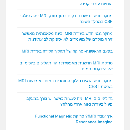
ואחיות עובדי קרינה
מחקר חדש בו ישנו נבדקים בתוך סורק MRI זיהה פולסי
CSF במהלך השינה
מחקר גנטי חדש בעזרת MRI ובינה מלאכותית מאפשר
זיהוי מוקדם של מועמדים לאי-ספיקת לב עתידנית
בפעם הראשונה- סריקה של תהליך הלידה בעזרת MRI
סריקת MRI חדשנית מאפשרת זיהוי תהליכים ביוכימיים
של הזדקנות המוח
מחקר חדש הדגים חילוף החומרים במוח באמצעות MRI
בשיטת CEST
גדוליניום ב-MRI- מה לעשות כאשר יש צורך במעקב
פעיל בעזרת MRI אחרי מחלה?
איך עובד fMRI? סריקת Functional Magnetic
Resonance Imaging