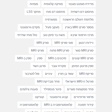
מדידת מומנט מגנטי
מוזיקה קלאסית
מומיות
מחסום דם-רשתית
מחסום דם מוח
מחקר LSS
מלחמת העולם הראשונה
ממוגרפיה
מספר סורקי MRI בארץ
מעקב פעיל
מקדם גירומגנטי
מרכז הרפואי שיבא
משה בר סימן טוב
נוזל מוחי-שדרתי
ניידות רנטגן
סוגי סורקי MRI
סורק MRI
סורק MRI סגור
סורק MRI פתוח
סורקי MRI
סורקי MRI קטנים
סיכונים ב-MRI
ספין
ספין ב-MRI
ספין פרוטון המימן
סקירת עובר
סרטן השד
סריקת MRI
עופר בן חורין
עיניים
פול לוטרבור
פורטל ה-MRI הישראלי
פחד מבדיקת MRI
פחד ממקומות סגורים
פיטר מנספילד
פענוח צילומים
פרפור פרוזדורים
קבוע גירומגנטי
קטרקט
קידוד תמונה
קלאוסטרופוביה ב-MRI
קלאסטרופוביה