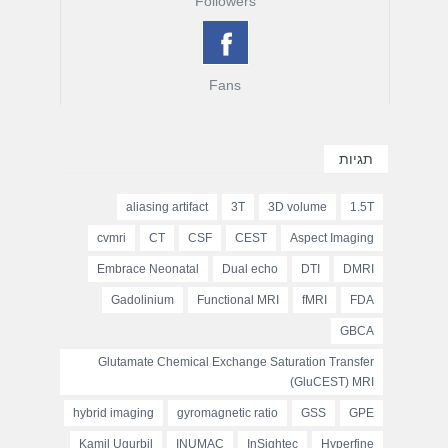
Followers
Fans
תגיות
aliasing artifact
3T
3D volume
1.5T
cvmri
CT
CSF
CEST
Aspect Imaging
Embrace Neonatal
Dual echo
DTI
DMRI
Gadolinium
Functional MRI
fMRI
FDA
GBCA
Glutamate Chemical Exchange Saturation Transfer
(GluCEST) MRI
hybrid imaging
gyromagnetic ratio
GSS
GPE
Kamil Ugurbil
INUMAC
InSightec
Hyperfine