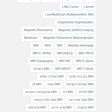
Little Curies
Lancet
LiverMultiScan Multiparametric MRI
longitudinal magnetization
Magnetic Resonance
Magnetic particle imaging
Medtronic
Magnetic Resonance Mammography
MRI
MRA
MPI
Medulla oblongata
MRI C-SPINE
MRI ANKLE
MRI-TRUS
MRI Sialography
MRI HIP
MRI D-Spine
MRI T-Spine
MRI WRIST
MRI בישראל
MRI בכל בית חולים
MRI המדריך המלא
MRI הפורטל הישראלי
MRI כמותי
MRI לב
MRI לילדים
MRI נייד
MRI סורקים תוך-ניתוחיים
MRI עמוד שדרה גבי
MRI עמוד שדרה צווארי
MRI ערמונית
MRI פרקי ירכיים
MRI פרק לסת