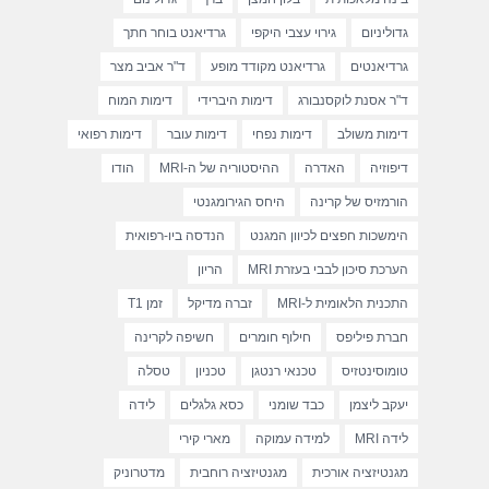
גדוליניום
גירוי עצבי היקפי
גרדיאנט בוחר חתך
גרדיאנטים
גרדיאנט מקודד מופע
ד"ר אביב מצר
ד"ר אסנת לוקסנבורג
דימות היברידי
דימות המוח
דימות משולב
דימות נפחי
דימות עובר
דימות רפואי
דיפוזיה
האדרה
ההיסטוריה של ה-MRI
הודו
הורמזיס של קרינה
היחס הגירומגנטי
הימשכות חפצים לכיוון המגנט
הנדסה ביו-רפואית
הערכת סיכון לבבי בעזרת MRI
הריון
התכנית הלאומית ל-MRI
זברה מדיקל
זמן T1
חברת פיליפס
חילוף חומרים
חשיפה לקרינה
טומוסינטזיס
טכנאי רנטגן
טכניון
טסלה
יעקב ליצמן
כבד שומני
כסא גלגלים
לידה
לידה MRI
למידה עמוקה
מארי קירי
מגנטיזציה אורכית
מגנטיזציה רוחבית
מדטרוניק