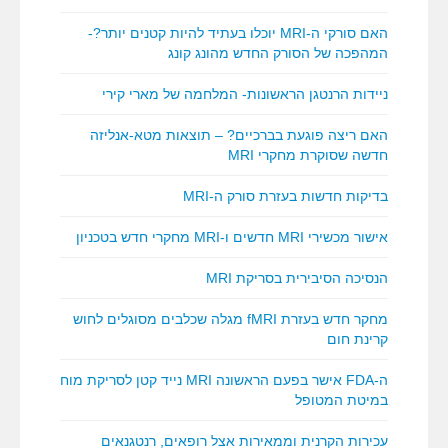
האם סורקי ה-MRI יוכלו בעתיד להיות קטנים יותר?-
המהפכה של הסורק החדש מהונג קונג
ניידות הרנטגן הראשונות- המלחמה של מארי קירי
האם ריצה פוגעת בברכיים? – תוצאות מטא-אנליזה
חדשה שסוקרת מחקרי MRI
בדיקות חדשות בעזרת סורק ה-MRI
אישור מכשירי MRI חדשים ו-MRI מחקרי חדש בטכניון
הנסיכה הסיבירית בסריקת MRI
מחקר חדש בעזרת fMRI מגלה שכלבים מסוגלים לחוש
קרינת חום
ה-FDA אישר בפעם הראשונה MRI נייד קטן לסריקת מוח
במיטת המטופל
עכירות הקרנית וממאירות אצל רופאים, רנטגנאים