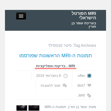
MRI הפורטל
הישראלי
בעריכת עופר בן
חורין
Tag Archives:
פיטר מנספילד
MRI הפורטל הישראלי
תמונות ה-MRI הראשונות שפורסמו
אודות
MRI - בדיקות ואפליקציות
MRI – מושגי יסוד ופיזיקה
offer
8 בפברואר 2019
3647
סגור לתגובות
MRI – בדיקות ואפליקציות
על
תמונות
,
MRI
ה-
ההיסטוריה של
MRI בישראל ובעולם
MRI
ה-MRI
,
עופר בן
מאת: עופר בן חורין. תמונות ה-MRI
הראשונות
חורין
,
פול