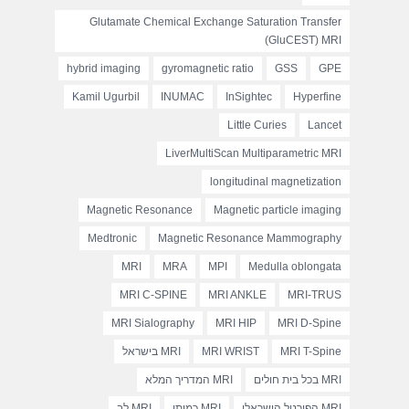
Glutamate Chemical Exchange Saturation Transfer
(GluCEST) MRI
hybrid imaging
gyromagnetic ratio
GSS
GPE
Kamil Ugurbil
INUMAC
InSightec
Hyperfine
Little Curies
Lancet
LiverMultiScan Multiparametric MRI
longitudinal magnetization
Magnetic Resonance
Magnetic particle imaging
Medtronic
Magnetic Resonance Mammography
MRI
MRA
MPI
Medulla oblongata
MRI C-SPINE
MRI ANKLE
MRI-TRUS
MRI Sialography
MRI HIP
MRI D-Spine
MRI T-Spine
MRI WRIST
MRI בישראל
MRI בכל בית חולים
MRI המדריך המלא
MRI הפורטל הישראלי
MRI כמותי
MRI לב