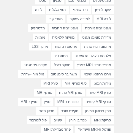
טומוסינטזיס
טכנאי רנטגן
טכניון
טסלה
יעקב ליצמן
כבד שומני
כסא גלגלים
לידה
לידה MRI
למידה עמוקה
מארי קירי
מגנטיזציה אורכית
מגנטיזציה רוחבית
מדטרוניק
מדידת מומנט מגנטי
מוזיקה קלאסית
מומיות
מחסום דם-רשתית
מחסום דם מוח
מחקר LSS
מלחמת העולם הראשונה
ממוגרפיה
מספר סורקי MRI בארץ
מעקב פעיל
מקדם גירומגנטי
מרכז הרפואי שיבא
משה בר סימן טוב
נוזל מוחי-שדרתי
ניידות רנטגן
סוגי סורקי MRI
סורק MRI
סורק MRI סגור
סורק MRI פתוח
סורקי MRI
סורקי MRI קטנים
סיכונים ב-MRI
ספין
ספין ב-MRI
ספין פרוטון המימן
סקירת עובר
סרטן השד
סריקת MRI
עופר בן חורין
עיניים
פול לוטרבור
פורטל ה-MRI הישראלי
פחד מבדיקת MRI