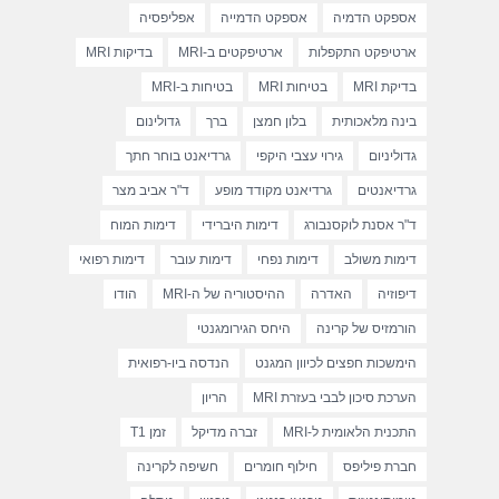
אספקט הדמיה
אספקט הדמייה
אפליפסיה
ארטיפקט התקפלות
ארטיפקטים ב-MRI
בדיקות MRI
בדיקת MRI
בטיחות MRI
בטיחות ב-MRI
בינה מלאכותית
בלון חמצן
ברך
גדולינום
גדוליניום
גירוי עצבי היקפי
גרדיאנט בוחר חתך
גרדיאנטים
גרדיאנט מקודד מופע
ד"ר אביב מצר
ד"ר אסנת לוקסנבורג
דימות היברידי
דימות המוח
דימות משולב
דימות נפחי
דימות עובר
דימות רפואי
דיפוזיה
האדרה
ההיסטוריה של ה-MRI
הודו
הורמזיס של קרינה
היחס הגירומגנטי
הימשכות חפצים לכיוון המגנט
הנדסה ביו-רפואית
הערכת סיכון לבבי בעזרת MRI
הריון
התכנית הלאומית ל-MRI
זברה מדיקל
זמן T1
חברת פיליפס
חילוף חומרים
חשיפה לקרינה