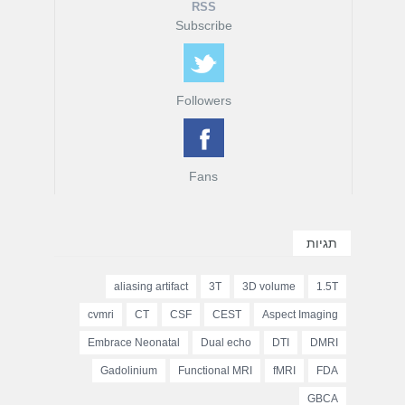
RSS
Subscribe
Followers
Fans
תגיות
aliasing artifact
3T
3D volume
1.5T
cvmri
CT
CSF
CEST
Aspect Imaging
Embrace Neonatal
Dual echo
DTI
DMRI
Gadolinium
Functional MRI
fMRI
FDA
GBCA