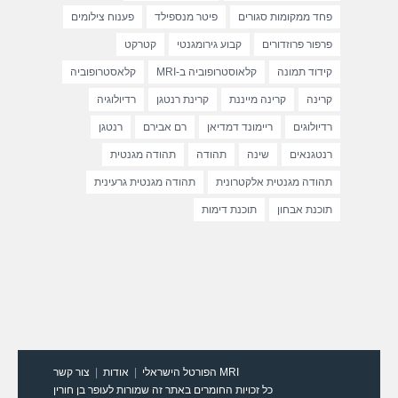
פחד ממקומות סגורים
פיטר מנספילד
פענוח צילומים
פרפור פרוזדורים
קבוע גירומגנטי
קטרקט
קידוד תמונה
קלאוסטרופוביה ב-MRI
קלאסטרופוביה
קרינה
קרינה מייננת
קרינת רנטגן
רדיולוגיה
רדיולוגים
ריימונד דמדיאן
רם אבירם
רנטגן
רנטגנאים
שינה
תהודה
תהודה מגנטית
תהודה מגנטית אלקטרונית
תהודה מגנטית גרעינית
תוכנת אבחון
תוכנת דימות
MRI הפורטל הישראלי
אודות
צור קשר
כל זכויות החומרים באתר זה שמורות לעופר בן חורין