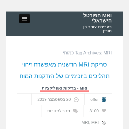
MRI הפורטל
הישראלי
בעריכת עופר בן
חורין
MRI כמותי
Tag Archives:
MRI הפורטל הישראלי
סריקת MRI חדשנית מאפשרת זיהוי
אודות
תהליכים ביוכימיים של הזדקנות המוח
MRI – מושגי יסוד ופיזיקה
MRI - בדיקות ואפליקציות
offer
20 בספטמבר 2019
MRI – בדיקות ואפליקציות
3100
סגור לתגובות
על
MRI בישראל ובעולם
סריקת
MRI
,
MRI
MRI
כמותי
,