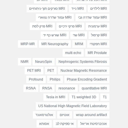
MRI לילדים
MRI נייד
MRI סורקים תוך-ניתוחיים
MRI עמוד שדרה גבי
MRI עמוד שדרה צווארי
MRI ערמונית
MRI פרקי ירכיים
MRI פרק לסת
MRI קרסול
MRI שד
MRI שורש כף יד
MRI תפקודי
MRM
MR Neurography
MRP-MR
multi echo
MR Prostate
NMR
NeuroSpin
Nephrogenic Systemis Fibrosis
PET MRI
PET
Nuclear Magnetic Resonance
Profound
Philips
Phase Encoding Gradient
RSNA
RNSA
resonance
quantitative MRI
Tesla in MRI
T1 weighted 3D
T1
US National High Magnetic Field Laboratory
wrap around artifact
אוטיזם
אולטרסאונד
אוניברסיטת אריאל
אי ספיקת לב
אסותא