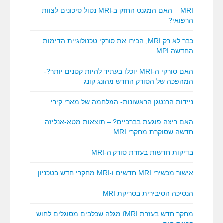
MRI – האם המגנט החזק ב-MRI נטול סיכונים לצוות
הרפואי?
כבר לא רק MRI, הכירו את סורקי טכנולוגיית הדימות
החדשה MPI
האם סורקי ה-MRI יוכלו בעתיד להיות קטנים יותר?-
המהפכה של הסורק החדש מהונג קונג
ניידות הרנטגן הראשונות- המלחמה של מארי קירי
האם ריצה פוגעת בברכיים? – תוצאות מטא-אנליזה
חדשה שסוקרת מחקרי MRI
בדיקות חדשות בעזרת סורק ה-MRI
אישור מכשירי MRI חדשים ו-MRI מחקרי חדש בטכניון
הנסיכה הסיבירית בסריקת MRI
מחקר חדש בעזרת fMRI מגלה שכלבים מסוגלים לחוש