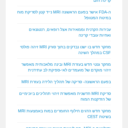
קרינת חום
ה-FDA אישר בפעם הראשונה MRI נייד קטן לסריקת מוח
במיטת המטופל
עכירות הקרנית וממאירות אצל רופאים, רנטגנאים
ואחיות עובדי קרינה
מחקר חדש בו ישנו נבדקים בתוך סורק MRI זיהה פולסי
CSF במהלך השינה
מחקר גנטי חדש בעזרת MRI ובינה מלאכותית מאפשר
זיהוי מוקדם של מועמדים לאי-ספיקת לב עתידנית
בפעם הראשונה- סריקה של תהליך הלידה בעזרת MRI
סריקת MRI חדשנית מאפשרת זיהוי תהליכים ביוכימיים
של הזדקנות המוח
מחקר חדש הדגים חילוף החומרים במוח באמצעות MRI
בשיטת CEST