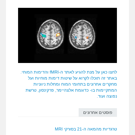
לחצו כאן על מנת להגיע לאתר ה-fMRI והדימות המוחי.
באתר זה תוכלו לקרוא על שיטות דימות מוחיות ועל
מחקרים אחרונים בתחומי המוח ומחלות ניווניות
המתקיימות בו- כדוגמת אלצהיימר, פרקינסון, טרשת
נפוצה ועוד.
פוסטים אחרונים
טרגדיות מהמאה ה-21 בסורקי MRI