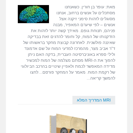
fMRI ודימות המוח
חדשנית
quantitative
מאת: עופר בן חורין. כשאנחנו
מאפשרת
MRI
,
ד"ר אביב
מסתכלים על אנשים ברחוב, אנחנו
זיהוי
מצר
מסוגלים לזהות סימני זיקנה אצל
MRI המדריך המלא
תהליכים
אנשים – לפי שיערם המאפיר, מבנה
ביוכימיים
פניהם, תנוחת גופם. מאידך קשה יותר לזהות את
של
דרושים
הזדקנותו של המוח, קל וחומר להדגים זאת בבדיקה
הזדקנות
שאיננה פולשנית. לאחרונה קבוצת מחקר בראשותו של
המוח
ד"ר אביב מצר, מהמרכז למדעי המוח על שם אדמונד
צור קשר
ולילי ספרא באוניברסיטה העברית, בדקה האם ניתן
להפוך את ה-MRI מסתם מצלמה של המוח למכשיר
מדידה המאפשר לכמת ולאפיין שינויים בהרכב הביולוגי
של רקמת המוח. מאמר על המחקר פורסם…לחצו
להמשך קריאה
MRI המדריך המלא