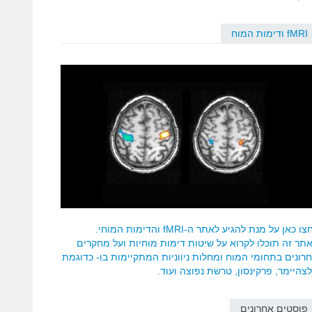
fMRI ודימות המוח
ו כאן על מנת להגיע לאתר ה-fMRI והדימות המוחי.
תר זה תוכלו לקרוא על שיטות דימות מוחיות ועל מחקרים
רונים בתחומי המוח ומחלות ניווניות המתקיימות בו- כדוגמת
צהיימר, פרקינסון, טרשת נפוצה ועוד.
פוסטים אחרונים