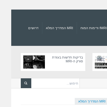
fMRI ודימות המוח
MRI המדריך המלא
דרושים
בדיקות חדשות בעזרת
סורק ה-MRI
רקי MRI
לאחרונה דווח על גבר בן 61 ש...
MRI – האם המגנט החזק ב-MRI נט
MRI המדריך המלא