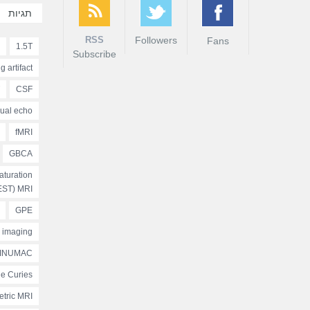
תגיות
RSS
Followers
Fans
1.5T
Subscribe
g artifact
CSF
ual echo
fMRI
GBCA
turation
EST) MRI
GPE
d imaging
INUMAC
tle Curies
etric MRI