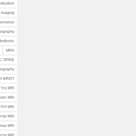
etization
e imaging
esonance
mography
edtronic
MRA
C-SPINE
lography
I WRIST
MRI בכל בית חולים
MRI הפורטל הישראלי
MRI לילדים
MRI סורקים תוך-ניתוחיים
MRI עמוד שדרה גבי
MRI ערמונית