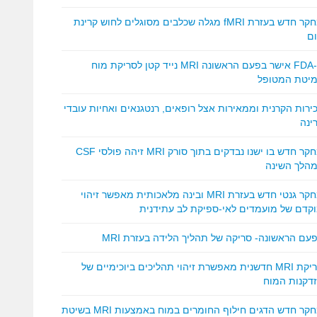
מחקר חדש בעזרת fMRI מגלה שכלבים מסוגלים לחוש קרינת
ם
ה-FDA אישר בפעם הראשונה MRI נייד קטן לסריקת מוח
יטת המטופל
ירות הקרנית וממאירות אצל רופאים, רנטגנאים ואחיות עובדי
ינה
מחקר חדש בו ישנו נבדקים בתוך סורק MRI זיהה פולסי CSF
הלך השינה
מחקר גנטי חדש בעזרת MRI ובינה מלאכותית מאפשר זיהוי
קדם של מועמדים לאי-ספיקת לב עתידנית
עם הראשונה- סריקה של תהליך הלידה בעזרת MRI
סריקת MRI חדשנית מאפשרת זיהוי תהליכים ביוכימיים של
דקנות המוח
מחקר חדש הדגים חילוף החומרים במוח באמצעות MRI בשיטת