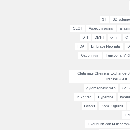
3T
3D volume
CEST
Aspect Imaging
aliasin
DTI
DMRI
cvmri
CT
FDA
Embrace Neonatal
D
Gadolinium
Functional MRI
Glutamate Chemical Exchange Sa
Transfer (GluC
gyromagnetic ratio
GSS
InSightec
Hyperfine
hybri
Lancet
Kamil Ugurbil
Lit
LiverMultiScan Multiparam