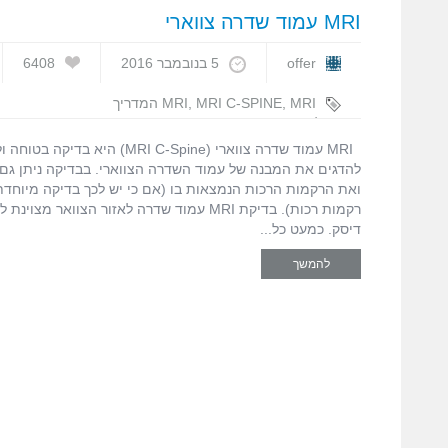
MRI עמוד שדרה צווארי
offer
5 בנובמבר 2016
6408
,
MRI C-SPINE
,
MRI
MRI המדריך
המלא
,
MRI עמוד שדרה צווארי
,
עופר בן
חורין
MRI עמוד שדרה צווארי (MRI C-Spine) 
להדגים את המבנה של עמוד השדרה הצווארי. בבדיקה ניתן גם 
רקמות רכות). בדיקת MRI עמוד שדרה לאזור הצוואר
דיסק. כמעט כל
להמשך