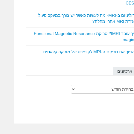
CES
גדוליניום ב-MRI- מה לעשות כאשר יש צורך במעקב פעיל
 MRI אחרי מחלה?
איך עובד fMRI? סריקת Functional Magnetic Resonance
Imagi
ך את סריקת ה-MRI לקונצרט של מוזיקה קלאסית
ארכיונים
כיונים