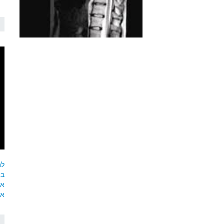
לחצ
בא
אח
אל