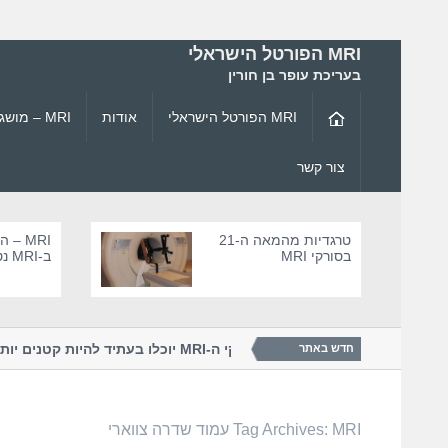
MRI הפורטל הישראלי
בעריכת עופר בן חורין
MRI הפורטל הישראלי
אודות
MRI – מושגי יסוד ופיזיקה
צור קשר
טרגדיות מהמאה ה-21
MRI –
בסורקי MRI
ב-MRI נטול סיכ
וגיית ה-...
האם סורקי ה-MRI יוכלו בעתיד להיות קט
חדש באתר
MRI עמוד שדרה צווארי
Tag Archives: