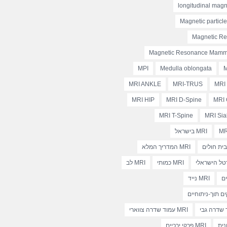
longitudinal magn
Magnetic particl
Magnetic R
Magnetic Resonance Mam
MPI
Medulla oblongata
M
MRI ANKLE
MRI-TRUS
MRI
MRI HIP
MRI D-Spine
MRI 
MRI T-Spine
MRI Sia
MR
MRI בישראל
MRI המדריך המלא
MRI כמותי
MRI לב
MRI נייד
MRI עמוד שדרה צווארי
MRI פרקי ירכיים