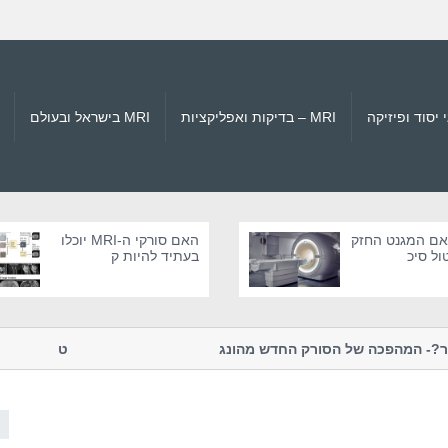
MRI – בדיקות ואפליקציות
MRI בישראל ובעולם
 האם המגנט החזק
האם סורקי ה-MRI יוכלו
בעתיד להיות ק
נים יותר?- המהפכה של הסורק החדש מהונג
טרגדיות מהמאה ה-21 בסו
קונג
עולם הרפואה ו...