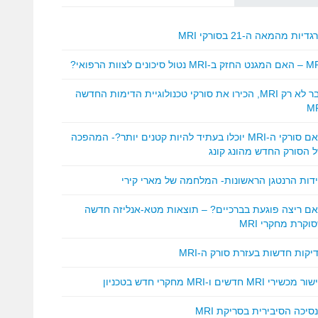
דיות מהמאה ה-21 בסורקי MRI
ק ב-MRI נטול סיכונים לצוות הרפואי?
כבר לא רק MRI, הכירו את סורקי טכנולוגיית הדימות החדשה
M
האם סורקי ה-MRI יוכלו בעתיד להיות קטנים יותר?- המהפכה
 הסורק החדש מהונג קונג
ידות הרנטגן הראשונות- המלחמה של מארי קירי
ם ריצה פוגעת בברכיים? – תוצאות מטא-אנליזה חדשה
וקרת מחקרי MRI
יקות חדשות בעזרת סורק ה-MRI
 מכשירי MRI חדשים ו-MRI מחקרי חדש בטכניון
סיכה הסיבירית בסריקת MRI