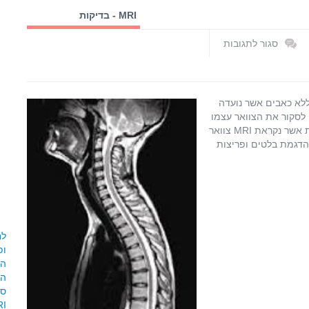
MRI - בדיקות
ואפליקציות
סגור לתגובות
על
MRI
עמוד
שדרה
היא בדיקה בטוחה וללא כאבים אשר נועדה
צווארי
לסקור את הצוואר עצמו
ואת הרקמות הרכות הנמצאות בו (אם כי יש לכך בדיקה מיוחדת אשר נקראת MRI צוואר
 מצוינת להדגמת בלטים ופריצות
המ
MRI, מצב ה