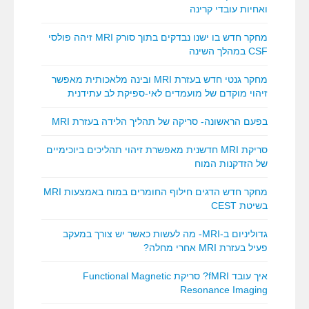
ואחיות עובדי קרינה
מחקר חדש בו ישנו נבדקים בתוך סורק MRI זיהה פולסי
CSF במהלך השינה
מחקר גנטי חדש בעזרת MRI ובינה מלאכותית מאפשר
זיהוי מוקדם של מועמדים לאי-ספיקת לב עתידנית
בפעם הראשונה- סריקה של תהליך הלידה בעזרת MRI
סריקת MRI חדשנית מאפשרת זיהוי תהליכים ביוכימיים
של הזדקנות המוח
מחקר חדש הדגים חילוף החומרים במוח באמצעות MRI
בשיטת CEST
גדוליניום ב-MRI- מה לעשות כאשר יש צורך במעקב
פעיל בעזרת MRI אחרי מחלה?
איך עובד fMRI? סריקת Functional Magnetic
Resonance Imaging