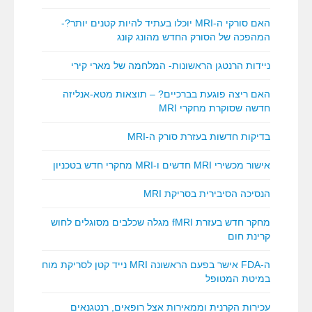
האם סורקי ה-MRI יוכלו בעתיד להיות קטנים יותר?-
המהפכה של הסורק החדש מהונג קונג
ניידות הרנטגן הראשונות- המלחמה של מארי קירי
האם ריצה פוגעת בברכיים? – תוצאות מטא-אנליזה
חדשה שסוקרת מחקרי MRI
בדיקות חדשות בעזרת סורק ה-MRI
אישור מכשירי MRI חדשים ו-MRI מחקרי חדש בטכניון
הנסיכה הסיבירית בסריקת MRI
מחקר חדש בעזרת fMRI מגלה שכלבים מסוגלים לחוש
קרינת חום
ה-FDA אישר בפעם הראשונה MRI נייד קטן לסריקת מוח
במיטת המטופל
עכירות הקרנית וממאירות אצל רופאים, רנטגנאים