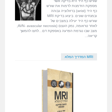
שורש כף היד היא בדיקה אשר
fMRI ודימות המוח
MRI
מספקת הזדמנות לדמות את שורש
wrist
כף היד (wrist) ברזולוציה גבוהה
ובמנחים שונים. ביצוע בדיקת MRI
MRI המדריך המלא
שורש כף היד יעילה במצבים של
לאחר טראומה, נמק העצם (AVN- avascular necrosis;
דרושים
מצב שבו נגרמת הפרעה באספקת דם…לחצו להמשך
קריאה
צור קשר
MRI המדריך המלא