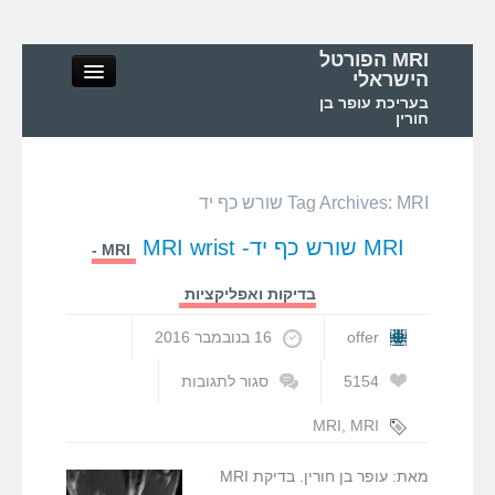
MRI הפורטל
הישראלי
בעריכת עופר בן
חורין
MRI שורש כף יד
Tag Archives:
MRI הפורטל הישראלי
MRI שורש כף יד- MRI wrist
MRI -
אודות
בדיקות ואפליקציות
MRI – מושגי יסוד ופיזיקה
offer
16 בנובמבר 2016
5154
סגור לתגובות
MRI – בדיקות ואפליקציות
על
MRI
MRI
,
MRI
שורש
WRIST
,
MRI
MRI בישראל ובעולם
כף
שורש כף יד
,
מאת: עופר בן חורין. בדיקת MRI
יד-
בדיקות MRI