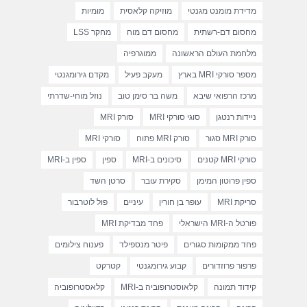
מדידת מומנט מגנטי
מוזיקה קלאסית
מומיות
מחסום דם-רשתית
מחסום דם מוח
מחקר LSS
מלחמת העולם הראשונה
ממוגרפיה
מספר סורקי MRI בארץ
מעקב פעיל
מקדם גירומגנטי
מרכז הרפואי שיבא
משה בר סימן טוב
נוזל מוחי-שדרתי
ניידות רנטגן
סוגי סורקי MRI
סורק MRI
סורק MRI סגור
סורק MRI פתוח
סורקי MRI
סורקי MRI קטנים
סיכונים ב-MRI
ספין
ספין ב-MRI
ספין פרוטון המימן
סקירת עובר
סרטן השד
סריקת MRI
עופר בן חורין
עיניים
פול לוטרבור
פורטל ה-MRI הישראלי
פחד מבדיקת MRI
פחד ממקומות סגורים
פיטר מנספילד
פענוח צילומים
פרפור פרוזדורים
קבוע גירומגנטי
קטרקט
קידוד תמונה
קלאוסטרופוביה ב-MRI
קלאסטרופוביה