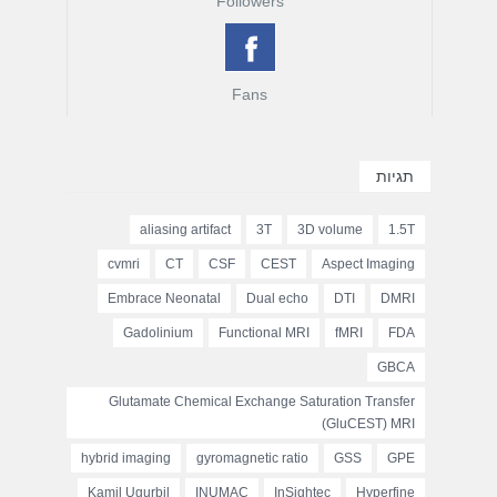
Followers
Fans
תגיות
aliasing artifact
3T
3D volume
1.5T
cvmri
CT
CSF
CEST
Aspect Imaging
Embrace Neonatal
Dual echo
DTI
DMRI
Gadolinium
Functional MRI
fMRI
FDA
GBCA
Glutamate Chemical Exchange Saturation Transfer
(GluCEST) MRI
hybrid imaging
gyromagnetic ratio
GSS
GPE
Kamil Ugurbil
INUMAC
InSightec
Hyperfine