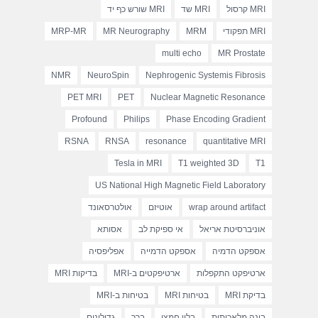
MRI קרסול
MRI שד
MRI שורש כף יד
MRI תפקודי
MRM
MR Neurography
MRP-MR
multi echo
MR Prostate
NMR
NeuroSpin
Nephrogenic Systemis Fibrosis
PET MRI
PET
Nuclear Magnetic Resonance
Profound
Philips
Phase Encoding Gradient
RSNA
RNSA
resonance
quantitative MRI
Tesla in MRI
T1 weighted 3D
T1
US National High Magnetic Field Laboratory
wrap around artifact
אוטיזם
אולטרסאונד
אוניברסיטת אריאל
אי ספיקת לב
אסותא
אספקט הדמיה
אספקט הדמייה
אפליפסיה
ארטיפקט התקפלות
ארטיפקטים ב-MRI
בדיקות MRI
בדיקת MRI
בטיחות MRI
בטיחות ב-MRI
בינה מלאכותית
בלון חמצן
ברך
גדולינום