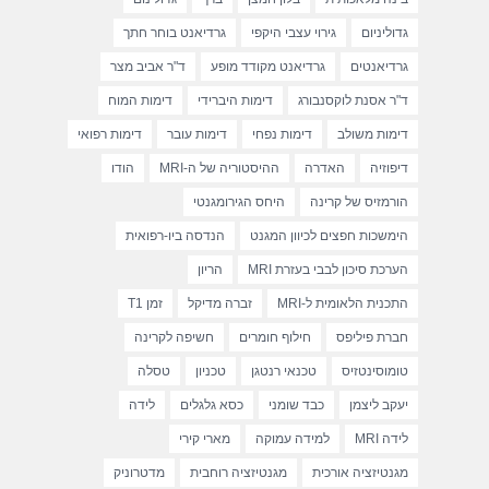
גדוליניום
גירוי עצבי היקפי
גרדיאנט בוחר חתך
גרדיאנטים
גרדיאנט מקודד מופע
ד"ר אביב מצר
ד"ר אסנת לוקסנבורג
דימות היברידי
דימות המוח
דימות משולב
דימות נפחי
דימות עובר
דימות רפואי
דיפוזיה
האדרה
ההיסטוריה של ה-MRI
הודו
הורמזיס של קרינה
היחס הגירומגנטי
הימשכות חפצים לכיוון המגנט
הנדסה ביו-רפואית
הערכת סיכון לבבי בעזרת MRI
הריון
התכנית הלאומית ל-MRI
זברה מדיקל
זמן T1
חברת פיליפס
חילוף חומרים
חשיפה לקרינה
טומוסינטזיס
טכנאי רנטגן
טכניון
טסלה
יעקב ליצמן
כבד שומני
כסא גלגלים
לידה
לידה MRI
למידה עמוקה
מארי קירי
מגנטיזציה אורכית
מגנטיזציה רוחבית
מדטרוניק