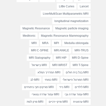
Little Curies
Lancet
LiverMultiScan Multiparametric MRI
longitudinal magnetization
Magnetic Resonance
Magnetic particle imaging
Medtronic
Magnetic Resonance Mammography
MRI
MRA
MPI
Medulla oblongata
MRI C-SPINE
MRI ANKLE
MRI-TRUS
MRI Sialography
MRI HIP
MRI D-Spine
MRI T-Spine
MRI WRIST
MRI בישראל
MRI בכל בית חולים
MRI המדריך המלא
MRI הפורטל הישראלי
MRI כמותי
MRI לב
MRI לילדים
MRI נייד
MRI סורקים תוך-ניתוחיים
MRI עמוד שדרה גבי
MRI עמוד שדרה צווארי
MRI ערמונית
MRI פרקי ירכיים
MRI פרק לסת