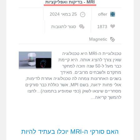
MRI - בדיקות ואפליקציות
offer
25 במאי 2024
1873
סגור לתגובות
על
כבר
Magnetic
לא
particle
רק
imaging
,
MPI
,
טכנולוגיית ה-MRI היא טכנולוגיה
MRI,
MRI
,
עופר בן
שאין צורך להציג אותה. היא קיימת
הכירו
חורין
כבר מעל ל-50 שנה וזוכה למחקר
את
מתקדם ולשבחים מרובים. מאידך
סורקי
בשנים האחרונות צמחה לה טכנולוגיה אחרת לדימות,
טכנולוגיית
אולי פחות ידועה, בשם MPI, אשר כוללת כבר סורקים
הדימות
מסחריים שיצאו לשוק (כפי שמופיע בתמונה)…לחצו
החדשה
להמשך קריאה
MPI
האם סורקי ה-MRI יוכלו בעתיד להיות