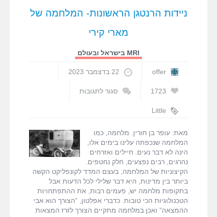
הסורק
ניידות הרנטגן הראשונות- המלחמה של
החדש
מהונג
מארי קירי
קונג
MRI בישראל ובעולם
offer
22 בדצמבר 2023
1723
סגור לתגובות
על
ניידות
Little
הרנטגן
Curies
,
מארי
הראשונות-
קירי
,
מלחמת
מאת: עופר בן חורין. מלחמה, כמו
המלחמה
העולם הראשונה
,
המלחמה שנכפתה עלינו בימים אלו,
של
ניידות רנטגן
,
הינה לא דבר נעים. חיילים ואזרחים
מארי
עופר בן חורין
,
נהרגים, רבים נפצעים, חלק נחטפים.
קירי
רנטגן
הקיצוניות של המלחמה, בעצם המדד לקונפליקט הקשה
ביותר בין מדינות, היא דבר שלילי לכל הדעות אבל
בתקופות מלחמה יש, פעמים רבות, את ההתפתחויות
הטכנולוגיות הכי טובות. כדברי אפלטון, ”הצורך הוא אבי
ההמצאה” ואכן במלחמה מתקיים הצורך לזרז המצאות