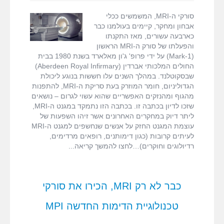
–
סיכונים ב-MRI
האם
סורקי ה-MRI, המשמשים ככלי
המגנט
אבחון ומחקר, קיימים בעולמנו כבר
החזק
כארבעה עשורים, מאז התקנתו
ב-
והפעלתו של סורק ה-MRI הראשון
MRI
(Mark-1) על ידי פרופ' ג'ון מאלארד בשנת 1980 בבית
נטול
החולים המלכותי אברדין (Aberdeen Royal Infirmary)
סיכונים
שבסקוטלנד. במהלך השנים עלו חששות בנוגע ליכולת
לצוות
הגדוליניום, חומר המוזרק בעת סריקת ה-MRI, להתפנות
הרפואי?
מהגוף ומהנזקים האפשריים שהוא עשוי לגרום – נושאים
שזכו לדיון בכתבה זו. בכתבה הזו נתמקד במגנט ה-MRI,
ליתר דיוק במחקרים האחרונים אשר זיהו השפעות של
עוצמת המגנט החזק על אנשים שנחשפים למגנט ה-MRI
לעיתים קרובות (כגון דימותנים, רופאים מרדימים,
רדיולוגים וחוקרים)…לחצו להמשך קריאה
כבר לא רק MRI, הכירו את סורקי
טכנולוגיית הדימות החדשה MPI