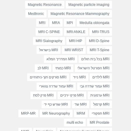
Magnetic Resonance
Magnetic particle imaging
Medtronic
Magnetic Resonance Mammography
MRI
MRA
MPI
Medulla oblongata
MRI C-SPINE
MRI ANKLE
MRI-TRUS
MRI Sialography
MRI HIP
MRI D-Spine
MRI T-Spine
MRI WRIST
MRI בישראל
MRI בכל בית חולים
MRI המדריך המלא
MRI הפורטל הישראלי
MRI כמותי
MRI לב
MRI לילדים
MRI נייד
MRI סורקים תוך-ניתוחיים
MRI עמוד שדרה גבי
MRI עמוד שדרה צווארי
MRI ערמונית
MRI פרקי ירכיים
MRI פרק לסת
MRI קרסול
MRI שד
MRI שורש כף יד
MRI תפקודי
MRM
MR Neurography
MRP-MR
multi echo
MR Prostate