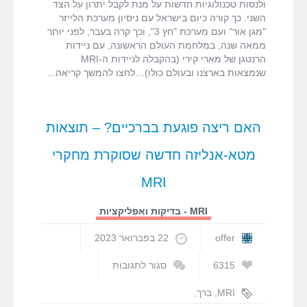
ולנסות טכנולוגיות חדשות על מנת לקבל יתרון על הצד
השני. כך קורה כיום בישראל עם ניסיון מערכת הלייזר
"מגן אור" ועם מערכת "חץ 3", וכך קרה בעבר, לפני יותר
ממאה שנה, במלחמת העולם הראשונה, עם ניידות
הרנטגן של מארי קירי (בהקבלה לניידות ה-MRI
שנמצאות בארצנו ובעולם כולו)…לחצו להמשך קריאה
האם ריצה פוגעת בברכיים? – תוצאות
מטא-אנליזה חדשה שסוקרת מחקרי
MRI
MRI - בדיקות ואפליקציות
offer
22 בפברואר 2023
6315
סגור לתגובות
על
האם
MRI
,
ברך
,
ריצה
עופר בן חורין