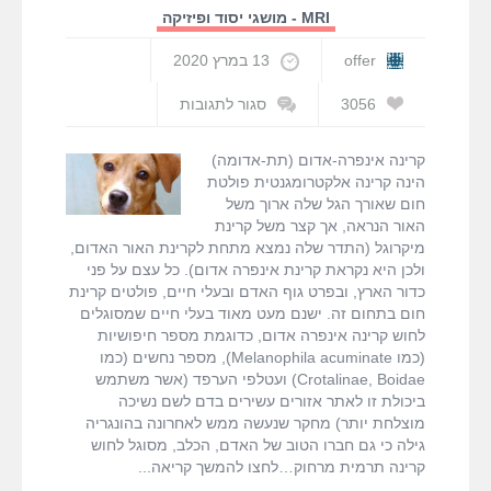
MRI - מושגי יסוד ופיזיקה
offer
13 במרץ 2020
3056
סגור לתגובות
על
מחקר
קרינה אינפרה-אדום (תת-אדומה)
חדש
הינה קרינה אלקטרומגנטית פולטת
בעזרת
חום שאורך הגל שלה ארוך משל
fMRI
האור הנראה, אך קצר משל קרינת
מגלה
מיקרוגל (התדר שלה נמצא מתחת לקרינת האור האדום,
שכלבים
ולכן היא נקראת קרינת אינפרה אדום). כל עצם על פני
מסוגלים
כדור הארץ, ובפרט גוף האדם ובעלי חיים, פולטים קרינת
לחוש
חום בתחום זה. ישנם מעט מאוד בעלי חיים שמסוגלים
קרינת
לחוש קרינה אינפרה אדום, כדוגמת מספר חיפושיות
חום
(כמו Melanophila acuminate), מספר נחשים (כמו
Crotalinae, Boidae) ועטלפי הערפד (אשר משתמש
ביכולת זו לאתר אזורים עשירים בדם לשם נשיכה
מוצלחת יותר) מחקר שנעשה ממש לאחרונה בהונגריה
גילה כי גם חברו הטוב של האדם, הכלב, מסוגל לחוש
קרינה תרמית מרחוק…לחצו להמשך קריאה