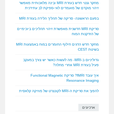
מחקר גנטי חדש בעזרת MRI ובינה מלאכותית מאפשר
זיהוי מוקדם של מועמדים לאי-ספיקת לב עתידנית
בפעם הראשונה- סריקה של תהליך הלידה בעזרת MRI
סריקת MRI חדשנית מאפשרת זיהוי תהליכים ביוכימיים
של הזדקנות המוח
מחקר חדש הדגים חילוף החומרים במוח באמצעות MRI
בשיטת CEST
גדוליניום ב-MRI- מה לעשות כאשר יש צורך במעקב
פעיל בעזרת MRI אחרי מחלה?
איך עובד fMRI? סריקת Functional Magnetic
Resonance Imaging
להפוך את סריקת ה-MRI לקונצרט של מוזיקה קלאסית
ארכיונים