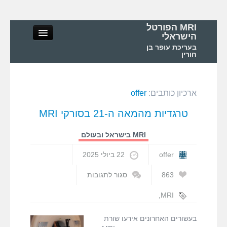
MRI הפורטל
הישראלי
בעריכת עופר בן
חורין
ארכיון כותבים:
offer
MRI הפורטל הישראלי
טרגדיות מהמאה ה-21 בסורקי MRI
אודות
MRI בישראל ובעולם
MRI – מושגי יסוד ופיזיקה
offer
22 ביולי 2025
863
סגור לתגובות
MRI – בדיקות ואפליקציות
על
טרגדיות
,
MRI
מהמאה
בטיחות MRI
,
MRI בישראל ובעולם
ה-21
בטיחות ב-MRI
בעשורים האחרונים אירעו שורת
בסורקי