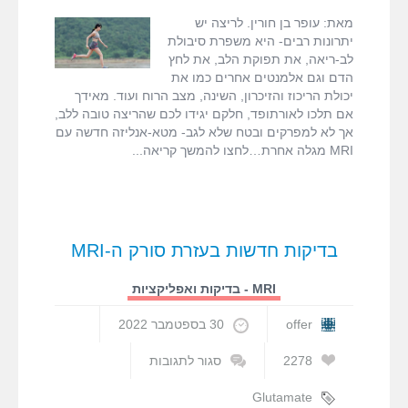
פוגעת
מאת: עופר בן חורין. לריצה יש
בברכיים?
יתרונות רבים- היא משפרת סיבולת
–
לב-ריאה, את תפוקת הלב, את לחץ
תוצאות
הדם וגם אלמנטים אחרים כמו את
מטא-אנליזה
יכולת הריכוז והזיכרון, השינה, מצב הרוח ועוד. מאידך
חדשה
אם תלכו לאורתופד, חלקם יגידו לכם שהריצה טובה ללב,
שסוקרת
אך לא למפרקים ובטח שלא לגב- מטא-אנליזה חדשה עם
מחקרי
MRI מגלה אחרת…לחצו להמשך קריאה
MRI
בדיקות חדשות בעזרת סורק ה-MRI
MRI - בדיקות ואפליקציות
offer
30 בספטמבר 2022
2278
סגור לתגובות
על
בדיקות
Glutamate