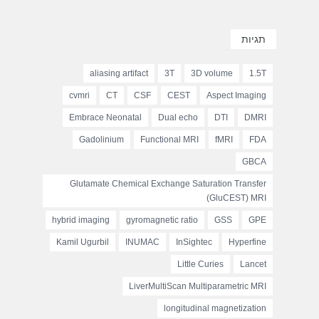
תגיות
aliasing artifact
3T
3D volume
1.5T
cvmri
CT
CSF
CEST
Aspect Imaging
Embrace Neonatal
Dual echo
DTI
DMRI
Gadolinium
Functional MRI
fMRI
FDA
GBCA
Glutamate Chemical Exchange Saturation Transfer
(GluCEST) MRI
hybrid imaging
gyromagnetic ratio
GSS
GPE
Kamil Ugurbil
INUMAC
InSightec
Hyperfine
Little Curies
Lancet
LiverMultiScan Multiparametric MRI
longitudinal magnetization