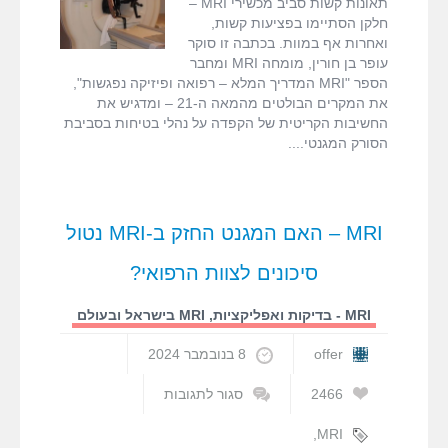
תאונות קשות סביב מכשירי MRI –
fMRI ודימות המוח
MRI
חלקן הסתיימו בפציעות קשות,
ואחרות אף במוות. בכתבה זו סוקר
עופר בן חורין, מומחה MRI ומחבר
MRI המדריך המלא
הספר "MRI המדריך המלא – רפואה ופיזיקה נפגשות",
את המקרים הבולטים מהמאה ה-21 – ומדגיש את
דרושים
החשיבות הקריטית של הקפדה על נהלי בטיחות בסביבת
הסורק המגנטי.
צור קשר
MRI – האם המגנט החזק ב-MRI נטול
סיכונים לצוות הרפואי?
MRI - בדיקות ואפליקציות
,
MRI בישראל ובעולם
offer
8 בנובמבר 2024
2466
סגור לתגובות
על
MRI
,
MRI