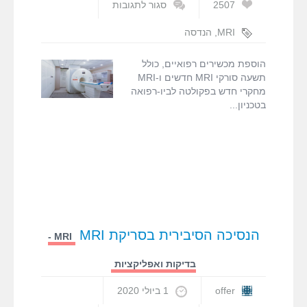
2507
סגור לתגובות
על
אישור
MRI
,
הנדסה
מכשירי
ביו-רפואית
,
MRI
טכניון
הוספת מכשירים רפואיים, כולל
חדשים
תשעה סורקי MRI חדשים ו-MRI
ו-
מחקרי חדש בפקולטה לביו-רפואה
MRI
בטכניון
מחקרי
חדש
בטכניון
הנסיכה הסיבירית בסריקת MRI
MRI -
בדיקות ואפליקציות
offer
1 ביולי 2020