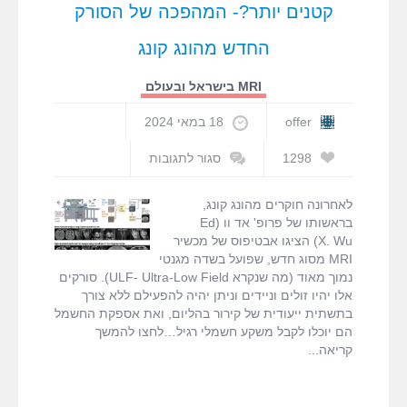
קטנים יותר?- המהפכה של הסורק
החדש מהונג קונג
MRI בישראל ובעולם
offer
18 במאי 2024
1298
סגור לתגובות
על
האם
לאחרונה חוקרים מהונג קונג,
סורקי
בראשותו של פרופ' אד וו (Ed
ה-
X. Wu) הציגו אבטיפוס של מכשיר
MRI
MRI מסוג חדש, שפועל בשדה מגנטי
יוכלו
נמוך מאוד (מה שנקרא ULF- Ultra-Low Field). סורקים
בעתיד
אלו יהיו זולים וניידים וניתן יהיה להפעילם ללא צורך
להיות
בתשתית ייעודית של קירור בהליום, ואת אספקת החשמל
קטנים
הם יוכלו לקבל משקע חשמלי רגיל…לחצו להמשך
יותר?
קריאה
-
המהפכה
של