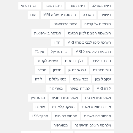
דימות משולב
דימות נפחי
דימות עובר
דימות רפואי
דיפוזיה
האדרה
ההיסטוריה של ה-MRI
הודו
הורמזיס של קרינה
היחס הגירומגנטי
הימשכות חפצים לכיוון המגנט
הנדסה ביו-רפואית
הערכת סיכון לבבי בעזרת MRI
הריון
התכנית הלאומית ל-MRI
זברה מדיקל
זמן T1
חברת פיליפס
חילוף חומרים
חשיפה לקרינה
טומוסינטזיס
טכנאי רנטגן
טכניון
טסלה
יעקב ליצמן
כבד שומני
כסא גלגלים
לידה
לידה MRI
למידה עמוקה
מארי קירי
מגנטיזציה אורכית
מגנטיזציה רוחבית
מדטרוניק
מדידת מומנט מגנטי
מוזיקה קלאסית
מומיות
מחסום דם-רשתית
מחסום דם מוח
מחקר LSS
מלחמת העולם הראשונה
ממוגרפיה