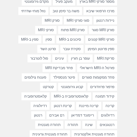
מספר סורקי MRI בארץ
מעקב פעיל
מקדם גירומגנטי
מרכז הרפואי שיבא
משה בר סימן טוב
נוזל מוחי-שדרתי
ניידות רנטגן
סוגי סורקי MRI
סורק MRI
סורק MRI סגור
סורק MRI פתוח
סורקי MRI
סורקי MRI קטנים
סיכונים ב-MRI
ספין
ספין ב-MRI
ספין פרוטון המימן
סקירת עובר
סרטן השד
סריקת MRI
עופר בן חורין
עיניים
פול לוטרבור
פורטל ה-MRI הישראלי
פחד מבדיקת MRI
פחד ממקומות סגורים
פיטר מנספילד
פענוח צילומים
פרפור פרוזדורים
קבוע גירומגנטי
קטרקט
קידוד תמונה
קלאוסטרופוביה ב-MRI
קלאסטרופוביה
קרינה
קרינה מייננת
קרינת רנטגן
רדיולוגיה
רדיולוגים
ריימונד דמדיאן
רם אבירם
רנטגן
רנטגנאים
שינה
תהודה
תהודה מגנטית
תהודה מגנטית אלקטרונית
תהודה מגנטית גרעינית