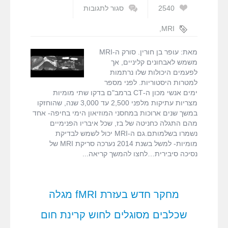
2540
סגור לתגובות
על
הנסיכה
,
MRI
הסיבירית
מומיות
,
עופר בן
בסריקת
חורין
מאת: עופר בן חורין. סורק ה-MRI
MRI
משמש לאבחונים קליניים, אך
לפעמים היכולות שלו נרתמות
למטרות היסטוריות. לפני מספר
ימים אנשי מכון ה-CT ברמב"ם בדקו שתי מומיות
מצריות עתיקות מלפני 2,500 עד 3,000 שנה, שהוחזקו
במשך שנים ארוכות במחסני המוזיאון הימי בחיפה- אחד
מהם התגלה כחניטה של בז, שכל איבריו הפנימיים
נשמרו בשלמותם.גם ה-MRI יכול לשמש לבדיקת
מומיות- למשל בשנת 2014 נערכה סריקת MRI של
נסיכה סיבירית…לחצו להמשך קריאה
מחקר חדש בעזרת fMRI מגלה
שכלבים מסוגלים לחוש קרינת חום