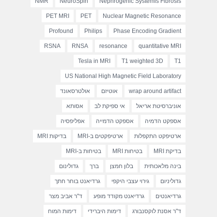
NMR
NeuroSpin
Nephrogenic Systemis Fibrosis
PET MRI
PET
Nuclear Magnetic Resonance
Profound
Philips
Phase Encoding Gradient
RSNA
RNSA
resonance
quantitative MRI
Tesla in MRI
T1 weighted 3D
T1
US National High Magnetic Field Laboratory
wrap around artifact
אוטיזם
אולטרסאונד
אוניברסיטת אריאל
אי ספיקת לב
אסותא
אספקט הדמיה
אספקט הדמייה
אפליפסיה
ארטיפקט התקפלות
ארטיפקטים ב-MRI
בדיקות MRI
בדיקת MRI
בטיחות MRI
בטיחות ב-MRI
בינה מלאכותית
בלון חמצן
ברך
גדולינום
גדוליניום
גירוי עצבי היקפי
גרדיאנט בוחר חתך
גרדיאנטים
גרדיאנט מקודד מופע
ד"ר אביב מצר
ד"ר אסנת לוקסנבורג
דימות היברידי
דימות המוח