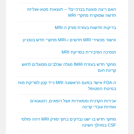
האם ריצה פוגעת בברכיים? – תוצאות מטא-אנליזה
חדשה שסוקרת מחקרי MRI
בדיקות חדשות בעזרת סורק ה-MRI
אישור מכשירי MRI חדשים ו-MRI מחקרי חדש בטכניון
הנסיכה הסיבירית בסריקת MRI
מחקר חדש בעזרת fMRI מגלה שכלבים מסוגלים לחוש
קרינת חום
ה-FDA אישר בפעם הראשונה MRI נייד קטן לסריקת מוח
במיטת המטופל
עכירות הקרנית וממאירות אצל רופאים, רנטגנאים
ואחיות עובדי קרינה
מחקר חדש בו ישנו נבדקים בתוך סורק MRI זיהה פולסי
CSF במהלך השינה