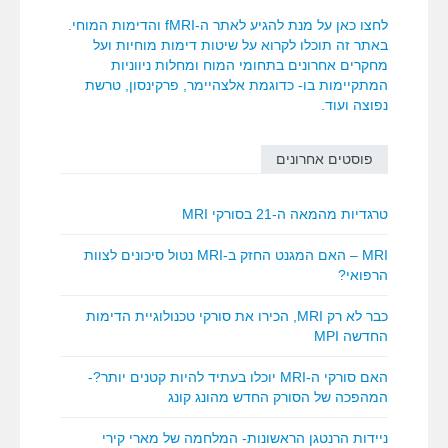
לחצו כאן על מנת להגיע לאתר ה-fMRI והדימות המוחי.
באתר זה תוכלו לקרוא על שיטות דימות מוחיות ועל
מחקרים אחרונים בתחומי המוח ומחלות ניווניות
המתקיימות בו- כדוגמת אלצהיימר, פרקינסון, טרשת
נפוצה ועוד.
פוסטים אחרונים
טרגדיות מהמאה ה-21 בסורקי MRI
MRI – האם המגנט החזק ב-MRI נטול סיכונים לצוות
הרפואי?
כבר לא רק MRI, הכירו את סורקי טכנולוגיית הדימות
החדשה MPI
האם סורקי ה-MRI יוכלו בעתיד להיות קטנים יותר?-
המהפכה של הסורק החדש מהונג קונג
ניידות הרנטגן הראשונות- המלחמה של מארי קירי