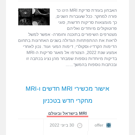
חדשות
Chemical
בעזרת
Exchange
האבחון בעזרת סריקת MRI הינו כר
סורק
Saturation
פורה למחקר. ככל שעוברות השנים,
ה-
Transfer
כך מומצאות סריקות חדשות, סוגי
MRI
(GluCEST)
פרוטוקולים מיוחדים ואליהם
MRI
,
MR
מצטרפים השיפורים בתוכנה וחומרה- אפשר למשל
Neurography
,
לראות את ההתפתחות הגדולה בשנים האחרונות בתחום
MRI
,
MRI
הדימות הקרדיו-וסקולרי, דימות המעי ועוד. נכון לאחרי
,
Sialography
אמצע שנת 2022, הצטרפו אל מאגר סריקות ה-MRI
עופר בן חורין
בדיקות מיוחדות נוספות שמבחר מהן נציג בכתבה זו
ובכתבות נוספות בהמשך…
אישור מכשירי MRI חדשים ו-MRI
מחקרי חדש בטכניון
MRI בישראל ובעולם
offer
30 ביוני 2022