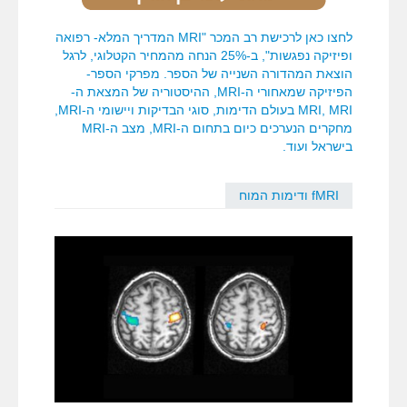
לחצו כאן לרכישת רב המכר "MRI המדריך המלא- רפואה
ופיזיקה נפגשות", ב-25% הנחה מהמחיר הקטלוגי, לרגל
הוצאת המהדורה השנייה של הספר. מפרקי הספר-
הפיזיקה שמאחורי ה-MRI, ההיסטוריה של המצאת ה-
MRI, MRI בעולם הדימות, סוגי הבדיקות ויישומי ה-MRI,
מחקרים הנערכים כיום בתחום ה-MRI, מצב ה-MRI
בישראל ועוד.
fMRI ודימות המוח