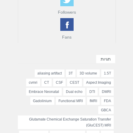
Followers
Fans
תגיות
aliasing artifact
3T
3D volume
1.5T
cvmri
CT
CSF
CEST
Aspect Imaging
Embrace Neonatal
Dual echo
DTI
DMRI
Gadolinium
Functional MRI
fMRI
FDA
GBCA
Glutamate Chemical Exchange Saturation Transfer
(GluCEST) MRI