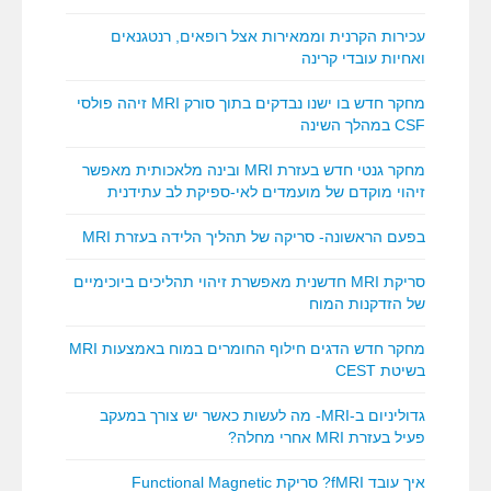
עכירות הקרנית וממאירות אצל רופאים, רנטגנאים
ואחיות עובדי קרינה
מחקר חדש בו ישנו נבדקים בתוך סורק MRI זיהה פולסי
CSF במהלך השינה
מחקר גנטי חדש בעזרת MRI ובינה מלאכותית מאפשר
זיהוי מוקדם של מועמדים לאי-ספיקת לב עתידנית
בפעם הראשונה- סריקה של תהליך הלידה בעזרת MRI
סריקת MRI חדשנית מאפשרת זיהוי תהליכים ביוכימיים
של הזדקנות המוח
מחקר חדש הדגים חילוף החומרים במוח באמצעות MRI
בשיטת CEST
גדוליניום ב-MRI- מה לעשות כאשר יש צורך במעקב
פעיל בעזרת MRI אחרי מחלה?
איך עובד fMRI? סריקת Functional Magnetic