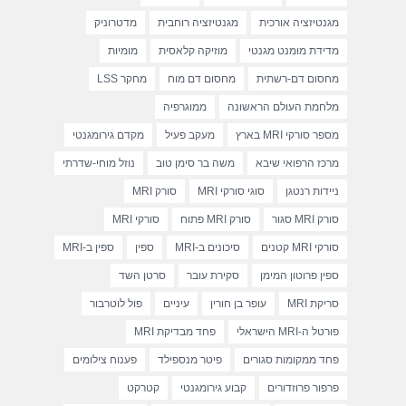
מגנטיזציה אורכית
מגנטיזציה רוחבית
מדטרוניק
מדידת מומנט מגנטי
מוזיקה קלאסית
מומיות
מחסום דם-רשתית
מחסום דם מוח
מחקר LSS
מלחמת העולם הראשונה
ממוגרפיה
מספר סורקי MRI בארץ
מעקב פעיל
מקדם גירומגנטי
מרכז הרפואי שיבא
משה בר סימן טוב
נוזל מוחי-שדרתי
ניידות רנטגן
סוגי סורקי MRI
סורק MRI
סורק MRI סגור
סורק MRI פתוח
סורקי MRI
סורקי MRI קטנים
סיכונים ב-MRI
ספין
ספין ב-MRI
ספין פרוטון המימן
סקירת עובר
סרטן השד
סריקת MRI
עופר בן חורין
עיניים
פול לוטרבור
פורטל ה-MRI הישראלי
פחד מבדיקת MRI
פחד ממקומות סגורים
פיטר מנספילד
פענוח צילומים
פרפור פרוזדורים
קבוע גירומגנטי
קטרקט