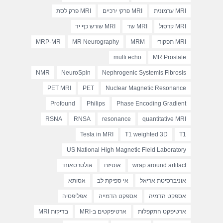
MRI ערמונית
MRI פרקי ירכיים
MRI פרק לסת
MRI קרסול
MRI שד
MRI שורש כף יד
MRI תפקודי
MRM
MR Neurography
MRP-MR
multi echo
MR Prostate
NMR
NeuroSpin
Nephrogenic Systemis Fibrosis
PET MRI
PET
Nuclear Magnetic Resonance
Profound
Philips
Phase Encoding Gradient
RSNA
RNSA
resonance
quantitative MRI
Tesla in MRI
T1 weighted 3D
T1
US National High Magnetic Field Laboratory
wrap around artifact
אוטיזם
אולטרסאונד
אוניברסיטת אריאל
אי ספיקת לב
אסותא
אספקט הדמיה
אספקט הדמייה
אפליפסיה
ארטיפקט התקפלות
ארטיפקטים ב-MRI
בדיקות MRI