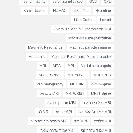
hybrid imaging
gyromagnetic ratio
GSS
GPE
Kamil Ugurbil
INUMAC
InSightec
Hyperfine
Little Curies
Lancet
LiverMultiScan Multiparametric MRI
longitudinal magnetization
Magnetic Resonance
Magnetic particle imaging
Medtronic
Magnetic Resonance Mammography
MRI
MRA
MPI
Medulla oblongata
MRI C-SPINE
MRI ANKLE
MRI-TRUS
MRI Sialography
MRI HIP
MRI D-Spine
MRI T-Spine
MRI WRIST
MRI בישראל
MRI בכל בית חולים
MRI המדריך המלא
MRI הפורטל הישראלי
MRI כמותי
MRI לב
MRI לילדים
MRI נייד
MRI סורקים תוך-ניתוחיים
MRI עמוד שדרה גבי
MRI עמוד שדרה צווארי