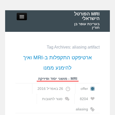
MRI הפורטל
הישראלי
בעריכת עופר בן
חורין
Tag Archives:
aliasing artifact
MRI הפורטל הישראלי
ארטיפקט התקפלות ב-MRI ואיך
אודות
להימנע ממנו
MRI – מושגי יסוד ופיזיקה
MRI - מושגי יסוד ופיזיקה
offer
26 באפריל 2016
MRI – בדיקות ואפליקציות
8204
סגור לתגובות
על
MRI בישראל ובעולם
ארטיפקט
aliasing
התקפלות
artifact
,
wrap