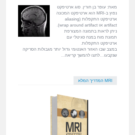
fMRI ודימות המוח
ב-
,
around artifact
מאת: עופר בן חורין. סוג ארטיפקט
MRI
ארטיפקט
נפוץ ב-MRI הוא ארטיפקט המכונה
ואיך
התקפלות
,
ארטיפקט התקפלות (aliasing
MRI המדריך המלא
להימנע
ארטיפקטים ב-
artifact או wrap around artifact).
ממנו
MRI
ניתן לראות בתמונה המצורפת
דרושים
תמונת מוח במנח סגיטלי עם
ארטיפקט התקפלות.
במצב שבו האזור האנטומי גדול יותר מגבולות הסריקה
צור קשר
שנקבעו…לחצו להמשך קריאה
MRI המדריך המלא