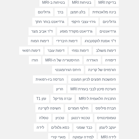
בדיקת MRI
בטיחות MRI
בטיחות ב-MRI
בינה מלאכותית
בלון חמצן
ברך
גדולינום
גדוליניום
גירוי עצבי היקפי
גרדיאנט בוחר חתך
גרדיאנטים
גרדיאנט מקודד מופע
ד"ר אביב מצר
ד"ר אסנת לוקסנבורג
דימות היברידי
דימות המוח
דימות משולב
דימות נפחי
דימות עובר
דימות רפואי
דיפוזיה
האדרה
ההיסטוריה של ה-MRI
הודו
הורמזיס של קרינה
היחס הגירומגנטי
הימשכות חפצים לכיוון המגנט
הנדסה ביו-רפואית
הערכת סיכון לבבי בעזרת MRI
הריון
התכנית הלאומית ל-MRI
זברה מדיקל
זמן T1
חברת פיליפס
חילוף חומרים
חשיפה לקרינה
טומוסינטזיס
טכנאי רנטגן
טכניון
טסלה
יעקב ליצמן
כבד שומני
כסא גלגלים
לידה
לידה MRI
למידה עמוקה
מארי קירי