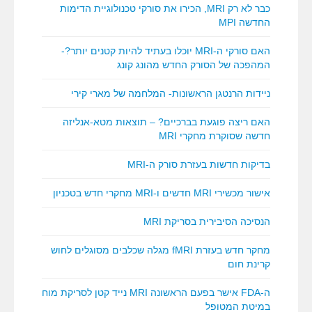
כבר לא רק MRI, הכירו את סורקי טכנולוגיית הדימות
החדשה MPI
האם סורקי ה-MRI יוכלו בעתיד להיות קטנים יותר?-
המהפכה של הסורק החדש מהונג קונג
ניידות הרנטגן הראשונות- המלחמה של מארי קירי
האם ריצה פוגעת בברכיים? – תוצאות מטא-אנליזה
חדשה שסוקרת מחקרי MRI
בדיקות חדשות בעזרת סורק ה-MRI
אישור מכשירי MRI חדשים ו-MRI מחקרי חדש בטכניון
הנסיכה הסיבירית בסריקת MRI
מחקר חדש בעזרת fMRI מגלה שכלבים מסוגלים לחוש
קרינת חום
ה-FDA אישר בפעם הראשונה MRI נייד קטן לסריקת מוח
במיטת המטופל