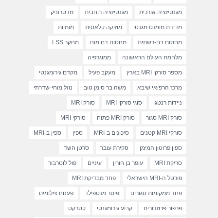
מגנטיזציה אורכית
מגנטיזציה רוחבית
מדטרוניק
מדידת מומנט מגנטי
מוזיקה קלאסית
מומיות
מחסום דם-רשתית
מחסום דם מוח
מחקר LSS
מלחמת העולם הראשונה
ממוגרפיה
מספר סורקי MRI בארץ
מעקב פעיל
מקדם גירומגנטי
מרכז הרפואי שיבא
משה בר סימן טוב
נוזל מוחי-שדרתי
ניידות רנטגן
סוגי סורקי MRI
סורק MRI
סורק MRI סגור
סורק MRI פתוח
סורקי MRI
סורקי MRI קטנים
סיכונים ב-MRI
ספין
ספין ב-MRI
ספין פרוטון המימן
סקירת עובר
סרטן השד
סריקת MRI
עופר בן חורין
עיניים
פול לוטרבור
פורטל ה-MRI הישראלי
פחד מבדיקת MRI
פחד ממקומות סגורים
פיטר מנספילד
פענוח צילומים
פרפור פרוזדורים
קבוע גירומגנטי
קטרקט