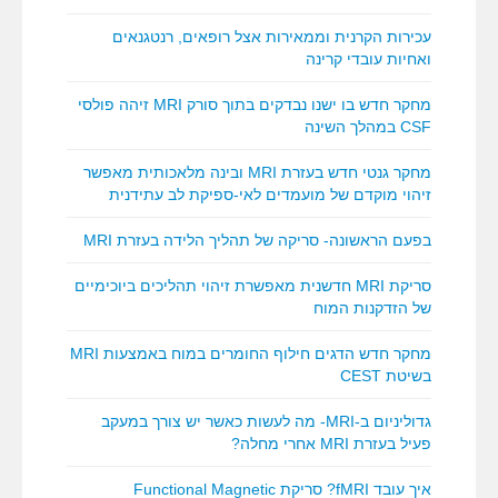
עכירות הקרנית וממאירות אצל רופאים, רנטגנאים
ואחיות עובדי קרינה
מחקר חדש בו ישנו נבדקים בתוך סורק MRI זיהה פולסי
CSF במהלך השינה
מחקר גנטי חדש בעזרת MRI ובינה מלאכותית מאפשר
זיהוי מוקדם של מועמדים לאי-ספיקת לב עתידנית
בפעם הראשונה- סריקה של תהליך הלידה בעזרת MRI
סריקת MRI חדשנית מאפשרת זיהוי תהליכים ביוכימיים
של הזדקנות המוח
מחקר חדש הדגים חילוף החומרים במוח באמצעות MRI
בשיטת CEST
גדוליניום ב-MRI- מה לעשות כאשר יש צורך במעקב
פעיל בעזרת MRI אחרי מחלה?
איך עובד fMRI? סריקת Functional Magnetic