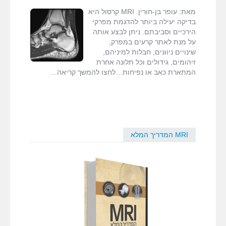
fMRI ודימות המוח
מה
הפורטל
מאת: עופר בן-חורין. MRI קרסול היא
ניתן
הישראלי
,
MRI
בדיקה יעילה ביותר להדגמת מפרקי
לאבחן
קרסול
,
בדיקות
הירכיים וסביבתם. ניתן לבצע אותה
MRI המדריך המלא
ובאילו
MRI
על מנת לאתר קרעים במפרק,
התוויות?
שינויים ניוונים, חבלות למיניהם,
דרושים
זיהומים, גידולים וכל תלונה אחרת
המתארת כאב או נפיחות…לחצו להמשך קריאה
צור קשר
MRI המדריך המלא