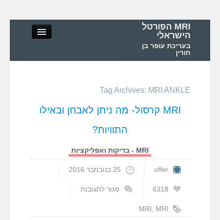
MRI הפורטל
הישראלי
בעריכת עופר בן
חורין
Tag Archives:
MRI ANKLE
MRI הפורטל הישראלי
MRI קרסול- מה ניתן לאבחן ובאילו
אודות
התוויות?
MRI – מושגי יסוד ופיזיקה
MRI - בדיקות ואפליקציות
offer
25 בנובמבר 2016
MRI – בדיקות ואפליקציות
6318
סגור לתגובות
על
MRI בישראל ובעולם
MRI
MRI
,
MRI
קרסול-
ANKLE
,
MRI