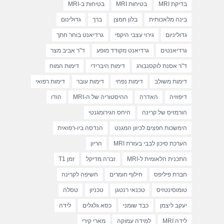
בדיקת MRI
בטיחות MRI
בטיחות ב-MRI
בינה מלאכותית
בלון חמצן
ברך
גדולינום
גדוליניום
גירוי עצבי היקפי
גרדיאנט בוחר חתך
גרדיאנטים
גרדיאנט מקודד מופע
ד"ר אביב מצר
ד"ר אסנת לוקסנבורג
דימות היברידי
דימות המוח
דימות משולב
דימות נפחי
דימות עובר
דימות רפואי
דיפוזיה
האדרה
ההיסטוריה של ה-MRI
הודו
הורמזיס של קרינה
היחס הגירומגנטי
הימשכות חפצים לכיוון המגנט
הנדסה ביו-רפואית
הערכת סיכון לבבי בעזרת MRI
הריון
התכנית הלאומית ל-MRI
זברה מדיקל
זמן T1
חברת פיליפס
חילוף חומרים
חשיפה לקרינה
טומוסינטזיס
טכנאי רנטגן
טכניון
טסלה
יעקב ליצמן
כבד שומני
כסא גלגלים
לידה
לידה MRI
למידה עמוקה
מארי קירי