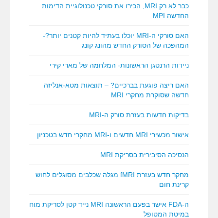
כבר לא רק MRI, הכירו את סורקי טכנולוגיית הדימות
החדשה MPI
האם סורקי ה-MRI יוכלו בעתיד להיות קטנים יותר?-
המהפכה של הסורק החדש מהונג קונג
ניידות הרנטגן הראשונות- המלחמה של מארי קירי
האם ריצה פוגעת בברכיים? – תוצאות מטא-אנליזה
חדשה שסוקרת מחקרי MRI
בדיקות חדשות בעזרת סורק ה-MRI
אישור מכשירי MRI חדשים ו-MRI מחקרי חדש בטכניון
הנסיכה הסיבירית בסריקת MRI
מחקר חדש בעזרת fMRI מגלה שכלבים מסוגלים לחוש
קרינת חום
ה-FDA אישר בפעם הראשונה MRI נייד קטן לסריקת מוח
במיטת המטופל