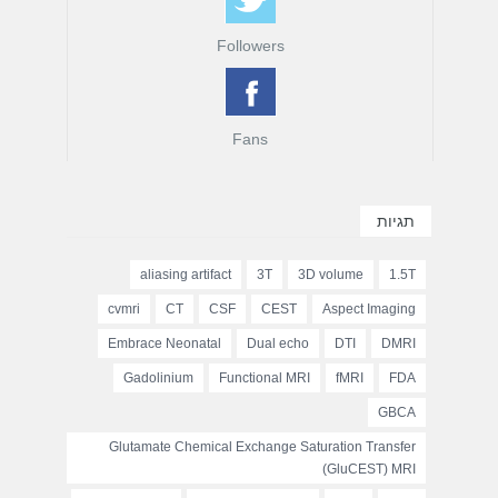
Followers
Fans
תגיות
aliasing artifact
3T
3D volume
1.5T
cvmri
CT
CSF
CEST
Aspect Imaging
Embrace Neonatal
Dual echo
DTI
DMRI
Gadolinium
Functional MRI
fMRI
FDA
GBCA
Glutamate Chemical Exchange Saturation Transfer
(GluCEST) MRI