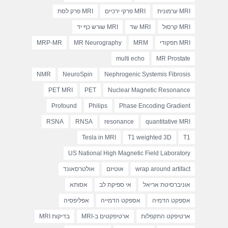
MRI ערמונית
MRI פרקי ירכיים
MRI פרק לסת
MRI קרסול
MRI שד
MRI שורש כף יד
MRI תפקודי
MRM
MR Neurography
MRP-MR
multi echo
MR Prostate
NMR
NeuroSpin
Nephrogenic Systemis Fibrosis
PET MRI
PET
Nuclear Magnetic Resonance
Profound
Philips
Phase Encoding Gradient
RSNA
RNSA
resonance
quantitative MRI
Tesla in MRI
T1 weighted 3D
T1
US National High Magnetic Field Laboratory
wrap around artifact
אוטיזם
אולטרסאונד
אוניברסיטת אריאל
אי ספיקת לב
אסותא
אספקט הדמיה
אספקט הדמייה
אפליפסיה
ארטיפקט התקפלות
ארטיפקטים ב-MRI
בדיקות MRI