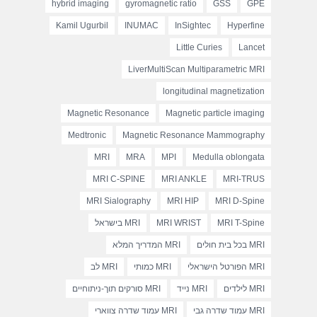
hybrid imaging
gyromagnetic ratio
GSS
GPE
Kamil Ugurbil
INUMAC
InSightec
Hyperfine
Little Curies
Lancet
LiverMultiScan Multiparametric MRI
longitudinal magnetization
Magnetic Resonance
Magnetic particle imaging
Medtronic
Magnetic Resonance Mammography
MRI
MRA
MPI
Medulla oblongata
MRI C-SPINE
MRI ANKLE
MRI-TRUS
MRI Sialography
MRI HIP
MRI D-Spine
MRI T-Spine
MRI WRIST
MRI בישראל
MRI בכל בית חולים
MRI המדריך המלא
MRI הפורטל הישראלי
MRI כמותי
MRI לב
MRI לילדים
MRI נייד
MRI סורקים תוך-ניתוחיים
MRI עמוד שדרה גבי
MRI עמוד שדרה צווארי