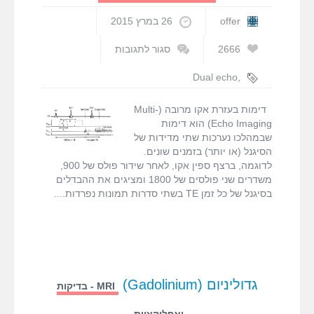
offer
26 במרץ 2015
2666
סגור לתגובות
על
דימות
Dual echo
,
בעזרת
multi echo
אקו
דימות בעזרת אקו מרובה (Multi-
מרובה
Echo Imaging) הוא דימות
(Multi-
שבמהלכו נערכות שתי מדידות של
Echo
הסיגנל (או יותר) בזמנים שונים.
Imaging)
לדוגמה, ברצף ספין אקו, לאחר שידור פולס של 900,
משדרים שני פולסים של 1800 ומציגים את ההבדלים
בסיגנל של כל זמן TE בשתי סדרות תמונות נפרדות.
גדוליניום (Gadolinium)
MRI - בדיקות