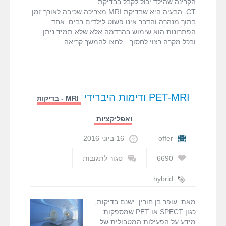
הקרינה שהילד יכול לקבל בבדיקת
fMRI ודימות המוח
CT. הבעיה היא שבדיקת MRI מצריכה שכיבה לאורך זמן
בתוך מנהרה והדבר אינו פשוט לילדים רבים. אחד
הפתרונות הוא שימוש בהרדמה אלא שלא תמיד ניתן
MRI המדריך המלא
ובכל מקרה רצוי לחסוך…לחצו להמשך קריאה
דרושים
צור קשר
PET-MRI ודימות היברידי
MRI - בדיקות
ואפליקציות
offer
16 ביוני 2016
6690
סגור לתגובות
על
PET-
hybrid
MRI
imaging
,
MRI
,
ודימות
,
PET
,
PET MRI
מאת: עופר בן חורין. ישנם בדיקות,
היברידי
דימות היברידי
,
כגון SPECT או PET שמספקות
דימות משולב
,
מידע על הפעילות המטבולית של