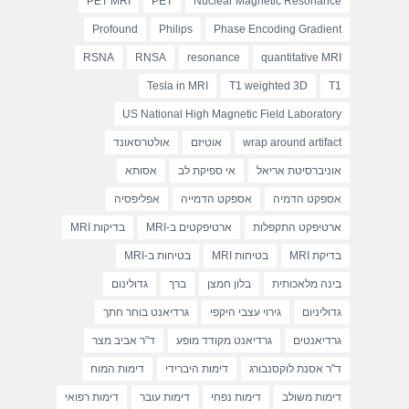
PET MRI
PET
Nuclear Magnetic Resonance
Profound
Philips
Phase Encoding Gradient
RSNA
RNSA
resonance
quantitative MRI
Tesla in MRI
T1 weighted 3D
T1
US National High Magnetic Field Laboratory
wrap around artifact
אוטיזם
אולטרסאונד
אוניברסיטת אריאל
אי ספיקת לב
אסותא
אספקט הדמיה
אספקט הדמייה
אפליפסיה
ארטיפקט התקפלות
ארטיפקטים ב-MRI
בדיקות MRI
בדיקת MRI
בטיחות MRI
בטיחות ב-MRI
בינה מלאכותית
בלון חמצן
ברך
גדולינום
גדוליניום
גירוי עצבי היקפי
גרדיאנט בוחר חתך
גרדיאנטים
גרדיאנט מקודד מופע
ד"ר אביב מצר
ד"ר אסנת לוקסנבורג
דימות היברידי
דימות המוח
דימות משולב
דימות נפחי
דימות עובר
דימות רפואי