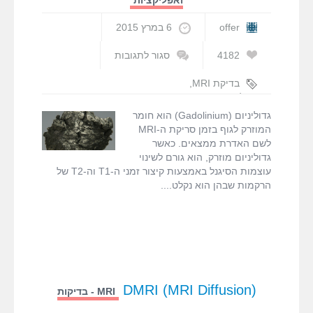
ואפליקציות
offer
6 במרץ 2015
4182
סגור לתגובות
על
גדוליניום
בדיקת MRI
,
(Gadolinium)
גדוליניום
,
האדרה
גדוליניום (Gadolinium) הוא חומר
המוזרק לגוף בזמן סריקת ה-MRI
לשם האדרת ממצאים. כאשר
גדוליניום מוזרק, הוא גורם לשינוי
עוצמות הסיגנל באמצעות קיצור זמני ה-T1 וה-T2 של
הרקמות שבהן הוא נקלט.
(DMRI (MRI Diffusion
MRI - בדיקות