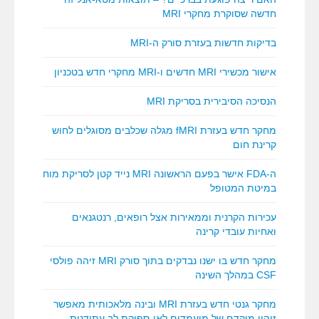
חדשה שסוקרת מחקרי MRI
בדיקות חדשות בעזרת סורק ה-MRI
אישור מכשירי MRI חדשים ו-MRI מחקרי חדש בטכניון
הנסיכה הסיבירית בסריקת MRI
מחקר חדש בעזרת fMRI מגלה שכלבים מסוגלים לחוש
קרינת חום
ה-FDA אישר בפעם הראשונה MRI נייד קטן לסריקת מוח
במיטת המטופל
עכירות הקרנית וממאירות אצל רופאים, רנטגנאים
ואחיות עובדי קרינה
מחקר חדש בו ישנו נבדקים בתוך סורק MRI זיהה פולסי
CSF במהלך השינה
מחקר גנטי חדש בעזרת MRI ובינה מלאכותית מאפשר
זיהוי מוקדם של מועמדים לאי-ספיקת לב עתידנית