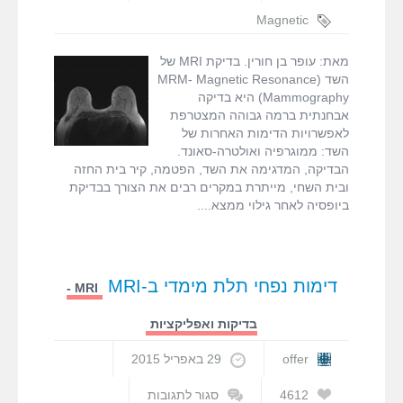
על
בדיקת
Magnetic
MRI
Resonance
שד
Mammography
,
מאת: עופר בן חורין. בדיקת MRI של
(MRM)
MRI שד
,
MRM
השד (MRM- Magnetic Resonance
Mammography) היא בדיקה
אבחנתית ברמה גבוהה המצטרפת
לאפשרויות הדימות האחרות של
השד: ממוגרפיה ואולטרה-סאונד.
הבדיקה, המדגימה את השד, הפטמה, קיר בית החזה
ובית השחי, מייתרת במקרים רבים את הצורך בבדיקת
ביופסיה לאחר גילוי ממצא.
דימות נפחי תלת מימדי ב-MRI
MRI -
בדיקות ואפליקציות
offer
29 באפריל 2015
4612
סגור לתגובות