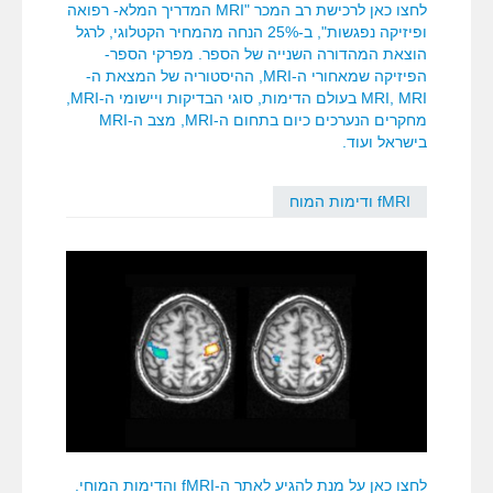
לחצו כאן לרכישת רב המכר "MRI המדריך המלא- רפואה
ופיזיקה נפגשות", ב-25% הנחה מהמחיר הקטלוגי, לרגל
הוצאת המהדורה השנייה של הספר. מפרקי הספר-
הפיזיקה שמאחורי ה-MRI, ההיסטוריה של המצאת ה-
MRI, MRI בעולם הדימות, סוגי הבדיקות ויישומי ה-MRI,
מחקרים הנערכים כיום בתחום ה-MRI, מצב ה-MRI
בישראל ועוד.
fMRI ודימות המוח
לחצו כאן על מנת להגיע לאתר ה-fMRI והדימות המוחי.