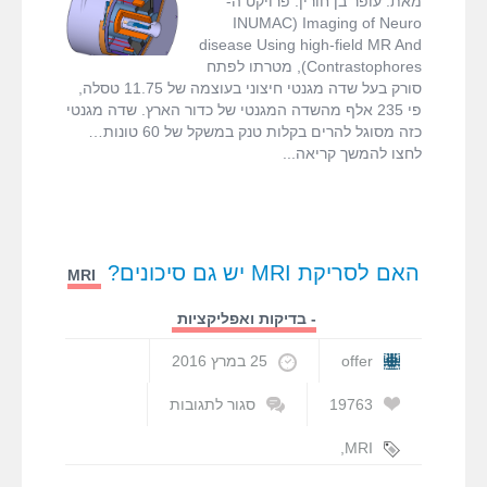
מאת: עופר בן חורין. פרויקט ה-
בעולם
עופר בן חורין
INUMAC) Imaging of Neuro
–
disease Using high-field MR And
פרויקט
Contrastophores), מטרתו לפתח
INUMAC
סורק בעל שדה מגנטי חיצוני בעוצמה של 11.75 טסלה,
פי 235 אלף מהשדה המגנטי של כדור הארץ. שדה מגנטי
כזה מסוגל להרים בקלות טנק במשקל של 60 טונות…
לחצו להמשך קריאה
האם לסריקת MRI יש גם סיכונים?
MRI
- בדיקות ואפליקציות
offer
25 במרץ 2016
19763
סגור לתגובות
על
האם
,
MRI
לסריקת
בטיחות ב-MRI
,