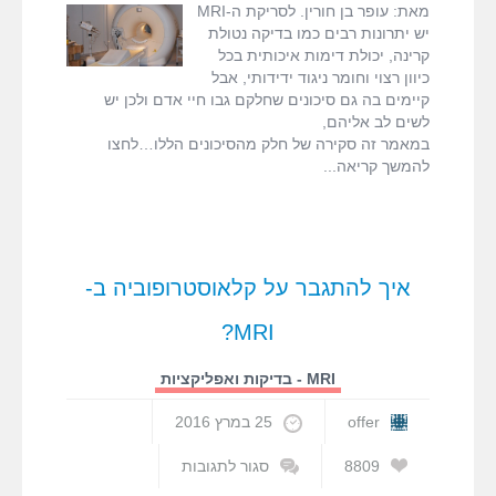
MRI
גירוי עצבי היקפי
,
מאת: עופר בן חורין. לסריקת ה-MRI
יש
הימשכות חפצים
יש יתרונות רבים כמו בדיקה נטולת
גם
לכיוון המגנט
,
קרינה, יכולת דימות איכותית בכל
סיכונים?
סיכונים ב-MRI
,
כיוון רצוי וחומר ניגוד ידידותי, אבל
עופר בן חורין
קיימים בה גם סיכונים שחלקם גבו חיי אדם ולכן יש
לשים לב אליהם,
במאמר זה סקירה של חלק מהסיכונים הללו…לחצו
להמשך קריאה
איך להתגבר על קלאוסטרופוביה ב-
MRI?
MRI - בדיקות ואפליקציות
offer
25 במרץ 2016
8809
סגור לתגובות
על