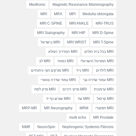
Medtronic
Magnetic Resonance Mammography
MRI
MRA
MPI
Medulla oblongata
MRI C-SPINE
MRI ANKLE
MRI-TRUS
MRI Sialography
MRI HIP
MRI D-Spine
MRI T-Spine
MRI WRIST
MRI בישראל
MRI בכל בית חולים
MRI המדריך המלא
MRI הפורטל הישראלי
MRI כמותי
MRI לב
MRI לילדים
MRI נייד
MRI סורקים תוך-ניתוחיים
MRI עמוד שדרה גבי
MRI עמוד שדרה צווארי
MRI ערמונית
MRI פרקי ירכיים
MRI פרק לסת
MRI קרסול
MRI שד
MRI שורש כף יד
MRI תפקודי
MRM
MR Neurography
MRP-MR
multi echo
MR Prostate
NMR
NeuroSpin
Nephrogenic Systemis Fibrosis