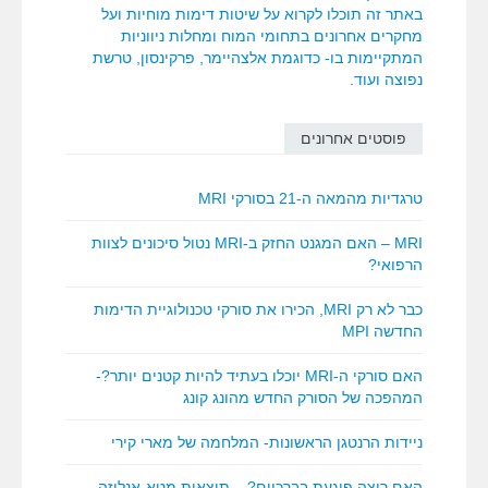
באתר זה תוכלו לקרוא על שיטות דימות מוחיות ועל
מחקרים אחרונים בתחומי המוח ומחלות ניווניות
המתקיימות בו- כדוגמת אלצהיימר, פרקינסון, טרשת
נפוצה ועוד.
פוסטים אחרונים
טרגדיות מהמאה ה-21 בסורקי MRI
MRI – האם המגנט החזק ב-MRI נטול סיכונים לצוות
הרפואי?
כבר לא רק MRI, הכירו את סורקי טכנולוגיית הדימות
החדשה MPI
האם סורקי ה-MRI יוכלו בעתיד להיות קטנים יותר?-
המהפכה של הסורק החדש מהונג קונג
ניידות הרנטגן הראשונות- המלחמה של מארי קירי
האם ריצה פוגעת בברכיים? – תוצאות מטא-אנליזה