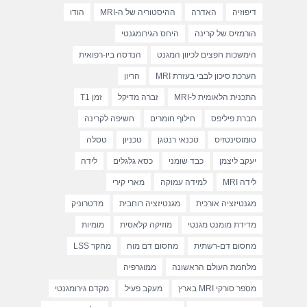
דיפוזיה
האדרה
ההיסטוריה של ה-MRI
הודו
הורמזיס של קרינה
היחס הגירומגנטי
הימשכות חפצים לכיוון המגנט
הנדסה ביו-רפואית
הערכת סיכון לבבי בעזרת MRI
הריון
התכנית הלאומית ל-MRI
זברה מדיקל
זמן T1
חברת פיליפס
חילוף חומרים
חשיפה לקרינה
טומוסינטזיס
טכנאי רנטגן
טכניון
טסלה
יעקב ליצמן
כבד שומני
כסא גלגלים
לידה
לידה MRI
למידה עמוקה
מארי קירי
מגנטיזציה אורכית
מגנטיזציה רוחבית
מדטרוניק
מדידת מומנט מגנטי
מוזיקה קלאסית
מומיות
מחסום דם-רשתית
מחסום דם מוח
מחקר LSS
מלחמת העולם הראשונה
ממוגרפיה
מספר סורקי MRI בארץ
מעקב פעיל
מקדם גירומגנטי