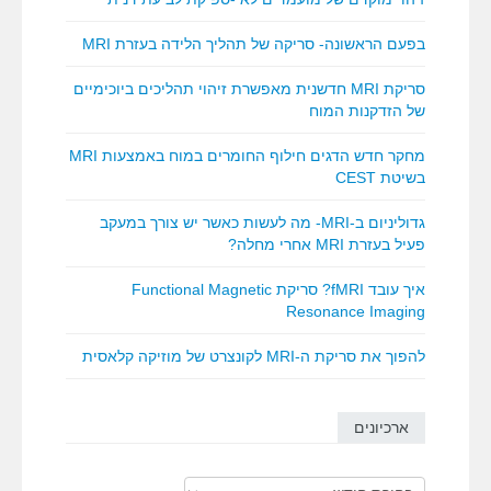
בפעם הראשונה- סריקה של תהליך הלידה בעזרת MRI
סריקת MRI חדשנית מאפשרת זיהוי תהליכים ביוכימיים
של הזדקנות המוח
מחקר חדש הדגים חילוף החומרים במוח באמצעות MRI
בשיטת CEST
גדוליניום ב-MRI- מה לעשות כאשר יש צורך במעקב
פעיל בעזרת MRI אחרי מחלה?
איך עובד fMRI? סריקת Functional Magnetic
Resonance Imaging
להפוך את סריקת ה-MRI לקונצרט של מוזיקה קלאסית
ארכיונים
ארכיונים