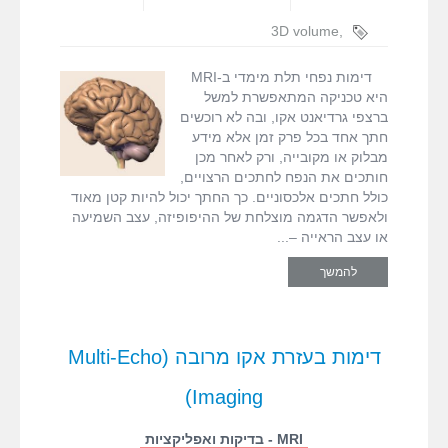
על
דימות
3D volume
,
נפחי
MRI
,
T1
תלת
,
weighted 3D
דימות נפחי תלת מימדי ב-MRI
מימדי
דימות נפחי
,
היא טכניקה המתאפשרת למשל
ב-
עופר בן חורין
ברצפי גרדיאנט אקו, ובה לא רוכשים
MRI
חתך אחד בכל פרק זמן אלא מידע
מבלוק או מקובייה, ורק לאחר מכן
חותכים את הנפח לחתכים הרצויים,
כולל חתכים אלכסוניים. כך החתך יכול להיות קטן מאוד
ולאפשר הדגמה מוצלחת של ההיפופיזה, עצב השמיעה
או עצב הראייה –
להמשך
דימות בעזרת אקו מרובה (Multi-Echo
Imaging)
MRI - בדיקות ואפליקציות