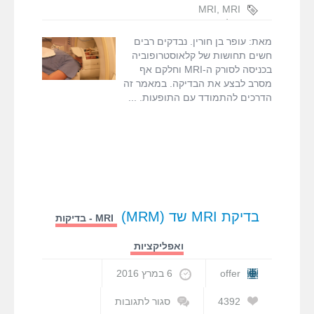
איך
MRI
,
MRI
להתגבר
הפורטל
על
הישראלי
,
עופר
מאת: עופר בן חורין. נבדקים רבים
קלאוסטרופוביה
בן חורין
,
פחד
חשים תחושות של קלאוסטרופוביה
ב-
ממקומות
בכניסה לסורק ה-MRI וחלקם אף
MRI?
סגורים
,
מסרב לבצע את הבדיקה. במאמר זה
קלאוסטרופוביה
הדרכים להתמודד עם התופעות.
ב-MRI
בדיקת MRI שד (MRM)
MRI - בדיקות
ואפליקציות
offer
6 במרץ 2016
4392
סגור לתגובות