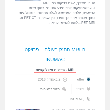
עופר בן חורין
הגוף. מאידך, ישנם בדיקות כמו MRI
ו-CT שמספקות יותר מידע אנטומי. בסוף שנות
התשעים, עלתה המחשבה לשלב את שתי הטכנולוגיות
בתוך מכשיר אחד וכך נוצרו, בין השאר, ה-PET-CT וה-
PET-MRI…לחצו להמשך קריאה
ה-MRI החזק בעולם – פרויקט
INUMAC
MRI - בדיקות ואפליקציות
offer
2 באפריל 2016
3382
סגור לתגובות
על
ה-
INUMAC
,
MRI
MRI
,
MRI
החזק
המדריך המלא
,