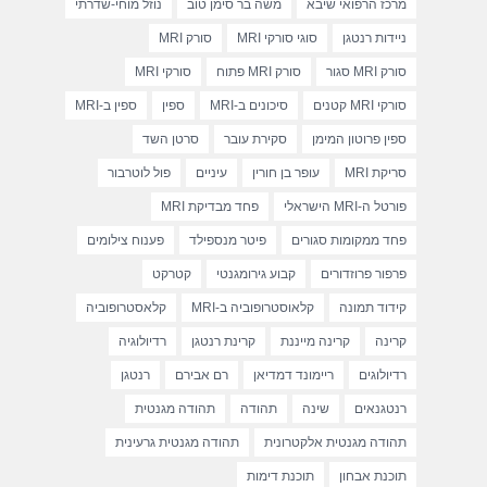
מרכז הרפואי שיבא
משה בר סימן טוב
נוזל מוחי-שדרתי
ניידות רנטגן
סוגי סורקי MRI
סורק MRI
סורק MRI סגור
סורק MRI פתוח
סורקי MRI
סורקי MRI קטנים
סיכונים ב-MRI
ספין
ספין ב-MRI
ספין פרוטון המימן
סקירת עובר
סרטן השד
סריקת MRI
עופר בן חורין
עיניים
פול לוטרבור
פורטל ה-MRI הישראלי
פחד מבדיקת MRI
פחד ממקומות סגורים
פיטר מנספילד
פענוח צילומים
פרפור פרוזדורים
קבוע גירומגנטי
קטרקט
קידוד תמונה
קלאוסטרופוביה ב-MRI
קלאסטרופוביה
קרינה
קרינה מייננת
קרינת רנטגן
רדיולוגיה
רדיולוגים
ריימונד דמדיאן
רם אבירם
רנטגן
רנטגנאים
שינה
תהודה
תהודה מגנטית
תהודה מגנטית אלקטרונית
תהודה מגנטית גרעינית
תוכנת אבחון
תוכנת דימות