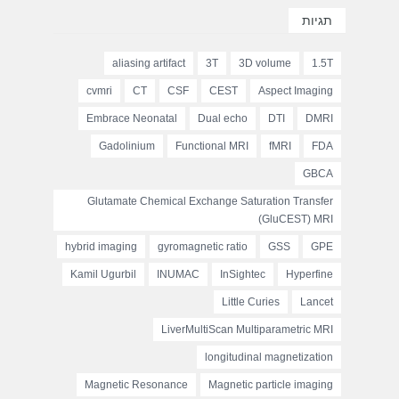
תגיות
aliasing artifact
3T
3D volume
1.5T
cvmri
CT
CSF
CEST
Aspect Imaging
Embrace Neonatal
Dual echo
DTI
DMRI
Gadolinium
Functional MRI
fMRI
FDA
GBCA
Glutamate Chemical Exchange Saturation Transfer
(GluCEST) MRI
hybrid imaging
gyromagnetic ratio
GSS
GPE
Kamil Ugurbil
INUMAC
InSightec
Hyperfine
Little Curies
Lancet
LiverMultiScan Multiparametric MRI
longitudinal magnetization
Magnetic Resonance
Magnetic particle imaging