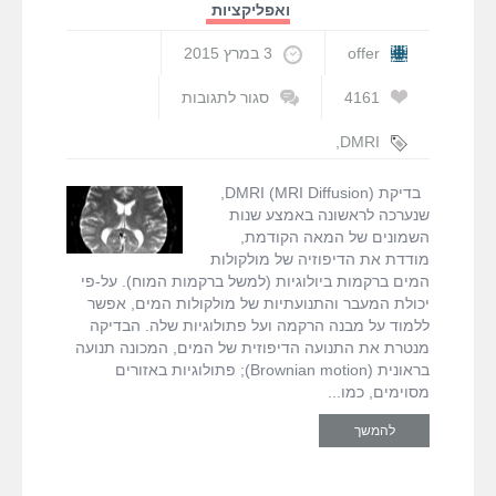
ואפליקציות
offer
3 במרץ 2015
4161
סגור לתגובות
על
(DMRI
,
DMRI
(MRI
בדיקות MRI
,
Diffusion
דיפוזיה
בדיקת (DMRI (MRI Diffusion,
שנערכה לראשונה באמצע שנות
השמונים של המאה הקודמת,
מודדת את הדיפוזיה של מולקולות
המים ברקמות ביולוגיות (למשל ברקמות המוח). על-פי
יכולת המעבר והתנועתיות של מולקולות המים, אפשר
ללמוד על מבנה הרקמה ועל פתולוגיות שלה. הבדיקה
מנטרת את התנועה הדיפוזית של המים, המכונה תנועה
בראונית (Brownian motion); פתולוגיות באזורים
מסוימים, כמו
להמשך