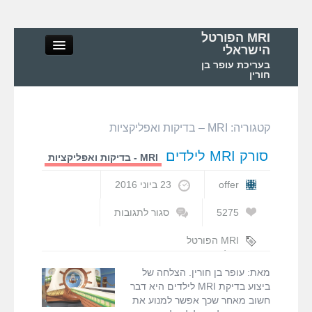
MRI הפורטל
הישראלי
בעריכת עופר בן
חורין
קטגוריה:
MRI – בדיקות ואפליקציות
MRI הפורטל הישראלי
סורק MRI לילדים
MRI - בדיקות ואפליקציות
אודות
offer
23 ביוני 2016
MRI – מושגי יסוד ופיזיקה
5275
סגור לתגובות
על
סורק
MRI הפורטל
MRI – בדיקות ואפליקציות
MRI
הישראלי
,
MRI
לילדים
לילדים
,
סריקת
מאת: עופר בן חורין. הצלחה של
MRI
,
עופר בן
MRI בישראל ובעולם
ביצוע בדיקת MRI לילדים היא דבר
חורין
חשוב מאחר שכך אפשר למנוע את