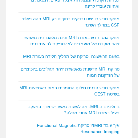
עכירות הקרנית וממאירות אצל רופאים, רנטגנאים
ואחיות עובדי קרינה
מחקר חדש בו ישנו נבדקים בתוך סורק MRI זיהה פולסי
CSF במהלך השינה
מחקר גנטי חדש בעזרת MRI ובינה מלאכותית מאפשר
זיהוי מוקדם של מועמדים לאי-ספיקת לב עתידנית
בפעם הראשונה- סריקה של תהליך הלידה בעזרת MRI
סריקת MRI חדשנית מאפשרת זיהוי תהליכים ביוכימיים
של הזדקנות המוח
מחקר חדש הדגים חילוף החומרים במוח באמצעות MRI
בשיטת CEST
גדוליניום ב-MRI- מה לעשות כאשר יש צורך במעקב
פעיל בעזרת MRI אחרי מחלה?
איך עובד fMRI? סריקת Functional Magnetic
Resonance Imaging