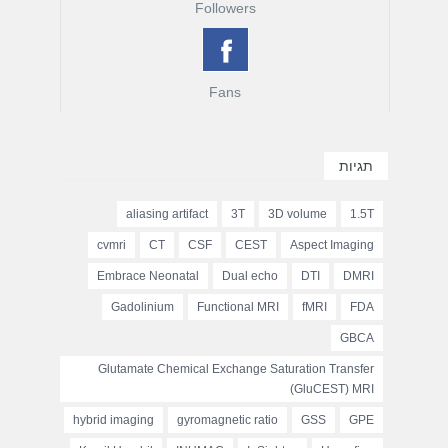
Followers
Fans
תגיות
aliasing artifact
3T
3D volume
1.5T
cvmri
CT
CSF
CEST
Aspect Imaging
Embrace Neonatal
Dual echo
DTI
DMRI
Gadolinium
Functional MRI
fMRI
FDA
GBCA
Glutamate Chemical Exchange Saturation Transfer
(GluCEST) MRI
hybrid imaging
gyromagnetic ratio
GSS
GPE