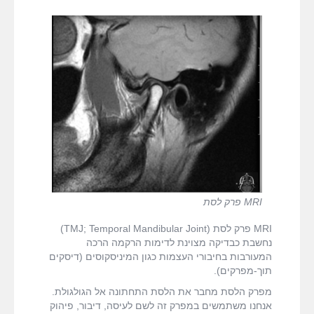
fMRI ודימות המוח
MRI המדריך המלא
דרושים
צור קשר
MRI פרק לסת
MRI פרק לסת (TMJ; Temporal Mandibular Joint)
נחשבת כבדיקה מצוינת לדימות הרקמה הרכה
המעורבות בחיבורי העצמות כגון המיניסקוסים (דיסקים
תוך-מפרקים).
מפרק הלסת מחבר את הלסת התחתונה אל הגולגולת.
אנחנו משתמשים במפרק זה לשם לעיסה, דיבור, פיהוק