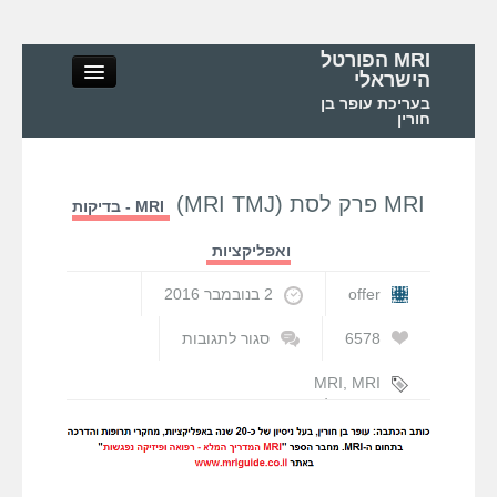
MRI הפורטל
הישראלי
בעריכת עופר בן
חורין
MRI פרק לסת (MRI TMJ)
MRI - בדיקות
MRI הפורטל הישראלי
ואפליקציות
אודות
offer
2 בנובמבר 2016
MRI – מושגי יסוד ופיזיקה
6578
סגור לתגובות
על
MRI
MRI
,
MRI
MRI – בדיקות ואפליקציות
פרק
המדריך המלא
,
לסת
MRI הפורטל
(MRI
הישראלי
,
MRI
MRI בישראל ובעולם
TMJ)
פרק לסת
,
עופר
בן חורין