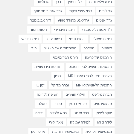
בינה מלאכותית
בלון חמצן
ברך
גדולינום
גדוליניום
גירוי עצבי היקפי
גרדיאנט בוחר חתך
גרדיאנטים
גרדיאנט מקודד מופע
ד"ר אביב מצר
ד"ר אסנת לוקסנבורג
דימות היברידי
דימות המוח
דימות משולב
דימות נפחי
דימות עובר
דימות רפואי
דיפוזיה
האדרה
ההיסטוריה של ה-MRI
הודו
הורמזיס של קרינה
היחס הגירומגנטי
הימשכות חפצים לכיוון המגנט
הנדסה ביו-רפואית
הערכת סיכון לבבי בעזרת MRI
הריון
התכנית הלאומית ל-MRI
זברה מדיקל
זמן T1
חברת פיליפס
חילוף חומרים
חשיפה לקרינה
טומוסינטזיס
טכנאי רנטגן
טכניון
טסלה
יעקב ליצמן
כבד שומני
כסא גלגלים
לידה
לידה MRI
למידה עמוקה
מארי קירי
מגנטיזציה אורכית
מגנטיזציה רוחבית
מדטרוניק