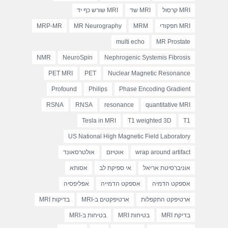
MRI קרסול
MRI שד
MRI שורש כף יד
MRI תפקודי
MRM
MR Neurography
MRP-MR
multi echo
MR Prostate
NMR
NeuroSpin
Nephrogenic Systemis Fibrosis
PET MRI
PET
Nuclear Magnetic Resonance
Profound
Philips
Phase Encoding Gradient
RSNA
RNSA
resonance
quantitative MRI
Tesla in MRI
T1 weighted 3D
T1
US National High Magnetic Field Laboratory
wrap around artifact
אוטיזם
אולטרסאונד
אוניברסיטת אריאל
אי ספיקת לב
אסותא
אספקט הדמיה
אספקט הדמייה
אפליפסיה
ארטיפקט התקפלות
ארטיפקטים ב-MRI
בדיקות MRI
בדיקת MRI
בטיחות MRI
בטיחות ב-MRI