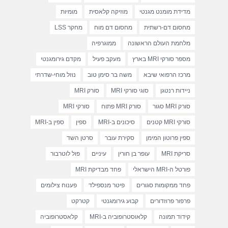
מדידת מומנט מגנטי
מוזיקה קלאסית
מומיות
מחסום דם-רשתית
מחסום דם מוח
מחקר LSS
מלחמת העולם הראשונה
ממוגרפיה
מספר סורקי MRI בארץ
מעקב פעיל
מקדם גירומגנטי
מרכז הרפואי שיבא
משה בר סימן טוב
נוזל מוחי-שדרתי
ניידות רנטגן
סוגי סורקי MRI
סורק MRI
סורק MRI סגור
סורק MRI פתוח
סורקי MRI
סורקי MRI קטנים
סיכונים ב-MRI
ספין
ספין ב-MRI
ספין פרוטון המימן
סקירת עובר
סרטן השד
סריקת MRI
עופר בן חורין
עיניים
פול לוטרבור
פורטל ה-MRI הישראלי
פחד מבדיקת MRI
פחד ממקומות סגורים
פיטר מנספילד
פענוח צילומים
פרפור פרוזדורים
קבוע גירומגנטי
קטרקט
קידוד תמונה
קלאוסטרופוביה ב-MRI
קלאסטרופוביה