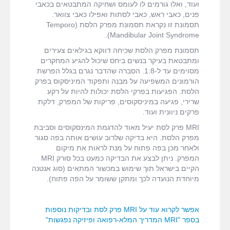
ועוד, ואלו גורמים לו לעומס ושחיקה המתבטאים בכאבי
פנים, כאבי ראש, כאבי לסתות ואפילו כאבי צוואר.
תסמונת זו נקראת תסמונת מפרק הלסת (Temporo
Mandibular Joint Syndrome).
תסמונת מפרק הלסת שכיחה דווקא בגילאים צעירים
ומתבטאת בעיקר בנשים ביחס שיכול להגיע המחקרים
מסוימים עד ל-1:8. הסברה שהדבר נגרם בגלל הפרשת
הורמונים המשפיעה על מבנה ותפקוד המיניסקוס בפרק
הלסת. הפגיעות בפרקי הלסת יכולות להיות על רקע
שרירי, פגיעה במיניסקוסים, פריקות של המפרק, דלקת
פרקים ניוונית ועוד.
MRI פרק לסת יעיל מאוד להדגמת המינסקוסים וסביבת
מפרק הלסת. היא בדיקה שלרוב עושים אותה בפה סגור
ולאחר מכן בפה פתוח על מנת לראות את מיקום
המפרק. ניתן לבצע את הבדיקה כמעט בכל סורק MRI
הקיים בישראל תוך שימוש במכשור המתאים (סוג אנטנה
מיוחדת הנועדה לכך ומתקן ששומר על הפה פתוח).
אפשר לקרוא עוד על MRI פרק לסת ובדיקות נוספות
בספר "MRI המדריך המלא-רפואה ופיזיקה נפגשות"