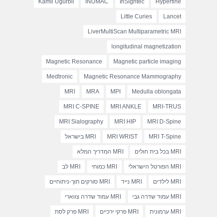
Kamil Ugurbil
INUMAC
InSightec
Hyperfine
Little Curies
Lancet
LiverMultiScan Multiparametric MRI
longitudinal magnetization
Magnetic Resonance
Magnetic particle imaging
Medtronic
Magnetic Resonance Mammography
MRI
MRA
MPI
Medulla oblongata
MRI C-SPINE
MRI ANKLE
MRI-TRUS
MRI Sialography
MRI HIP
MRI D-Spine
MRI T-Spine
MRI WRIST
MRI בישראל
MRI בכל בית חולים
MRI המדריך המלא
MRI הפורטל הישראלי
MRI כמותי
MRI לב
MRI לילדים
MRI נייד
MRI סורקים תוך-ניתוחיים
MRI עמוד שדרה גבי
MRI עמוד שדרה צווארי
MRI ערמונית
MRI פרקי ירכיים
MRI פרק לסת