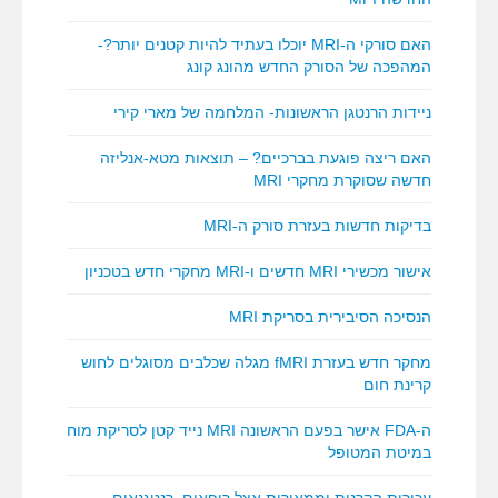
האם סורקי ה-MRI יוכלו בעתיד להיות קטנים יותר?-
המהפכה של הסורק החדש מהונג קונג
ניידות הרנטגן הראשונות- המלחמה של מארי קירי
האם ריצה פוגעת בברכיים? – תוצאות מטא-אנליזה
חדשה שסוקרת מחקרי MRI
בדיקות חדשות בעזרת סורק ה-MRI
אישור מכשירי MRI חדשים ו-MRI מחקרי חדש בטכניון
הנסיכה הסיבירית בסריקת MRI
מחקר חדש בעזרת fMRI מגלה שכלבים מסוגלים לחוש
קרינת חום
ה-FDA אישר בפעם הראשונה MRI נייד קטן לסריקת מוח
במיטת המטופל