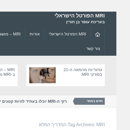
MRI הפורטל הישראלי
בעריכת עופר בן חורין
MRI הפורטל הישראלי
אודות
MRI – מושגי יסוד ופיזיקה
צור קשר
טרגדיות מהמאה ה-21
MRI –
בסורקי MRI
ב-MRI נטול סיכ
ולוגיית ה-...
האם סורקי ה-MRI יוכלו בעתיד להיות 
חדש באתר
MRI המדריך המלא
Tag Archives: