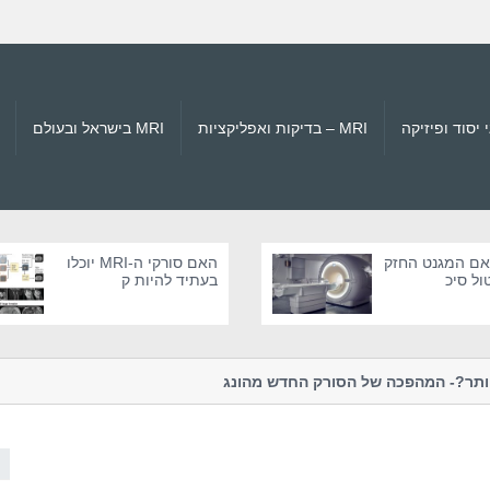
MRI – בדיקות ואפליקציות
MRI בישראל ובעולם
 האם המגנט החזק
האם סורקי ה-MRI יוכלו
בעתיד להיות ק
קטנים יותר?- המהפכה של הסורק החדש מהונג
טרגדיות מהמאה ה-21 
קונג
עולם הרפואה ו...