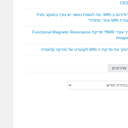
CES
גדוליניום ב-MRI- מה לעשות כאשר יש צורך במעקב פעיל
 MRI אחרי מחלה?
איך עובד fMRI? סריקת Functional Magnetic Resonance
Imagi
ך את סריקת ה-MRI לקונצרט של מוזיקה קלאסית
ארכיונים
כיונים