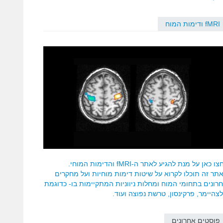
fMRI ודימות המוח
ו כאן על מנת להגיע לאתר ה-fMRI והדימות המוחי.
תר זה תוכלו לקרוא על שיטות דימות מוחיות ועל מחקרים
רונים בתחומי המוח ומחלות ניווניות המתקיימות בו- כדוגמת
צהיימר, פרקינסון, טרשת נפוצה ועוד.
פוסטים אחרונים