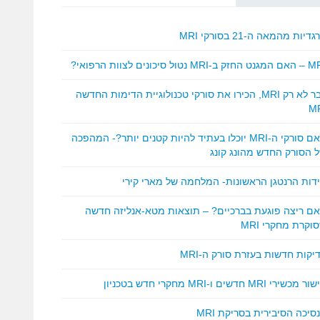
דיות מהמאה ה-21 בסורקי MRI
ק ב-MRI נטול סיכונים לצוות הרפואי?
כבר לא רק MRI, הכירו את סורקי טכנולוגיית הדימות החדשה
M
האם סורקי ה-MRI יוכלו בעתיד להיות קטנים יותר?- המהפכה
 הסורק החדש מהונג קונג
ידות הרנטגן הראשונות- המלחמה של מארי קירי
ם ריצה פוגעת בברכיים? – תוצאות מטא-אנליזה חדשה
וקרת מחקרי MRI
יקות חדשות בעזרת סורק ה-MRI
 מכשירי MRI חדשים ו-MRI מחקרי חדש בטכניון
סיכה הסיבירית בסריקת MRI