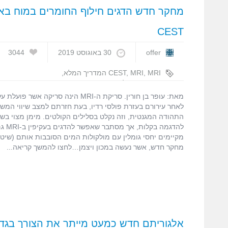
CEST
offer
30 באוגוסט 2019
3044
MRI המדריך המלא
,
MRI
,
CEST
,
דימות המוח
,
חילוף חומרים
מאת: עופר בן חורין. סריקת ה-MRI הינה סריקה
לאחר עירורם בעזרת פולסי רדיו, בעת חזרתם למצב שיווי המשק
התהודה המגנטית, וזה נקלט בסלילים הקולטים. מימן מצוי בשפ
להדגמה
מחקר חדש, אשר נעשה במכון ויצמן…לחצו להמשך קריאה
אלגוריתם חדש כמעט מייתר את הצורך בגדולינ