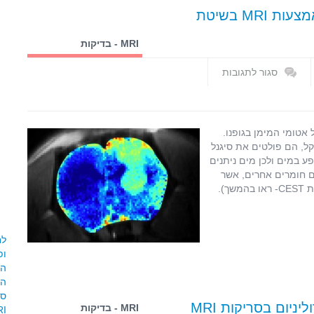
מחקר חדש הדגים חילוף החומרים במוח באמצעות MRI בשיטת
MRI - בדיקות
ואפליקציות
סגור לתגובות
על
מחקר
חדש
הדגים
 אשר פועלת על אטומי המימן בגופנו.
חילוף
ל, הם פולטים את סיגנל
החומרים
ע במים ולכן מים ניתנים
במוח
 בקלות, אך מסתבר שאפשר להדגים בעקיפין ב-MRI גם חומרים אחרים, אשר
באמצעות
מקיימים יחסי גומלין עם מולקולות המים הסובבות אותם (שיטת CEST- ראו בהמשך).
MRI
בשיטת
CEST
המ
יום בסריקות MRI
MRI - בדיקות
MRI, מצב ה