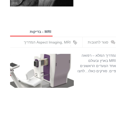
MRI - בדיקות
ואפליקציות
סגור לתגובות
,
Aspect Imaging
MRI המדריך
על
המלא
,
אספקט הדמיה
,
סורקי MRI
סורקי
קטנים
,
עופר בן חורין
עופר בן חורין. בפרק העתיד אשר סוגר את הספר "MRI המדריך המלא – רפואה
MRI
ופיזיקה נפגשות", מוזכרים ההתפתחויות העתידניות בתחום ה-MRI בארץ ובעולם
זעירים
שאחד הצעדים הראשונים
–
יים. סורקים כאלו…לחצו
העתיד
כבר
כאן