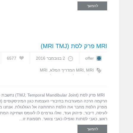
להמשך
MRI פרק לסת (MRI TMJ)
offer
2 בנובמבר 2016
6577
MRI המדריך המלא
,
MRI
,
MRI
הפורטל הישראלי
,
MRI פרק לסת
,
עופר
בן חורין
MRI פרק לסת (ar Joint
הרקמה הרכה המעורבות בחיבורי העצמות כגון המיניסקוסים (ד
מפרק הלסת מחבר את הלסת התחתונה אל הגולגולת. אנחנו 
לעיסה, דיבור, פיהוק ועוד, ואלו גורמים לו לעומס ושחיקה המת
ראש, כאבי לסתות ואפילו כאבי צוואר. תסמונת זו
להמשך