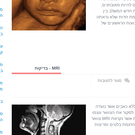
מאפשר
 להיות מאובחנים,
סקירת
ח חדש המשלב בין
עובר
חו
יה בעובר ברמת חדות שלא נראתה
בחדות
ועות הראשונים של
מדהימה
במ
עכ
קר
MRI - בדיקות
במ
ואפליקציות
סגור לתגובות
על
מו
MRI
עמוד
בפ
שדרה
היא בדיקה בטוחה וללא כאבים אשר נועדה
צווארי
לסקור את הצוואר עצמו
ואת הרקמות הרכות הנמצאות בו (אם כי יש לכך בדיקה מיוחדת אשר נקראת MRI צוואר
הז
 מצוינת להדגמת בלטים ופריצות