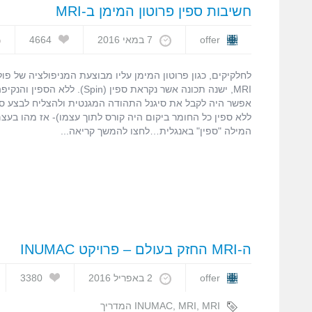
חשיבות ספין פרוטון המימן ב-MRI
offer
7 במאי 2016
4664
ע
ח
לחלקיקים, כגון פרוטון המימן עליו מבוצעת המניפולציה של פו
ס
MRI, ישנה תכונה אשר נקראת ספין (Spin)
פ
ה
ללא ספין כל החומר ביקום היה קורס לתוך עצמו)- אז מהו בעצ
ב
המילה "ספין" באנגלית…לחצו להמשך קריאה
I
ה-MRI החזק בעולם – פרויקט INUMAC
offer
2 באפריל 2016
3380
,
MRI
,
INUMAC
MRI המדריך