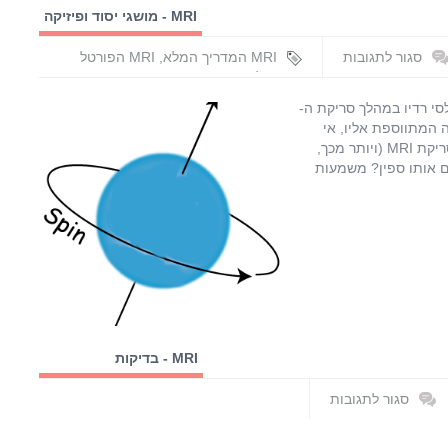
MRI - מושגי יסוד ופיזיקה
סגור לתגובות
MRI המדריך המלא
,
MRI הפורטל
ל
הישראלי
,
ספין
,
ספין ב-MRI
,
ספין פרוטון
שיבות
המימן
,
עופר בן חורין
לסי רדיו במהלך סריקת ה-
פין
. ללא הספין והנקיפה המתווספת אליו, אי
רוטון
אפשר היה לקבל את סיגנל התהודה המגנטית ולהצליח לבצע סריקת MRI (ויותר מכך,
מימן
ם אותו ספין? משמעות
-
MR
MRI - בדיקות
ואפליקציות
סגור לתגובות
על
ה-