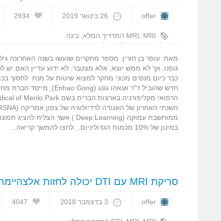
offer
26 בינואר 2019
2934
MRI המדריך המלא
,
MRI
,
בינה
מלאכותית
,
גדולינום
,
למידה עמוקה
,
עופר בן חורין
מאת: עופר בן חורין. מספר מחקרים שנעשו בשנה האחרונה גילו 
גופנו, אך לא ממש יוצא, אלא מצטבר. לא ידוע עדיין האם יש ל
כבר כיום מנסים מכוני מחקר למצוא שיטות על מנת לחסוך בכמ
חדש שהוביל ד"ר אנאהו גונג (ao Gong
במינון של 10% מכמות הגדוליניום…לחצו להמשך קריאה
סריקת MRI עם DTI יכולה לחזות אלצהיימר- מתוך כנס RSNA 2018
offer
3 בדצמבר 2018
4047