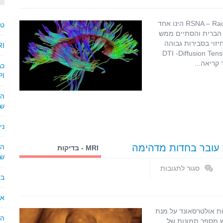
סריקת
MRI
עם
מאת: עופר בן חורין. כנס RSNA – Radiological Society of North America הינו אחד
טרג
DTI
 הברית והסתיים ממש
יכולה
זוי בסבירות גבוהה
MRI – האם המגנט החז
לחזות
ל מחלת האלצהיימר על-ידי MRI מוח שמתבצע עם DTI -Diffusion Tensor
אלצהיימר-
מתוך
PI
כנס
RSNA
2018
של
ני
הא
MRI - בדיקות
שס
ואפליקציות
סגור לתגובות
בד
על
שילוב
MRI
אישור
עם
ות אולטרסאונד על מנת
אולטרסאונד
הנ
ש מספר תמונות של