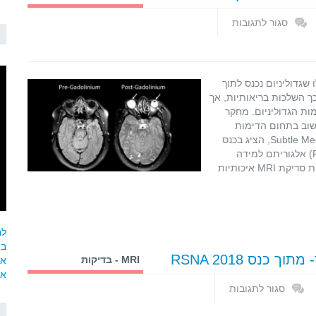
ואפליקציות
סגור לתגובות
על
אלגוריתם
חדש
כמעט
שגדוליניום נכנס לתוך
מייתר
כך השלכות בריאותיות, אך
את
ות הגדוליניום. מחקר
הצורך
Enh), מייסד חברת מחשוב בתחום הדימות
בגדוליניום
הרפואי מקליפורניה בארצות הברית בשם Subtle Medical of Menlo Park, הציג בכנס
בסריקות
השנתי האחרון של האגודה לרדיולוגיה של צפון אמריקה (RSNA) אלגוריתם למידה
MRI
ממוחשבת עמוקה (Deep Learning ) אשר הצליח להציג תמונות סריקת MRI איכותיות
לחצ
בא
MRI - בדיקות
אח
אל
ואפליקציות
סגור לתגובות
על