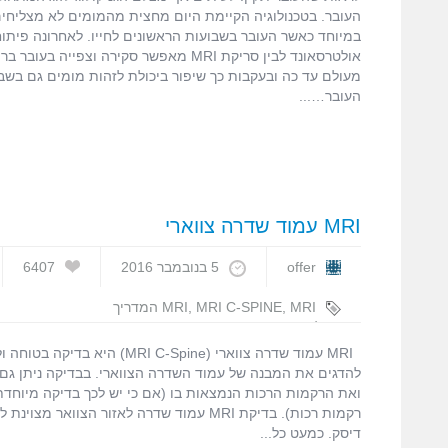
העובר. בטכנולוגיה הקיימת היום מחצית מהמומים לא מצליחים
במיוחד כאשר העובר בשבועות הראשונים לחייו. לאחרונה פיתו
אולטרסאונד לבין סריקת MRI מאפשר סקירה וצפי
מעולם עד כה ובעקבות כך שיפור ביכולת לזהות מומים גם בשב
העובר…
MRI עמוד שדרה צווארי
offer
5 בנובמבר 2016
6407
,
MRI C-SPINE
,
MRI
MRI המדריך
המלא
,
MRI עמוד שדרה צווארי
,
עופר בן
חורין
MRI עמוד שדרה צווארי (MRI C-Spine) 
להדגים את המבנה של עמוד השדרה הצווארי. בבדיקה ניתן גם 
רקמות רכות). בדיקת MRI עמוד שדרה לאזור הצוואר
דיסק. כמעט כל