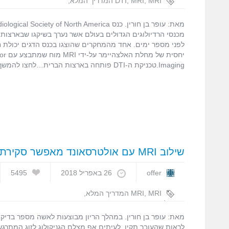
MRI המדריך המלא
,
MRI
,
DTI
,
RSNA
,
עופר בן חורין
מכנסי הרדיולוגים הגדולים בעולם אשר נערך בשיקגו שבארצות
לפני מספר ימים. אחד מהמחקרים שהוצגו בכנס הדגים יכולת חי
יחסית ש
Imaging.טכניקת ה-DTI פותחה בארצות הברית…לחצו להמשך קריאה
שילוב MRI עם אולטרסאונד מאפשר סקירת עובר בחדות מדהימה
offer
26 באפריל 2018
5495
MRI המדריך המלא
,
MRI
,
אולטרסאונד
,
דימות עובר
,
הריון
,
סקירת
עובר
,
עופר בן חורין
מאת: עופר בן חורין. במהלך הריון מבוצעות לאשה מספר בדיק
לראות שהעובר תקין. לעיתים אף מצלם הגניקולוג לזוג המתרג