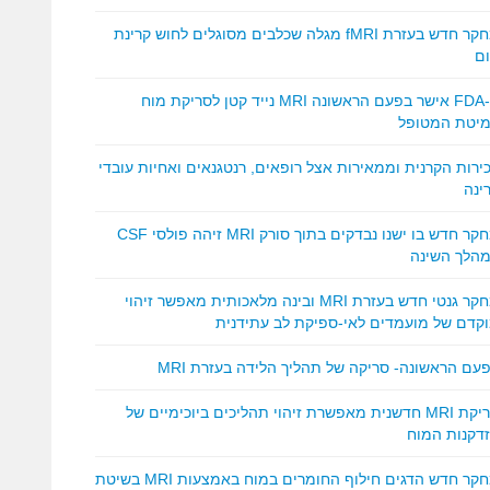
מחקר חדש בעזרת fMRI מגלה שכלבים מסוגלים לחוש קרינת
ם
ה-FDA אישר בפעם הראשונה MRI נייד קטן לסריקת מוח
יטת המטופל
ירות הקרנית וממאירות אצל רופאים, רנטגנאים ואחיות עובדי
ינה
מחקר חדש בו ישנו נבדקים בתוך סורק MRI זיהה פולסי CSF
הלך השינה
מחקר גנטי חדש בעזרת MRI ובינה מלאכותית מאפשר זיהוי
קדם של מועמדים לאי-ספיקת לב עתידנית
עם הראשונה- סריקה של תהליך הלידה בעזרת MRI
סריקת MRI חדשנית מאפשרת זיהוי תהליכים ביוכימיים של
דקנות המוח
מחקר חדש הדגים חילוף החומרים במוח באמצעות MRI בשיטת